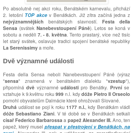
Po absolutně nej akci roku, Benátském karnevalu, přichází
2. letošní
TOP akce
v Benátkách. Již zítra začíná jedna z
nejvýznamnějších
benátských slavností.
Festa della
Sensa
(svátek
Nanebevstoupení Páně
). Letos se koná v
sobotu a neděli
7. - 8. května
.
Tento prastarý, více než tisíc
let starý svátek, oslavuje tradici spojení benátské republiky
La Serenissimy
a moře.
Dvě významné události
Festa della Sensa neboli Nanebevstoupení Páně (
výraz
"
sensa
" znamená v benátském dialektu "
vzestup
"),
připomíná
dvě
významné
události
pro Benátky.
První
se
vztahuje k 9.květnu roku
999
n.l. kdy
dóže Pietro II Orseolo
pomohl obyvatelům Dalmácie které ohrožovali Slované.
Druhá
událost se pojí k roku
1177 n.l.
, kdy Benátkám vládl
dóže Sebastiano Ziani
.
V té době se v Benátkách setkali
císař
Federico Barbarossa
a
papež Alexander III.
Ano, ten
papež, který musel
přespat v přestrojení v Benátkách, na
Alexander III. pak z vděčnosti, za zprostředkování