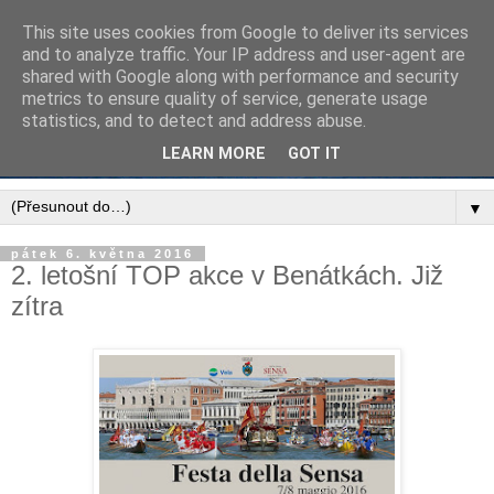
This site uses cookies from Google to deliver its services
and to analyze traffic. Your IP address and user-agent are
shared with Google along with performance and security
metrics to ensure quality of service, generate usage
statistics, and to detect and address abuse.
LEARN MORE
GOT IT
▼
pátek 6. května 2016
2. letošní TOP akce v Benátkách. Již
zítra