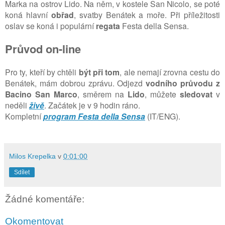
Marka na ostrov Lido. Na něm, v kostele San Nicolo, se poté
koná hlavní
obřad
, svatby Benátek a moře. Při příležitosti
oslav se koná i populární
regata
Festa della Sensa.
Průvod on-line
Pro ty, kteří by chtěli
být při tom
, ale nemají zrovna cestu do
Benátek, mám dobrou zprávu. Odjezd
vodního průvodu z
Bacino San Marco
, směrem na
Lido
, můžete
sledovat
v
neděli
živě
. Začátek je v 9 hodin ráno.
Kompletní
program Festa della Sensa
(IT/ENG).
Milos Krepelka
v
0:01:00
Sdílet
Žádné komentáře:
Okomentovat