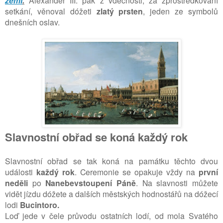
zemi
.
setkání, věnoval dóžeti
zlatý prsten
, jeden ze symbolů
dnešních oslav.
Slavnostní obřad se koná každý rok
Slavnostní
obřad se tak koná na památku těchto dvou
události
každý rok
.
Ceremonie se opakuje vždy na
první
neděli
po
Nanebevstoupení Páně
.
Na slavnosti můžete
vidět jízdu dóžete a dalších městských hodnostářů na dóžecí
lodi
Bucintoro.
Loď jede
v čele průvodu ostatních lodí, od mola Svatého