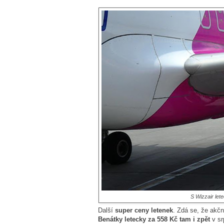
S Wizzair let
Další
super ceny letenek
. Zdá se, že akčn
Benátky letecky za 558 Kč
tam i zpět
v sr