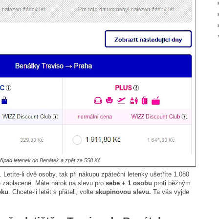
řípad letenek do Benátek a zpět za 558 Kč
 Letíte-li dvě osoby, tak při nákupu zpáteční letenky ušetříte 1.080
e zaplacené. Máte nárok na slevu pro
sebe + 1 osobu
proti běžným
oku
. Chcete-li letět s přáteli, volte
skupinovou slevu.
Ta vás vyjde