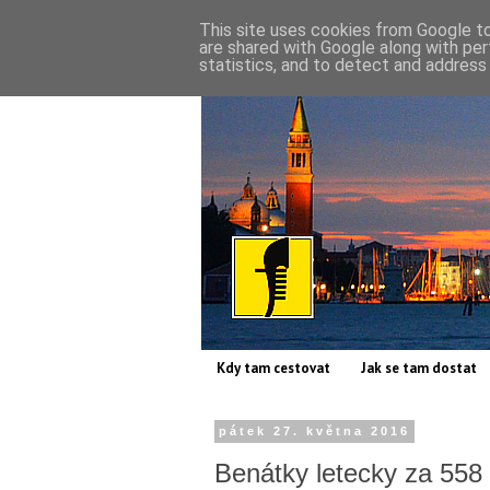
This site uses cookies from Google to 
are shared with Google along with per
statistics, and to detect and address
Kdy tam cestovat
Jak se tam dostat
pátek 27. května 2016
Benátky letecky za 558 