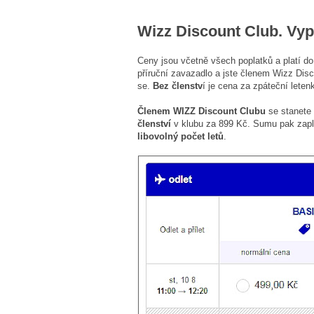
Wizz Discount Club. Vypl
Ceny jsou včetně všech poplatků a platí do
příruční zavazadlo a jste členem Wizz Disc
se.
Bez členstv
í je cena za zpáteční lete
Členem
WIZZ Discount Clubu
se stanete 
členství
v klubu za 899 Kč. Sumu pak zaplat
libovolný počet letů
.