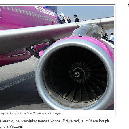
ecky do Benátek za 558 Kč tam i zpět v srpnu
í letenky na prázdniny nemají konce. Právě teď, si můžete koupit
pnu s Wizzair.