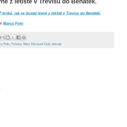
vně z letiště v Trevisu do Benátek.
7 kroků, jak se dostat levně z letiště v Trevisu do Benátek.
tě
Marco Polo
.
o Polo
,
Treviso
,
Wizz Discount Club
,
wizzair
.