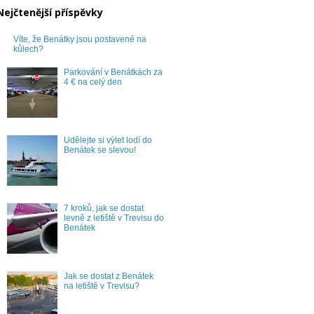
Nejčtenější příspěvky
Víte, že Benátky jsou postavené na
kůlech?
Parkování v Benátkách za
4 € na celý den
Udělejte si výlet lodí do
Benátek se slevou!
7 kroků, jak se dostat
levně z letiště v Trevisu do
Benátek
Jak se dostat z Benátek
na letiště v Trevisu?