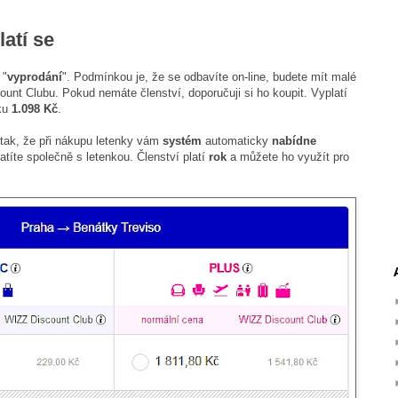
atí se
 "
vyprodání
". Podmínkou je, že se odbavíte on-line, budete mít malé
ount Clubu. Pokud nemáte členství, doporučuji si ho koupit. Vyplatí
nku
1.098 Kč
.
tak, že při nákupu letenky vám
systém
automaticky
nabídne
íte společně s letenkou. Členství platí
rok
a můžete ho využít pro