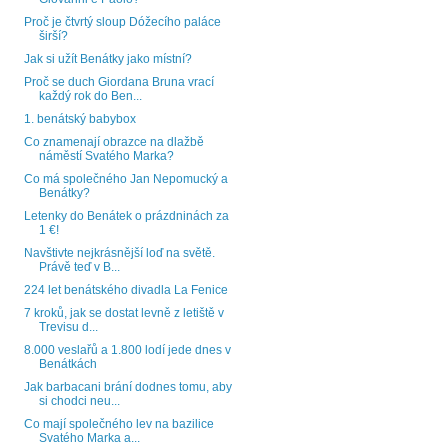
Proč je čtvrtý sloup Dóžecího paláce
širší?
Jak si užít Benátky jako místní?
Proč se duch Giordana Bruna vrací
každý rok do Ben...
1. benátský babybox
Co znamenají obrazce na dlažbě
náměstí Svatého Marka?
Co má společného Jan Nepomucký a
Benátky?
Letenky do Benátek o prázdninách za
1 €!
Navštivte nejkrásnější loď na světě.
Právě teď v B...
224 let benátského divadla La Fenice
7 kroků, jak se dostat levně z letiště v
Trevisu d...
8.000 veslařů a 1.800 lodí jede dnes v
Benátkách
Jak barbacani brání dodnes tomu, aby
si chodci neu...
Co mají společného lev na bazilice
Svatého Marka a...