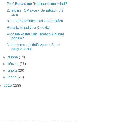
Proč Benátčané říkají penězům schei?
2. letošní TOP akce v Benátkách. Již
zítra
8+1 TOP letošních akcí v Benátkách
Benátky letecky za 3 stovky
Proč má kostel San Trovaso 2 hlavní
portály?
Nenechte si ujít další Aperol Spritz
party v Benát...
►
dubna
(14)
►
března
(16)
►
února
(20)
►
ledna
(23)
►
2015
(238)