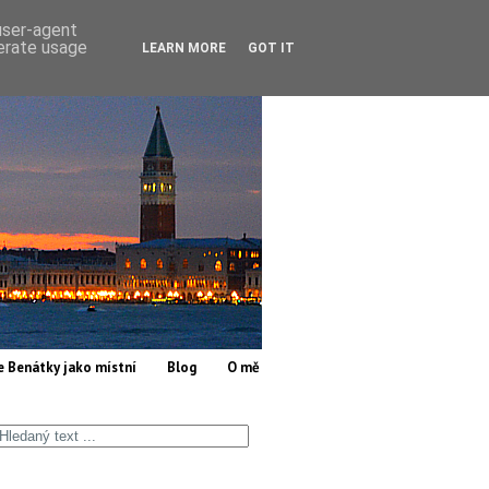
 user-agent
nerate usage
LEARN MORE
GOT IT
e Benátky jako místní
Blog
O mě