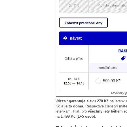
Modelový p
Wizzair
garantuje slevu 270 Kč
na letenku.
Kč a
je to doma
. Respektive členství mát
letenkám. Platí pro
všechny lety během r
na 1.499 Kč (
1+5 osob
).