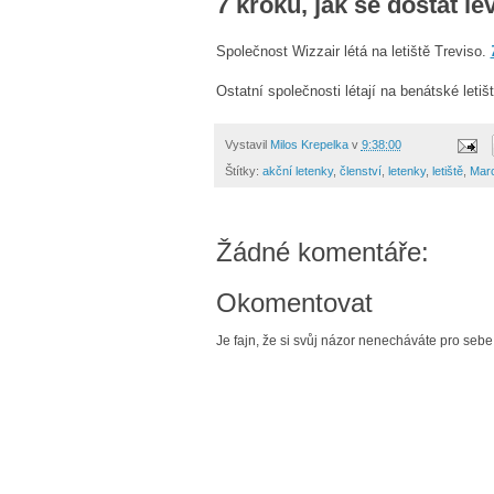
7 kroků, jak se dostat le
Společnost Wizzair létá na letiště Treviso.
Ostatní společnosti létají na benátské letiš
Vystavil
Milos Krepelka
v
9:38:00
Štítky:
akční letenky
,
členství
,
letenky
,
letiště
,
Marc
Žádné komentáře:
Okomentovat
Je fajn, že si svůj názor nenecháváte pro sebe