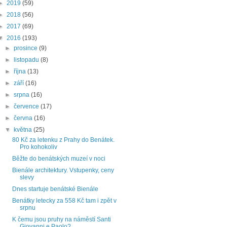
►
2019
(59)
►
2018
(56)
►
2017
(69)
▼
2016
(193)
►
prosince
(9)
►
listopadu
(8)
►
října
(13)
►
září
(16)
►
srpna
(16)
►
července
(17)
►
června
(16)
▼
května
(25)
80 Kč za letenku z Prahy do Benátek.
Pro kohokoliv
Běžte do benátských muzeí v noci
Bienále architektury. Vstupenky, ceny
slevy
Dnes startuje benátské Bienále
Benátky letecky za 558 Kč tam i zpět v
srpnu
K čemu jsou pruhy na náměstí Santi
Giovanni e Paolo?