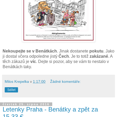
Nekoupejte se v Benátkách
. Jinak dostanete
pokutu
. Jako
ji dostal včera odpoledne jistý
Čech
. Je to totiž
zakázané
. A
těch zákazů je
víc
. Dejte si pozor, aby se vám to nestalo v
Benátkách taky.
Milos Krepelka
v
1:17:00
Žádné komentáře:
Sdílet
čtvrtek 25. srpna 2016
Letenky Praha - Benátky a zpět za
15.33 €