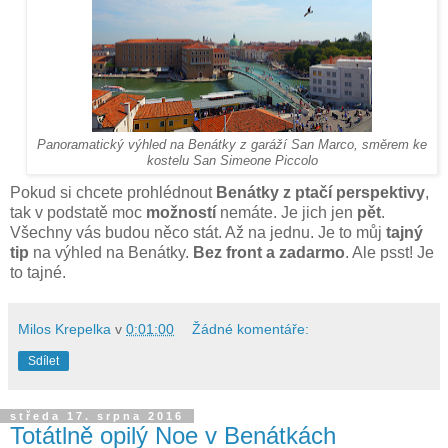
Panoramatický výhled na Benátky z garáží San Marco, směrem ke
kostelu San Simeone Piccolo
Pokud si chcete prohlédnout
Benátky z ptačí perspektivy
,
tak v podstatě moc
možností
nemáte. Je jich jen
pět
.
Všechny vás budou něco stát. Až na jednu. Je to můj
tajný
tip
na výhled na Benátky.
Bez front a zadarmo
. Ale psst! Je
to tajné.
Milos Krepelka
v
0:01:00
Žádné komentáře:
Sdílet
středa 17. srpna 2016
Totátlně opilý Noe v Benátkách