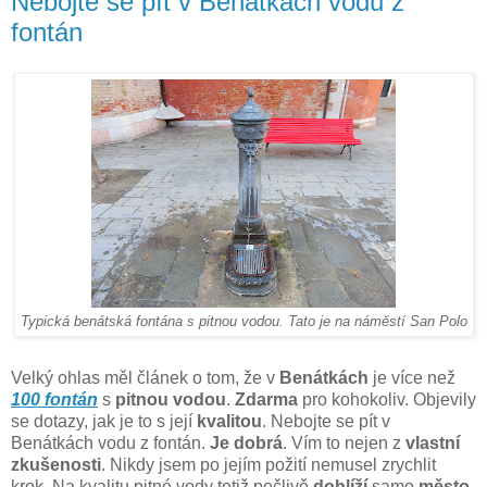
Nebojte se pít v Benátkách vodu z
fontán
Typická benátská fontána s pitnou vodou. Tato je na náměstí San Polo
Velký ohlas měl článek o tom, že v
Benátkách
je více než
100 fontán
s
pitnou vodou
.
Zdarma
pro kohokoliv. Objevily
se dotazy, jak je to s její
kvalitou
. Nebojte se pít v
Benátkách vodu z fontán.
Je dobrá
. Vím to nejen z
vlastní
zkušenosti
. Nikdy jsem po jejím požití nemusel zrychlit
krok. Na kvalitu pitné vody totiž pečlivě
dohlíží
samo
město
.