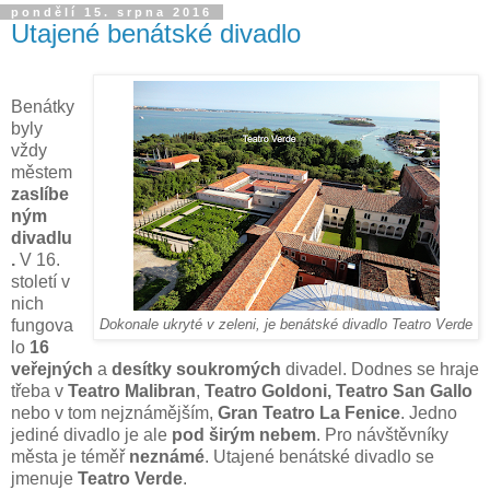
pondělí 15. srpna 2016
Utajené benátské divadlo
Benátky
byly
vždy
městem
zaslíbe
ným
divadlu
.
V 16.
století v
nich
fungova
Dokonale ukryté v zeleni, je benátské divadlo Teatro Verde
lo
16
veřejných
a
desítky soukromých
divadel. Dodnes se hraje
třeba v
Teatro Malibran
,
Teatro Goldoni, Teatro San Gallo
nebo v tom nejznámějším,
Gran Teatro La Fenice
. Jedno
jediné divadlo je ale
pod širým nebem
. Pro návštěvníky
města je téměř
neznámé
. Utajené benátské divadlo se
jmenuje
Teatro Verde
.