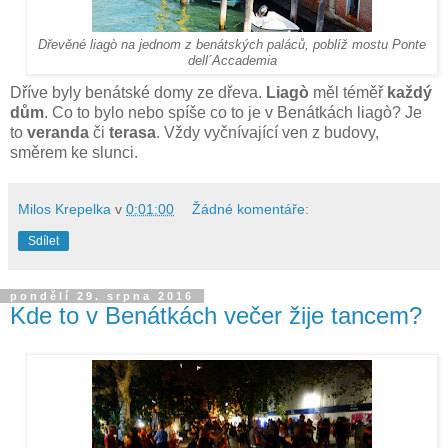
Dřevěné liagò na jednom z benátských paláců, poblíž mostu Ponte
dell´Accademia
Dříve byly benátské domy ze dřeva.
Liagò
měl téměř
každý
dům
. Co to bylo nebo spíše co to je v Benátkách liagò? Je
to
veranda
či
terasa
. Vždy vyčnívající ven z budovy,
směrem ke slunci.
Milos Krepelka
v
0:01:00
Žádné komentáře:
Sdílet
pondělí 29. srpna 2016
Kde to v Benátkách večer žije tancem?