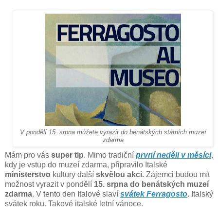
V pondělí 15. srpna můžete vyrazit do benátských státních muzeí
zdarma
Mám pro vás
super tip
. Mimo tradiční
první neděli v měsíci
,
kdy je vstup do muzeí zdarma, připravilo Italské
ministerstvo
kultury další
skvělou akci.
Zájemci budou mít
možnost vyrazit v pondělí
15. srpna do benátských muzeí
zdarma
. V tento den Italové slaví
svátek Ferragosto
. Italský
svátek roku. Takové italské letní vánoce.