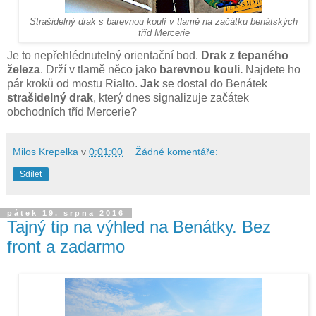
Strašidelný drak s barevnou koulí v tlamě na začátku benátských
tříd Mercerie
Je to nepřehlédnutelný orientační bod.
Drak z tepaného
železa
. Drží v tlamě něco jako
barevnou kouli.
Najdete ho
pár kroků od mostu Rialto.
Jak
se dostal do Benátek
strašidelný drak
, který dnes signalizuje začátek
obchodních tříd Mercerie?
Milos Krepelka
v
0:01:00
Žádné komentáře:
Sdílet
pátek 19. srpna 2016
Tajný tip na výhled na Benátky. Bez
front a zadarmo