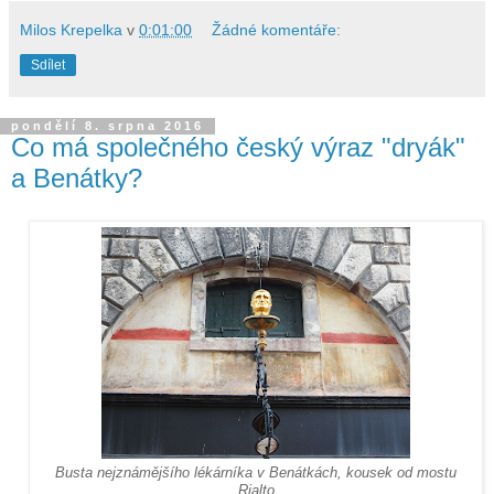
Milos Krepelka
v
0:01:00
Žádné komentáře:
Sdílet
pondělí 8. srpna 2016
Co má společného český výraz "dryák"
a Benátky?
Busta nejznámějšího lékárníka v Benátkách, kousek od mostu
Rialto