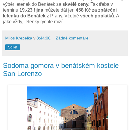
výběr letenek do Benátek za
skvělé ceny.
Tak třeba v
termínu
19.-23 října
můžete dát jen
458 Kč za zpáteční
letenku do Benátek
z Prahy. Včetně
všech poplatků
. A
jako vždy, letenky rychle mizí.
Milos Krepelka
v
8:44:00
Žádné komentáře:
Sdílet
Sodoma gomora v benátském kostele
San Lorenzo