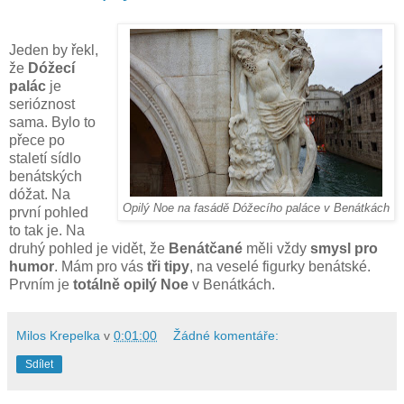
Jeden by řekl,
že
Dóžecí
palác
je
serióznost
sama. Bylo to
přece po
staletí sídlo
benátských
dóžat. Na
Opilý Noe na fasádě Dóžecího paláce v Benátkách
první pohled
to tak je. Na
druhý pohled je vidět, že
Benátčané
měli vždy
smysl pro
humor
. Mám pro vás
tři tipy
, na veselé figurky benátské.
Prvním je
totálně opilý Noe
v Benátkách.
Milos Krepelka
v
0:01:00
Žádné komentáře:
Sdílet