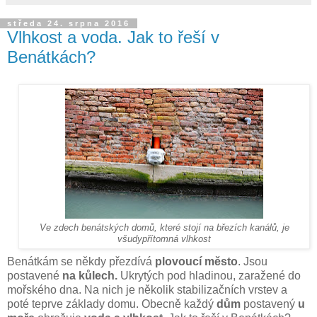
středa 24. srpna 2016
Vlhkost a voda. Jak to řeší v
Benátkách?
Ve zdech benátských domů, které stojí na březích kanálů, je
všudypřítomná vlhkost
Benátkám se někdy přezdívá
plovoucí město
. Jsou
postavené
na kůlech.
Ukrytých pod hladinou, zaražené do
mořského dna. Na nich je několik stabilizačních vrstev a
poté teprve základy domu. Obecně každý
dům
postavený
u