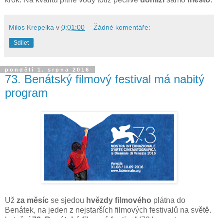
Milos Krepelka
v
0:01:00
Žádné komentáře:
Sdílet
pondělí 1. srpna 2016
73. Benátský filmový festival má nabitý
program
Už
za měsíc
se sjedou
hvězdy filmového
plátna do
Benátek, na jeden z nejstarších filmových festivalů na světě.