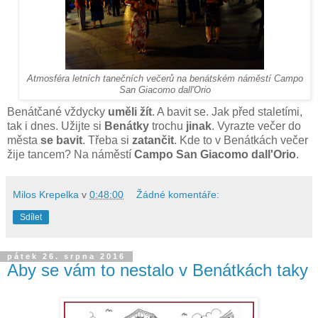
Atmosféra letních tanečních večerů na benátském náměstí Campo
San Giacomo dall'Orio
Benátčané vždycky
uměli žít
. A bavit se. Jak před staletími,
tak i dnes. Užijte si
Benátky
trochu
jinak
. Vyrazte večer do
města
se bavit
. Třeba
si
zatančit
. Kde to v Benátkách večer
žije tancem? Na náměstí
Campo San Giacomo dall'Orio
.
Milos Krepelka
v
0:48:00
Žádné komentáře:
Sdílet
pátek 26. srpna 2016
Aby se vám to nestalo v Benátkách taky