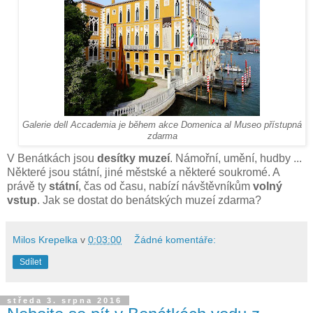
Galerie dell Accademia je během akce Domenica al Museo přístupná
zdarma
V Benátkách jsou
desítky muzeí
. Námořní, umění, hudby ...
Některé jsou státní, jiné městské a některé soukromé. A
právě ty
státní
, čas od času, nabízí návštěvníkům
volný
vstup
. Jak se dostat do benátských muzeí zdarma?
Milos Krepelka
v
0:03:00
Žádné komentáře:
Sdílet
středa 3. srpna 2016