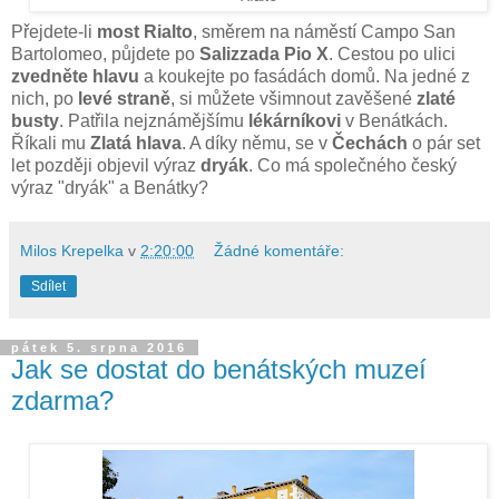
Přejdete-li
most Rialto
, směrem na náměstí Campo San
Bartolomeo, půjdete po
Salizzada Pio X
. Cestou po ulici
zvedněte hlavu
a koukejte po fasádách domů. Na jedné z
nich, po
levé straně
, si můžete všimnout zavěšené
zlaté
busty
. Patřila nejznámějšímu
lékárníkovi
v Benátkách.
Říkali mu
Zlatá hlava
. A díky němu, se v
Čechách
o pár set
let později objevil výraz
dryák
. Co má společného český
výraz "dryák" a Benátky?
Milos Krepelka
v
2:20:00
Žádné komentáře:
Sdílet
pátek 5. srpna 2016
Jak se dostat do benátských muzeí
zdarma?