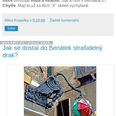
moře
ohrožuje
voda a vlhkost
. Jak to řeší v Benátkách?
Chytře
. Mají to už za těch "X" století vychytané.
Milos Krepelka
v
0:10:00
Žádné komentáře:
Sdílet
pondělí 22. srpna 2016
Jak se dostal do Benátek strašidelný
drak?