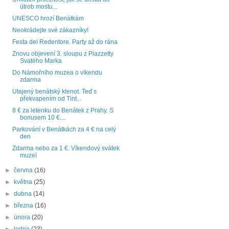
útrob mostu...
UNESCO hrozí Benátkám
Neokrádejte své zákazníky!
Festa del Redentore. Party až do rána
Znovu objevení 3. sloupu z Piazzetty
Svatého Marka
Do Námořního muzea o víkendu
zdarma
Utajený benátský klenot. Teď s
překvapením od Tint...
8 € za letenku do Benátek z Prahy. S
bonusem 10 €....
Parkování v Benátkách za 4 € na celý
den
Zdarma nebo za 1 €. Víkendový svátek
muzeí
►
června
(16)
►
května
(25)
►
dubna
(14)
►
března
(16)
►
února
(20)