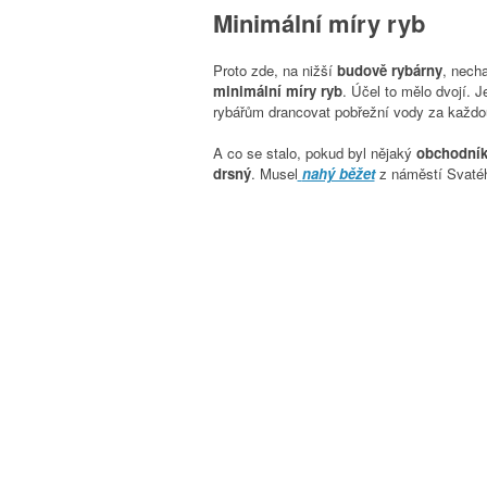
Minimální míry ryb
Proto zde, na
nižší
budově rybárn
y
,
nech
minimální míry ryb
. Účel to mělo dvojí. 
rybářům drancovat pobřežní vody za každ
A co se stalo, pokud byl nějaký
obchodník 
drsný
. Musel
nahý běžet
z náměstí Svatého