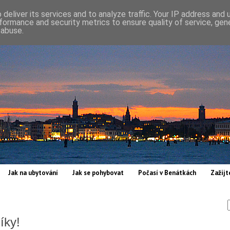
deliver its services and to analyze traffic. Your IP address and
formance and security metrics to ensure quality of service, ge
 abuse.
Jak na ubytování
Jak se pohybovat
Počasí v Benátkách
Zažijt
íky!