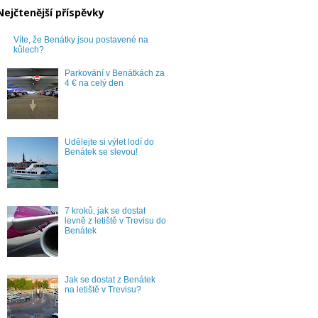
Nejčtenější příspěvky
Víte, že Benátky jsou postavené na
kůlech?
Parkování v Benátkách za
4 € na celý den
Udělejte si výlet lodí do
Benátek se slevou!
7 kroků, jak se dostat
levně z letiště v Trevisu do
Benátek
Jak se dostat z Benátek
na letiště v Trevisu?