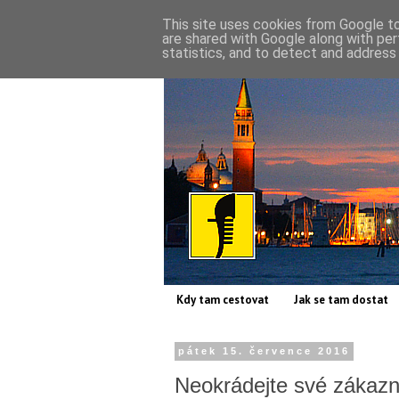
This site uses cookies from Google to 
are shared with Google along with per
statistics, and to detect and address
Kdy tam cestovat
Jak se tam dostat
pátek 15. července 2016
Neokrádejte své zákazn