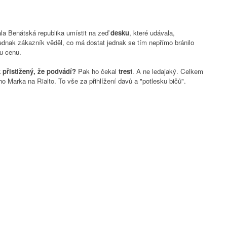
ala Benátská republika umístit na zeď
desku
, které udávala,
Jednak zákazník věděl, co má dostat jednak se tím nepřímo bránilo
ou cenu.
přistižený, že podvádí?
Pak ho čekal
trest
. A ne ledajaký. Celkem
 Marka na Rialto. To vše za přihlížení davů a "potlesku bičů".