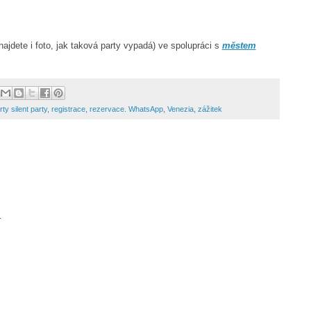
ajdete i foto, jak taková party vypadá) ve spolupráci s
městem
rty silent party
,
registrace
,
rezervace. WhatsApp
,
Venezia
,
zážitek
.