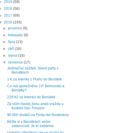
►
2019
(59)
►
2018
(56)
►
2017
(69)
▼
2016
(193)
►
prosince
(9)
►
listopadu
(8)
►
října
(13)
►
září
(16)
►
srpna
(16)
▼
července
(17)
Jedinečný zážitek. Silent party v
Benátkách
1 € za letenky z Prahy do Benátek
Co má společného J.P. Belmondo a
Benátky?
229 Kč za letenku do Benátek
Za vším hledej ženu aneb vražda u
kostela San Trovaso
90.000 diváků na Festa del Redentore
Běžte si v Benátkách večer
zatancovat. Je to zadarmo
Unikátní příležitost, jak se dostat do