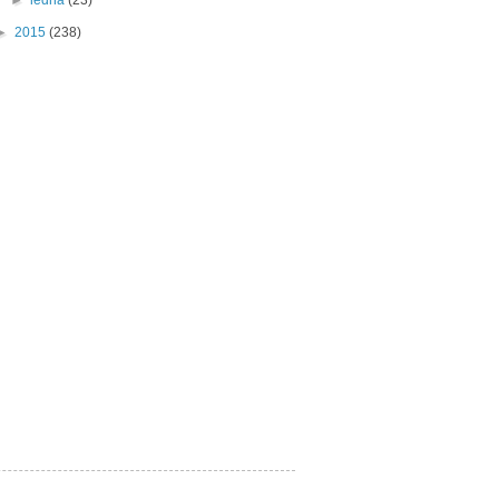
►
ledna
(23)
►
2015
(238)