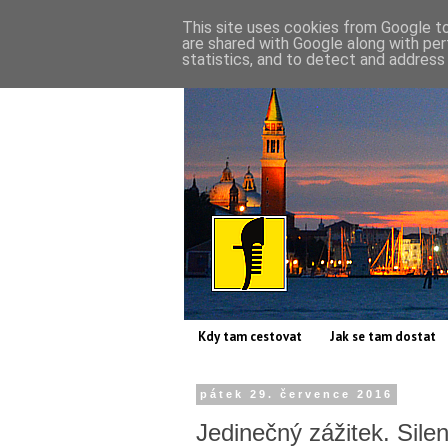
This site uses cookies from Google to 
are shared with Google along with per
statistics, and to detect and address
Kdy tam cestovat
Jak se tam dostat
pátek 29. července 2016
Jedinečný zážitek. Sile