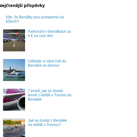
Nejčtenější příspěvky
Víte, že Benátky jsou postavené na
kůlech?
Parkování v Benátkách za
4 € na celý den
Udělejte si výlet lodí do
Benátek se slevou!
7 kroků, jak se dostat
levně z letiště v Trevisu do
Benátek
Jak se dostat z Benátek
na letiště v Trevisu?