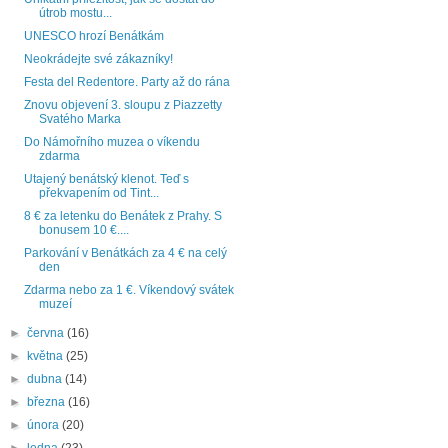
útrob mostu...
UNESCO hrozí Benátkám
Neokrádejte své zákazníky!
Festa del Redentore. Party až do rána
Znovu objevení 3. sloupu z Piazzetty
Svatého Marka
Do Námořního muzea o víkendu
zdarma
Utajený benátský klenot. Teď s
překvapením od Tint...
8 € za letenku do Benátek z Prahy. S
bonusem 10 €....
Parkování v Benátkách za 4 € na celý
den
Zdarma nebo za 1 €. Víkendový svátek
muzeí
►
června
(16)
►
května
(25)
►
dubna
(14)
►
března
(16)
►
února
(20)