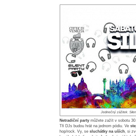
Jedinečný zážitek. Silen
Netradiční party
můžete zažít v sobotu 30
Tři DJs budou hrát na jednom pódiu. Ve
ste
hop/rock. Vy, se
sluchátky na uších
, si z