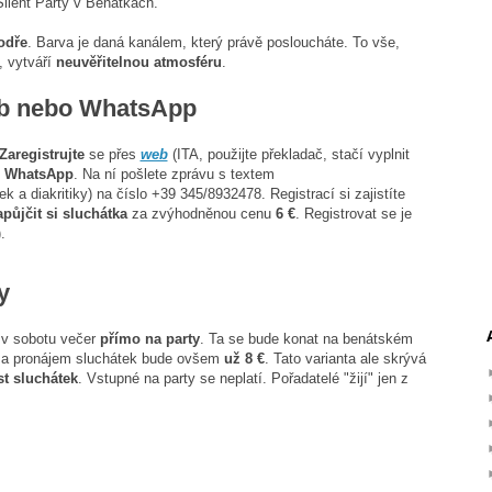
Silent Party v Benátkách.
odře
. Barva je daná kanálem, který právě posloucháte. To vše,
, vytváří
neuvěřitelnou atmosféru
.
web nebo WhatsApp
Zaregistrujte
se přes
web
(ITA, použijte překladač, stačí vyplnit
WhatsApp
. Na ní pošlete zprávu s textem
k a diakritiky) na číslo +39 345/8932478. Registrací si zajistíte
apůjčit si sluchátka
za zvýhodněnou cenu
6 €
. Registrovat se je
).
y
ě v sobotu večer
přímo na party
. Ta se bude konat na benátském
za pronájem sluchátek bude ovšem
už 8 €
. Tato varianta ale skrývá
t sluchátek
. Vstupné na party se neplatí. Pořadatelé "žijí" jen z