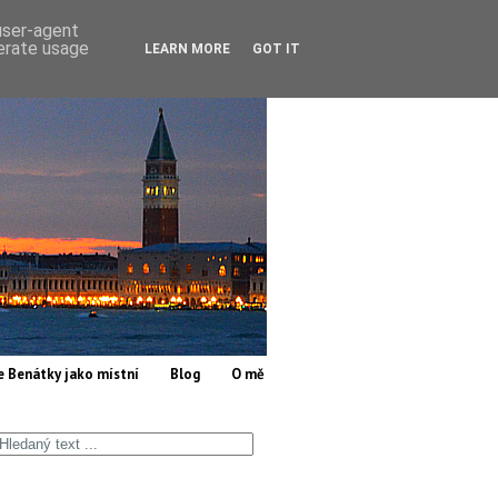
 user-agent
nerate usage
LEARN MORE
GOT IT
e Benátky jako místní
Blog
O mě