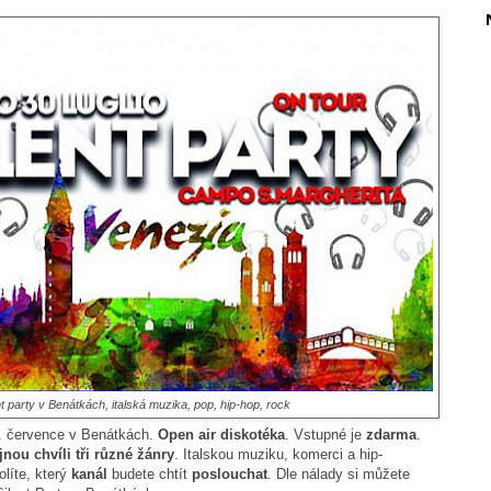
t party v Benátkách, italská muzika, pop, hip-hop, rock
. července v Benátkách.
Open air diskotéka
. Vstupné je
zdarma
.
jnou chvíli tři různé žánry
. Italskou muziku, komerci a hip-
volíte, který
kanál
budete chtít
poslouchat
. Dle nálady si můžete