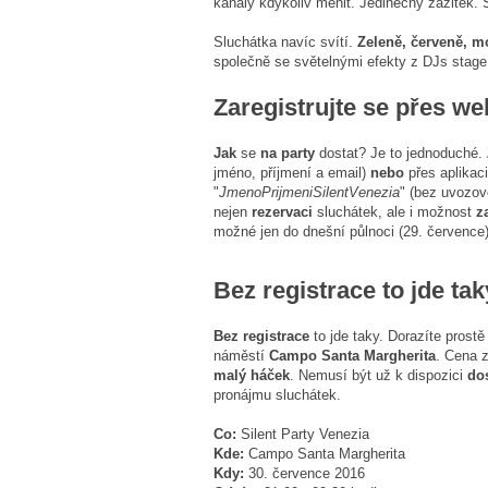
kanály kdykoliv měnit. Jedinečný zážitek. 
Sluchátka navíc svítí.
Zeleně, červeně, m
společně se světelnými efekty z DJs stage
Zaregistrujte se přes 
Jak
se
na party
dostat? Je to jednoduché.
jméno, příjmení a email)
nebo
přes aplikaci
"
JmenoPrijmeniSilentVenezia
" (bez uvozove
nejen
rezervaci
sluchátek, ale i možnost
z
možné jen do dnešní půlnoci (29. července
Bez registrace to jde tak
Bez registrace
to jde taky. Dorazíte prost
náměstí
Campo Santa Margherita
. Cena 
malý háček
. Nemusí být už k dispozici
dos
pronájmu sluchátek.
Co:
Silent Party Venezia
Kde:
Campo Santa Margherita
Kdy:
30. července 2016