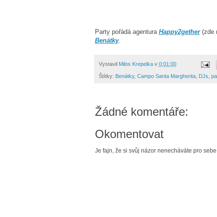
Party pořádá agentura
Happy2gether
(zde n
Benátky
.
Vystavil
Milos Krepelka
v
0:01:00
Štítky:
Benátky
,
Campo Santa Margherita
,
DJs
,
pa
Žádné komentáře:
Okomentovat
Je fajn, že si svůj názor nenecháváte pro sebe