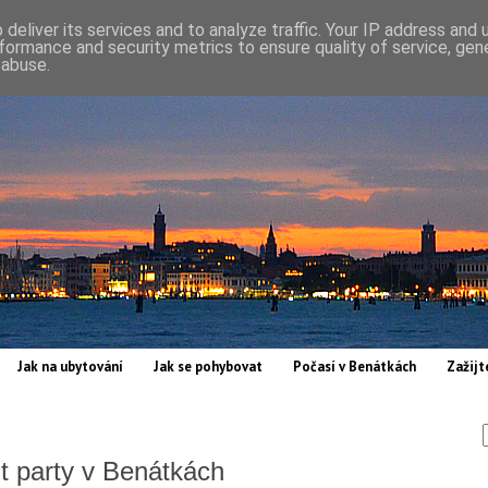
deliver its services and to analyze traffic. Your IP address and
formance and security metrics to ensure quality of service, ge
 abuse.
Jak na ubytování
Jak se pohybovat
Počasí v Benátkách
Zažijt
nt party v Benátkách