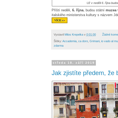
Už v neděli 6. října bud
Příští neděli,
6. října
, budou státní
muzea 
italského ministerstva kultury s názvem J
Vystavil
Milos Krepelka
v
0:01:00
Žádné kome
Štítky:
Accademia
,
ca doro
,
Grimani
,
io vado al m
zdarma
středa 18. září 2019
Jak zjistíte předem, ž