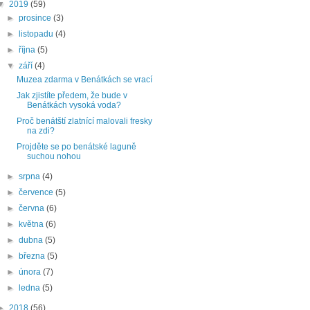
▼
2019
(59)
►
prosince
(3)
►
listopadu
(4)
►
října
(5)
▼
září
(4)
Muzea zdarma v Benátkách se vrací
Jak zjistíte předem, že bude v
Benátkách vysoká voda?
Proč benátští zlatnící malovali fresky
na zdi?
Projděte se po benátské laguně
suchou nohou
►
srpna
(4)
►
července
(5)
►
června
(6)
►
května
(6)
►
dubna
(5)
►
března
(5)
►
února
(7)
►
ledna
(5)
►
2018
(56)