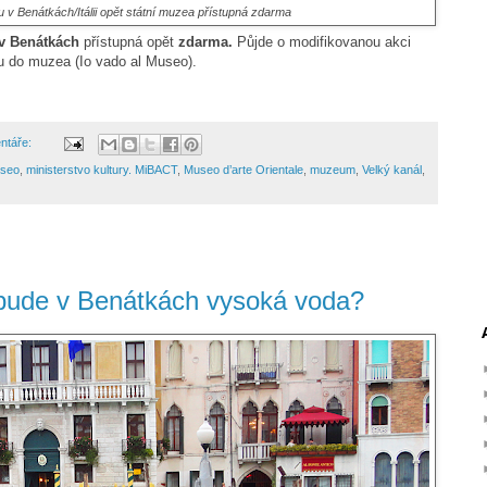
ou v Benátkách/Itálii opět státní muzea přístupná zdarma
v Benátkách
přístupná opět
zdarma.
Půjde o modifikovanou akci
du do muzea (Io vado al Museo).
ntáře:
useo
,
ministerstvo kultury. MiBACT
,
Museo d’arte Orientale
,
muzeum
,
Velký kanál
,
e bude v Benátkách vysoká voda?