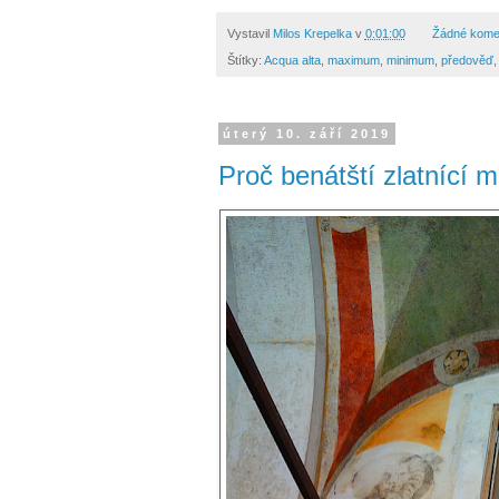
Vystavil
Milos Krepelka
v
0:01:00
Žádné kome
Štítky:
Acqua alta
,
maximum
,
minimum
,
předověď
úterý 10. září 2019
Proč benátští zlatnící m