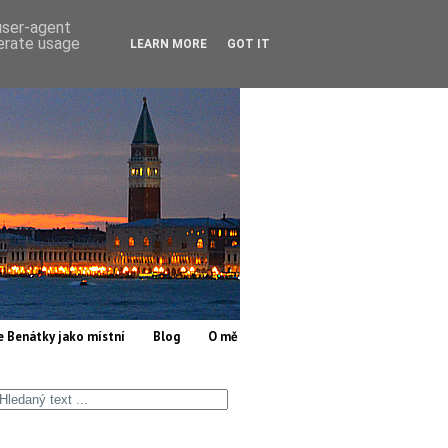
 user-agent
nerate usage
LEARN MORE
GOT IT
e Benátky jako místní
Blog
O mě