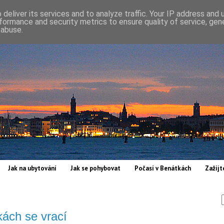
deliver its services and to analyze traffic. Your IP address and
formance and security metrics to ensure quality of service, ge
 abuse.
Jak na ubytování
Jak se pohybovat
Počasí v Benátkách
Zažijt
ách se vrací