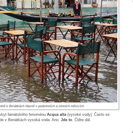
telně k Benátkách hlavně v podzimních a zimních měsících
výskyt benátského fenoménu
Acqua alta
(vysoké vody). Často se
ude v Benátkách vysoká voda. Ano.
Jde to
. Čtěte dál.