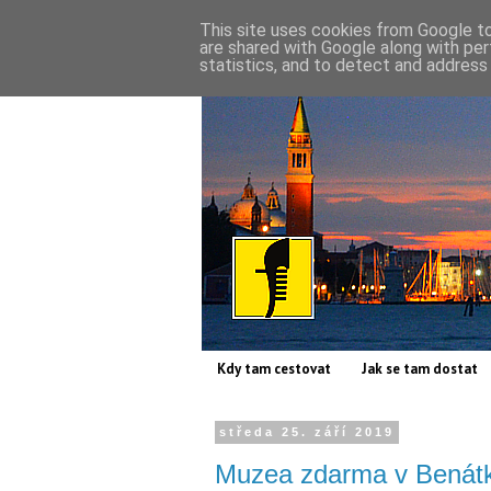
This site uses cookies from Google to 
are shared with Google along with per
statistics, and to detect and address
Kdy tam cestovat
Jak se tam dostat
středa 25. září 2019
Muzea zdarma v Benátk