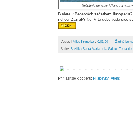
Unikátní benátský hřbitov na ostro
Budete v Benátkách
začátkem listopadu
?
nohou.
Zázrak?
Ne. V té době bude sice sv
Vystavil
Milos Krepelka
v
0:01:00
Žádné kome
Štítky:
Bazilika Santa Maria della Salute
,
Festa del
Přihlásit se k odběru:
Příspěvky (Atom)