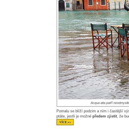
Acqua alta patří neodmysli
Pomalu se blíží podzim a ním i častější 
ptáte, jestli je možné
předem zjistit
, že b