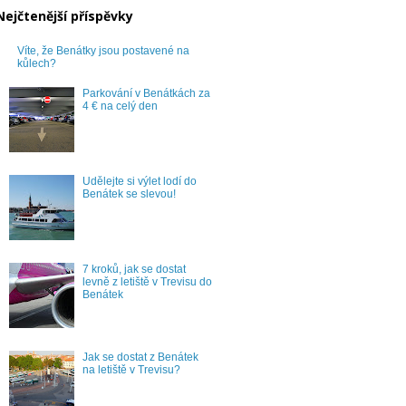
Nejčtenější příspěvky
Víte, že Benátky jsou postavené na
kůlech?
Parkování v Benátkách za
4 € na celý den
Udělejte si výlet lodí do
Benátek se slevou!
7 kroků, jak se dostat
levně z letiště v Trevisu do
Benátek
Jak se dostat z Benátek
na letiště v Trevisu?