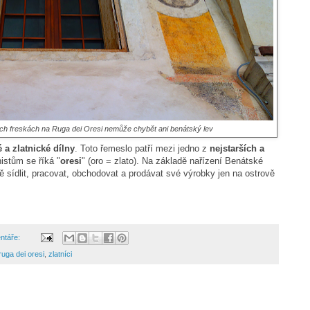
ých freskách na Ruga dei Oresi nemůže chybět ani benátský lev
 a zlatnické dílny
. Toto řemeslo patří mezi jedno z
nejstarších a
istům se říká "
oresi
" (oro = zlato). Na základě nařízení Benátské
ě sídlit, pracovat, obchodovat a prodávat své výrobky jen na ostrově
ntáře:
ruga dei oresi
,
zlatníci