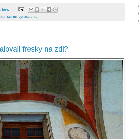
ntáře:
,
San Marco
,
vysoká voda
alovali fresky na zdi?