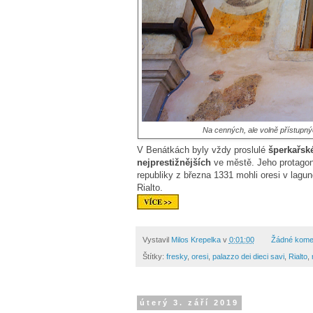
Na cenných, ale volně přístupn
V Benátkách byly vždy proslulé
šperkařské
nejprestižnějších
ve městě. Jeho protagon
republiky z března 1331 mohli oresi v lagun
Rialto.
Vystavil
Milos Krepelka
v
0:01:00
Žádné kome
Štítky:
fresky
,
oresi
,
palazzo dei dieci savi
,
Rialto
,
úterý 3. září 2019