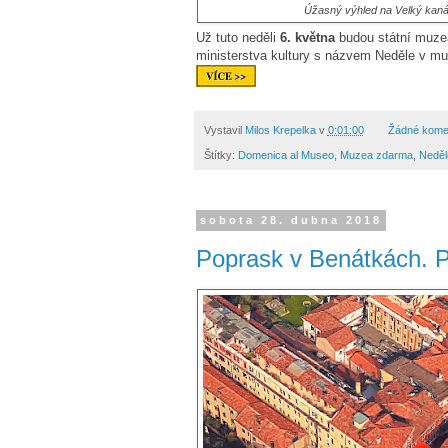
Úžasný výhled na Velký kanál 
Už tuto neděli
6. května
budou státní muze
ministerstva kultury s názvem Neděle v mu
Vystavil
Milos Krepelka
v
0:01:00
Žádné kome
Štítky:
Domenica al Museo
,
Muzea zdarma
,
Neděl
sobota 28. dubna 2018
Poprask v Benátkách. P