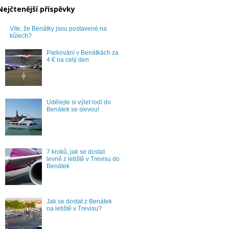
Nejčtenější příspěvky
Víte, že Benátky jsou postavené na
kůlech?
Parkování v Benátkách za
4 € na celý den
Udělejte si výlet lodí do
Benátek se slevou!
7 kroků, jak se dostat
levně z letiště v Trevisu do
Benátek
Jak se dostat z Benátek
na letiště v Trevisu?