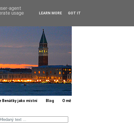
 user-agent
nerate usage
LEARN MORE
GOT IT
e Benátky jako místní
Blog
O mě