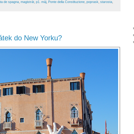
sta de spagna
,
magistrát
,
p1. máj
,
Ponte della Constituzione
,
poprask
,
starosta
,
átek do New Yorku?