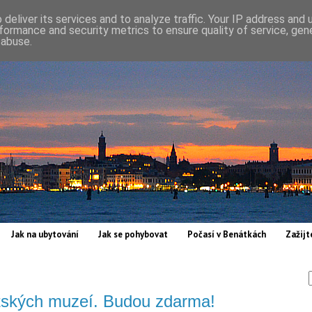
deliver its services and to analyze traffic. Your IP address and
formance and security metrics to ensure quality of service, ge
 abuse.
Jak na ubytování
Jak se pohybovat
Počasí v Benátkách
Zažijt
tských muzeí. Budou zdarma!