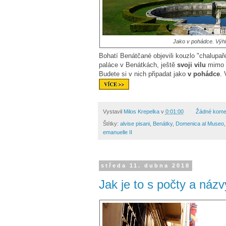
Jako v pohádce. Výhle
Bohatí Benátčané objevili kouzlo "chalupař
paláce v Benátkách, ještě
svoji vilu
mimo m
Budete si v nich připadat jako
v pohádce
. 
Vystavil
Milos Krepelka
v
0:01:00
Žádné kome
Štítky:
alvise pisani
,
Benátky
,
Domenica al Museo
emanuelle II
středa 11. dubna 2018
Jak je to s počty a náz