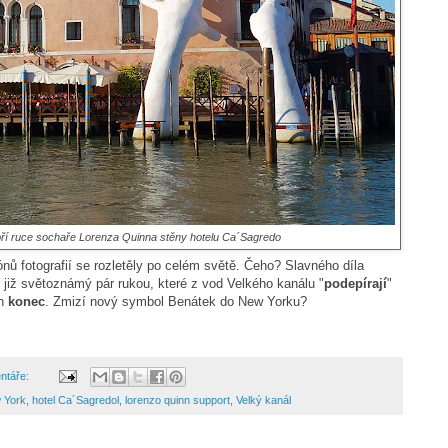
bří ruce sochaře Lorenza Quinna stěny hotelu Ca´Sagredo
nů fotografií se rozletěly po celém světě. Čeho? Slavného díla
 již světoznámý pár rukou, které z vod Velkého kanálu "
podepírají
"
ch
konec
. Zmizí nový symbol Benátek do New Yorku?
ntáře:
 York
,
hotel Ca´Sagredol
,
lorenzo quinn support
,
Velký kanál