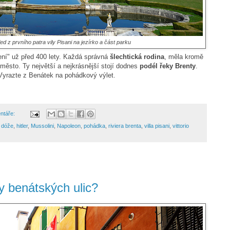
d z prvního patra vily Pisani na jezírko a část parku
ení" už před 400 lety. Každá správná
šlechtická rodina
, měla kromě
ěsto. Ty největší a nejkrásnější stojí dodnes
podél řeky Brenty
.
Vyrazte z Benátek na pohádkový výlet.
ntáře:
,
dóže
,
hitler
,
Mussolini
,
Napoleon
,
pohádka
,
riviera brenta
,
villa pisani
,
vittorio
vy benátských ulic?