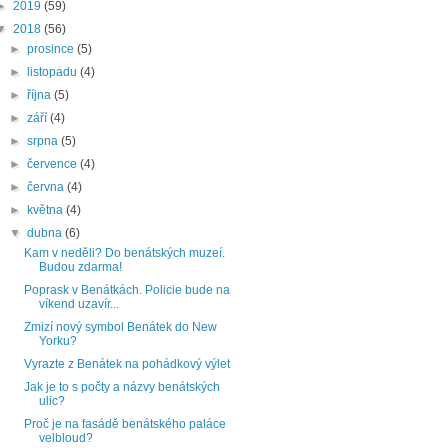
►
2019
(59)
▼
2018
(56)
►
prosince
(5)
►
listopadu
(4)
►
října
(5)
►
září
(4)
►
srpna
(5)
►
července
(4)
►
června
(4)
►
května
(4)
▼
dubna
(6)
Kam v neděli? Do benátských muzeí.
Budou zdarma!
Poprask v Benátkách. Policie bude na
víkend uzavír...
Zmizí nový symbol Benátek do New
Yorku?
Vyrazte z Benátek na pohádkový výlet
Jak je to s počty a názvy benátských
ulic?
Proč je na fasádě benátského paláce
velbloud?