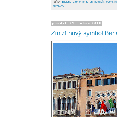
Štítky:
Bibione
,
caorle
,
hit & run
,
hoteliéři
,
jesolo
,
li
turnikety
pondělí 23. dubna 2018
Zmizí nový symbol Ben