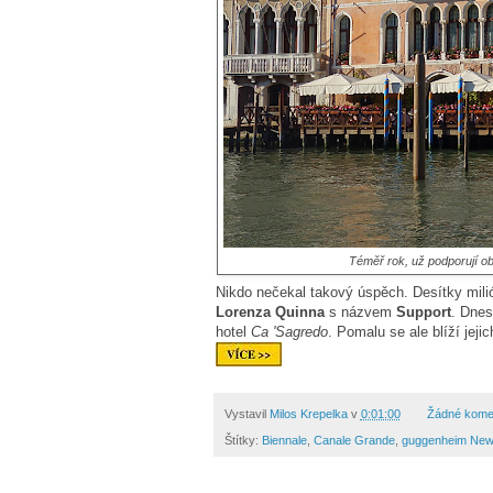
Téměř rok, už podporují o
Nikdo nečekal takový úspěch. Desítky milió
Lorenza Quinna
s názvem
Support
. Dnes
hotel
Ca 'Sagredo
. Pomalu se ale blíží jeji
Vystavil
Milos Krepelka
v
0:01:00
Žádné kome
Štítky:
Biennale
,
Canale Grande
,
guggenheim New