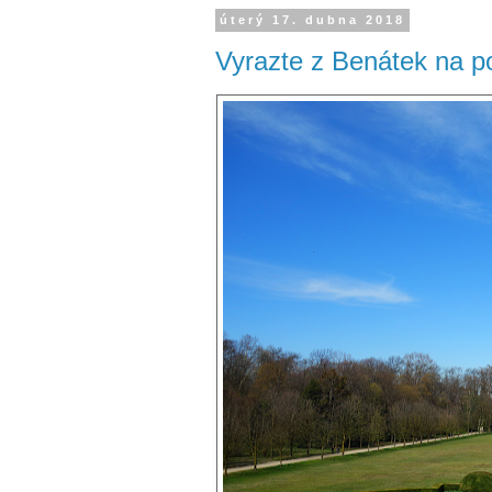
úterý 17. dubna 2018
Vyrazte z Benátek na p