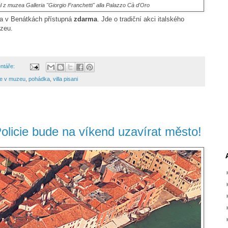
z muzea Galleria "Giorgio Franchetti" alla Palazzo Cà d'Oro
a v Benátkách přístupná
zdarma
. Jde o tradiční akci italského
zeu.
ntáře:
e v muzeu
,
pohádka
,
villa pisani
olicie bude na víkend uzavírat město!