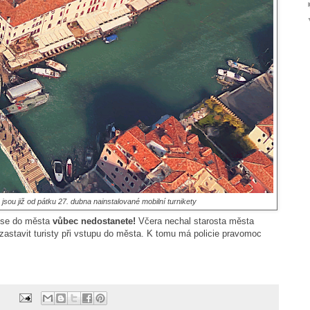
sou již od pátku 27. dubna nainstalované mobilní turnikety
 se do města
vůbec nedostanete!
Včera nechal starosta města
 zastavit turisty při vstupu do města. K tomu má policie pravomoc
: