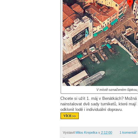
V místě označeném šipkou, j
Chcete si užít 1. máj v Benátkách? Možná
nainstalovat dvě sady turniketů, které mají
odklonit lodě i individuální dopravu.
Vystavil
Milos Krepelka
v
2:12:00
1 komentář