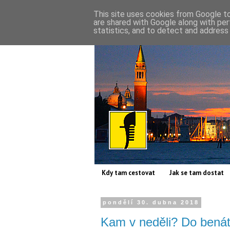
This site uses cookies from Google to 
are shared with Google along with per
statistics, and to detect and address
Kdy tam cestovat
Jak se tam dostat
pondělí 30. dubna 2018
Kam v neděli? Do bená