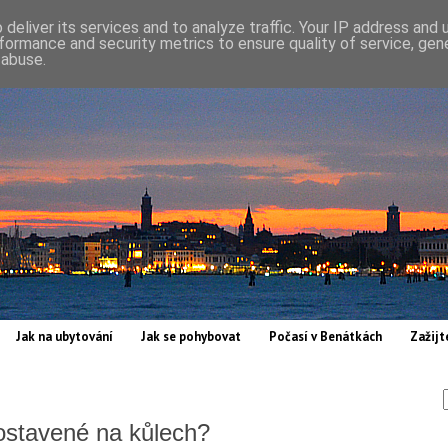
deliver its services and to analyze traffic. Your IP address and
formance and security metrics to ensure quality of service, ge
 abuse.
Jak na ubytování
Jak se pohybovat
Počasí v Benátkách
Zažijt
postavené na kůlech?