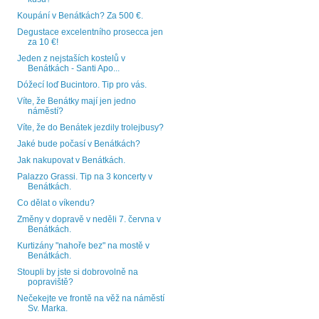
Koupání v Benátkách? Za 500 €.
Degustace excelentního prosecca jen
za 10 €!
Jeden z nejstaších kostelů v
Benátkách - Santi Apo...
Dóžecí loď Bucintoro. Tip pro vás.
Víte, že Benátky mají jen jedno
náměstí?
Víte, že do Benátek jezdily trolejbusy?
Jaké bude počasí v Benátkách?
Jak nakupovat v Benátkách.
Palazzo Grassi. Tip na 3 koncerty v
Benátkách.
Co dělat o víkendu?
Změny v dopravě v neděli 7. června v
Benátkách.
Kurtizány "nahoře bez" na mostě v
Benátkách.
Stoupli by jste si dobrovolně na
popraviště?
Nečekejte ve frontě na věž na náměstí
Sv. Marka.