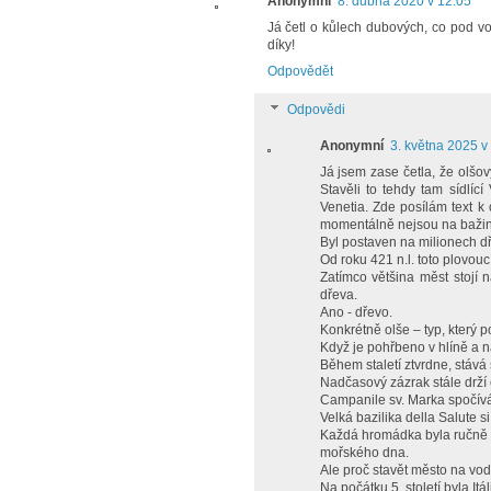
Anonymní
8. dubna 2020 v 12:05
Já četl o kůlech dubových, co pod vo
díky!
Odpovědět
Odpovědi
Anonymní
3. května 2025 v
Já jsem zase četla, že olšov
Stavěli to tehdy tam sídlí
Venetia. Zde posílám text k
momentálně nejsou na bažině
Byl postaven na milionech d
Od roku 421 n.l. toto plovouc
Zatímco většina měst stojí
dřeva.
Ano - dřevo.
Konkrétně olše – typ, který 
Když je pohřbeno v hlíně a 
Během staletí ztvrdne, stává
Nadčasový zázrak stále drží 
Campanile sv. Marka spočív
Velká bazilika della Salute s
Každá hromádka byla ručně z
mořského dna.
Ale proč stavět město na vo
Na počátku 5. století byla I