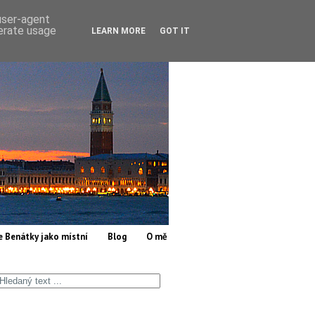
 user-agent
nerate usage
LEARN MORE
GOT IT
e Benátky jako místní
Blog
O mě