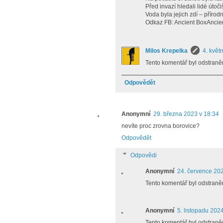
Před invazí hledali lidé útoč
Voda byla jejich zdí – přírod
Odkaz FB: Ancient BoxAncien
Milos Krepelka
4. květ
Tento komentář byl odstraně
Odpovědět
Anonymní
29. března 2023 v 18:34
nevíte proc zrovna borovice?
Odpovědět
Odpovědi
Anonymní
24. července 202
Tento komentář byl odstraně
Anonymní
5. listopadu 2024
Tento komentář byl odstraně