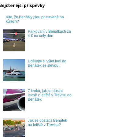
Nejčtenější příspěvky
Víte, že Benátky jsou postavené na
kůlech?
Parkování v Benátkách za
4 € na celý den
Udělejte si výlet lodí do
Benátek se slevou!
7 kroků, jak se dostat
levně z letiště v Trevisu do
Benátek
Jak se dostat z Benátek
na letiště v Trevisu?