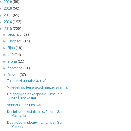
►
2019
(59)
►
2018
(56)
►
2017
(69)
►
2016
(193)
▼
2015
(238)
►
prosince
(18)
►
listopadu
(14)
►
října
(18)
►
září
(14)
►
srpna
(15)
►
července
(31)
▼
června
(37)
Tajemství benátských lvů
V neděli do benátských muzeí zdarma
Co spojuje Shakespeara, Othella a
benátský kostel ...
Venezia Jazz Festival
Kostel s neexistujícím světcem. San
Marcuola
Dva nebo tři sloupy na náměstí Sv.
Marka?