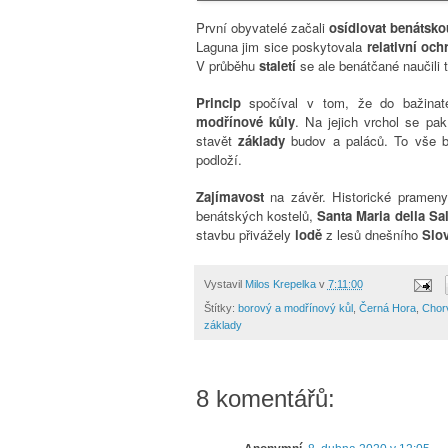
První obyvatelé začali
osídlovat benátsk
Laguna jim sice poskytovala
relativní oc
V průběhu
staletí
se ale benátčané naučili 
Princip
spočíval v tom, že do bažinat
modřínové kůly
.
Na jejich vrchol
se pak 
stavět
základy
budov a
paláců.
To vše b
podloží.
Zajímavost
na závěr. Historické prameny
benátských kostelů,
Santa Maria della Sa
stavbu přivážely
lodě
z lesů dnešního
Slov
Vystavil
Milos Krepelka
v
7:11:00
Štítky:
borový a modřínový kůl
,
Černá Hora
,
Chor
základy
8 komentářů: