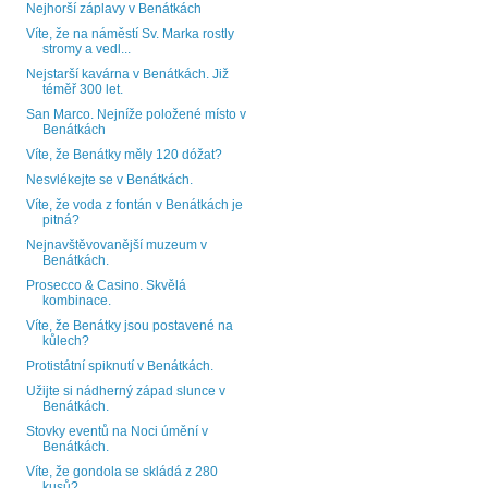
Nejhorší záplavy v Benátkách
Víte, že na náměstí Sv. Marka rostly
stromy a vedl...
Nejstarší kavárna v Benátkách. Již
téměř 300 let.
San Marco. Nejníže položené místo v
Benátkách
Víte, že Benátky měly 120 dóžat?
Nesvlékejte se v Benátkách.
Víte, že voda z fontán v Benátkách je
pitná?
Nejnavštěvovanější muzeum v
Benátkách.
Prosecco & Casino. Skvělá
kombinace.
Víte, že Benátky jsou postavené na
kůlech?
Protistátní spiknutí v Benátkách.
Užijte si nádherný západ slunce v
Benátkách.
Stovky eventů na Noci úmění v
Benátkách.
Víte, že gondola se skládá z 280
kusů?