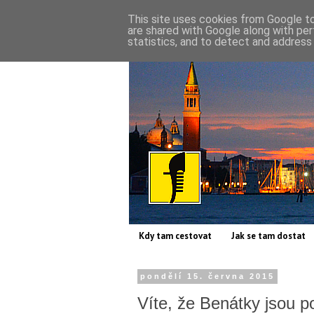
This site uses cookies from Google to 
are shared with Google along with per
statistics, and to detect and address
Kdy tam cestovat
Jak se tam dostat
pondělí 15. června 2015
Víte, že Benátky jsou 