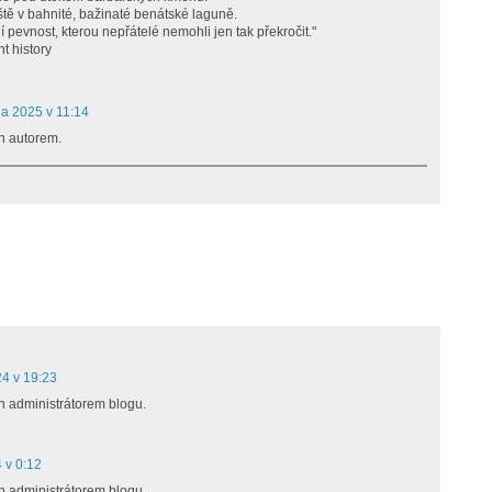
iště v bahnité, bažinaté benátské laguně.
ní pevnost, kterou nepřátelé nemohli jen tak překročit."
t history
na 2025 v 11:14
n autorem.
4 v 19:23
n administrátorem blogu.
 v 0:12
n administrátorem blogu.