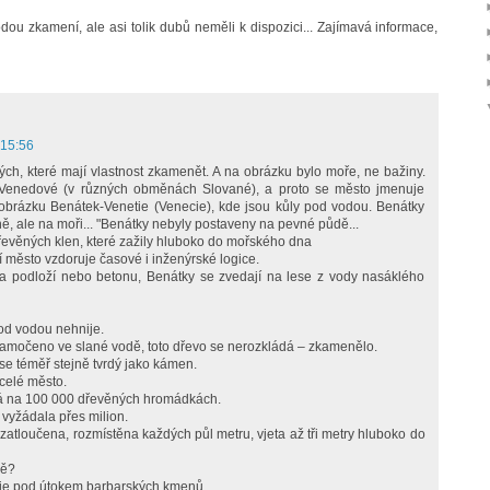
dou zkamení, ale asi tolik dubů neměli k dispozici... Zajímavá informace,
 15:56
ých, které mají vlastnost zkamenět. A na obrázku bylo moře, ne bažiny.
cí Venedové (v různých obměnách Slované), a proto se město jmenuje
 obrázku Benátek-Venetie (Venecie), kde jsou kůly pod vodou. Benátky
, ale na moři... "Benátky nebyly postaveny na pevné půdě...
řevěných klen, které zažily hluboko do mořského dna
í město vzdoruje časové i inženýrské logice.
 na podloží nebo betonu, Benátky se zvedají na lese z vody nasáklého
pod vodou nehnije.
namočeno ve slané vodě, toto dřevo se nerozkládá – zkamenělo.
 se téměř stejně tvrdý jako kámen.
celé město.
á na 100 000 dřevěných hromádkách.
i vyžádala přes milion.
atloučena, rozmístěna každých půl metru, vjeta až tři metry hluboko do
dě?
tálie pod útokem barbarských kmenů.