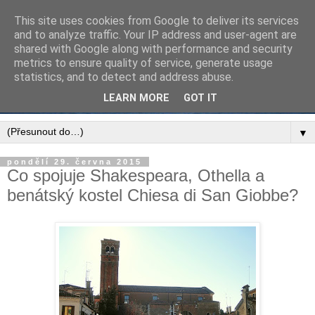
This site uses cookies from Google to deliver its services
and to analyze traffic. Your IP address and user-agent are
shared with Google along with performance and security
metrics to ensure quality of service, generate usage
statistics, and to detect and address abuse.
LEARN MORE
GOT IT
▼
pondělí 29. června 2015
Co spojuje Shakespeara, Othella a
benátský kostel Chiesa di San Giobbe?