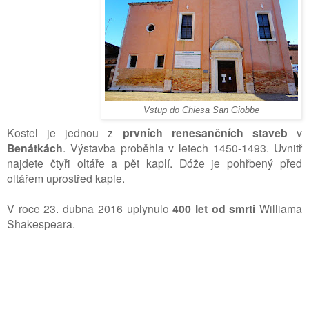
Vstup do Chiesa San Giobbe
Kostel je jednou z
prvních renesančních staveb
v
Benátkách
. Výstavba proběhla v letech 1450-1493. Uvnitř
najdete čtyři oltáře a pět kaplí. Dóže je pohřbený před
oltářem uprostřed kaple.
V roce 23. dubna 2016
uplynulo
400 let od smrti
Williama
Shakesp
eara.