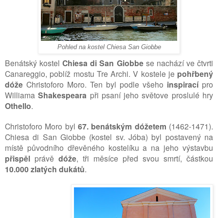
Pohled na kostel Chiesa San Giobbe
Benátský kostel
Chiesa di San Giobbe
se nachází ve čtvrti
Canareggio, poblíž mostu Tre Archi. V kostele je
pohřbený
dóže
Christoforo Moro.
Ten byl podle všeho
inspirací
pro
Williama
Shakespeara
při psaní jeho světove proslulé hry
Othello
.
Christoforo Moro byl
67. benátským dóžetem
(1462-1471).
Chiesa di San Giobbe (kostel sv. Jóba) byl postavený na
místě původního dřevěného kostelíku a na jeho výstavbu
přispěl
právě
dóže
, tři měsíce před svou smrtí, částkou
10.000 zlatých dukátů
.