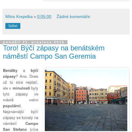
Milos Krepelka
v
0:05:00
Žádné komentáře:
Sdílet
pondělí 21. prosince 2015
Toro! Býčí zápasy na benátském
náměstí Campo San Geremia
Benátky
a
býčí
zápasy
? Ano. Dnes
už to sice neplatí,
ale v
minulosti
byly
tyto zápasy ve
městě velmi
populární
.
Nejznámější býčí
zápasy se konaly na
náměstí
Campo
San Stefano
(více