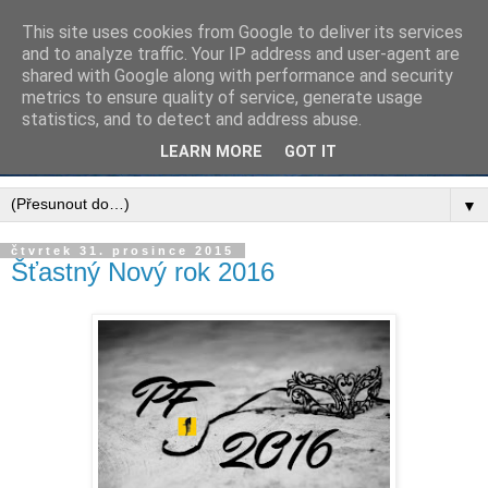
This site uses cookies from Google to deliver its services
and to analyze traffic. Your IP address and user-agent are
shared with Google along with performance and security
metrics to ensure quality of service, generate usage
statistics, and to detect and address abuse.
LEARN MORE
GOT IT
▼
čtvrtek 31. prosince 2015
Šťastný Nový rok 2016