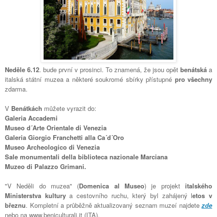
Neděle 6.12
. bude první v prosinci. To znamená, že jsou opět
benátská
a
italská státní muzea a některé soukromé sbírky přístupné
pro všechny
zdarma.
V
Benátkách
můžete vyrazit do:
Galeria Accademi
Museo d´Arte Orientale di Venezia
Galeria Giorgio Franchetti alla Ca´d´Oro
Museo Archeologico di Venezia
Sale monumentali della biblioteca nazionale Marciana
Muzeo di Palazzo Grimani.
"V Neděli do muzea" (
Domenica al Museo
) je projekt
italského
Ministerstva kultury
a cestovního ruchu, který byl zahájený l
etos v
březnu
. Kompletní a průběžně aktualizovaný seznam muzeí najdete
zde
nebo na www.beniculturali.it (ITA).