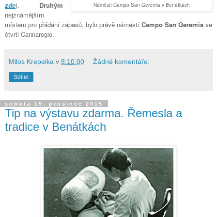
zde
).
Druhým
Náměstí Campo San Geremia v Benátkách
nejznámějším
místem pro přádání zápasů, bylo právě náměstí
Campo San Geremia
ve
čtvrti Cannaregio.
Milos Krepelka
v
8:10:00
Žádné komentáře:
Sdílet
sobota 19. prosince 2015
Tip na výstavu zdarma. Řemesla a
tradice v Benátkách