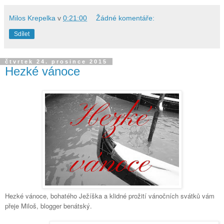
Milos Krepelka
v
0:21:00
Žádné komentáře:
Sdílet
čtvrtek 24. prosince 2015
Hezké vánoce
Hezké vánoce, bohatého Ježíška a klidné prožití vánočních svátků vám
přeje Miloš, blogger benátský.