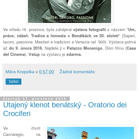
Ve středu 16. prosince, byla zahájená
výstava fotografií
s názvem "
Um,
práce, vášeň. Tradice a řemesla v Benátkách ve 20. století
" (Saperi,
lavoro, passione. Mestieri e tradizioni a Venezia nel ´900). Výstava potrvá
až
do 9. února 2016.
Najdete ji v
Palazzo Mocenigo
, Dům filmu (
Casa
del Cinema
).
Vstup
na výstavu je
zdarma.
Milos Krepelka
v
0:57:00
Žádné komentáře:
Sdílet
čtvrtek 17. prosince 2015
Utajený klenot benátský - Oratorio dei
Crociferi
Ve čtvrti
Cannaregio, na