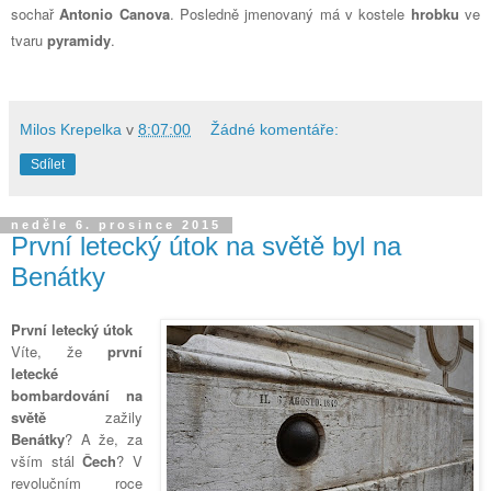
sochař
Antonio Canova
. Posledně jmenovaný má v kostele
hrobku
ve
tvaru
pyramidy
.
Milos Krepelka
v
8:07:00
Žádné komentáře:
Sdílet
neděle 6. prosince 2015
První letecký útok na světě byl na
Benátky
První letecký útok
Víte, že
první
letecké
bombardování na
světě
zažily
Benátky
? A že, za
vším stál
Čech
? V
revolučním roce