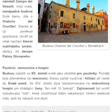
náměstí Campo dei
Gesuiti
, stojí malá,
nenápadná budova
žluté barvy. Jde o
Oratorio dei
Crociferi
. Stavba je
už poněkud
oprýskaná. Uvnitř se
však nachází
klenot
malířského úmění
,
Budova Oratorio dei Crociferi v Benátkách
obrazy od
Jacopa
Palmy Giovaneho
.
Poutníci, nemocnice a hospic
Budovu
založili ve
XII. století
mniši jako útočiště
pro poutníky
. Později
byla přeměněna na n
emocnici,
kterou začali využívat i
křižáci
při cestě
do
Svaté země
. Ve XIV. století byla transformována na
dobročinný
hospic
pro strádající
ženy
. Ten měl 12 "pokojů".
Zajímavostí
byl uvnitř
vybudovaný "rošt", který umožňoval lidem nakaženým infekcí sledovat
mše, aniž by nakazili své okolí.