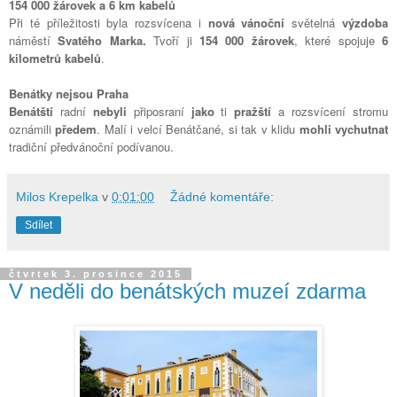
154 000 žárovek a 6 km kabelů
Při té příležitosti byla rozsvícena i
nová vánoční
světelná
výzdoba
náměstí
Svatého Marka.
Tvoří ji
154 000 žárovek
, které spojuje
6
kilometrů kabelů
.
Benátky nejsou Praha
Benátští
radní
nebyli
připosraní
jako
ti
pražští
a rozsvícení stromu
oznámili
předem
. Malí i velcí Benátčané, si tak v klidu
mohli vychutnat
tradiční předvánoční podívanou.
Milos Krepelka
v
0:01:00
Žádné komentáře:
Sdílet
čtvrtek 3. prosince 2015
V neděli do benátských muzeí zdarma