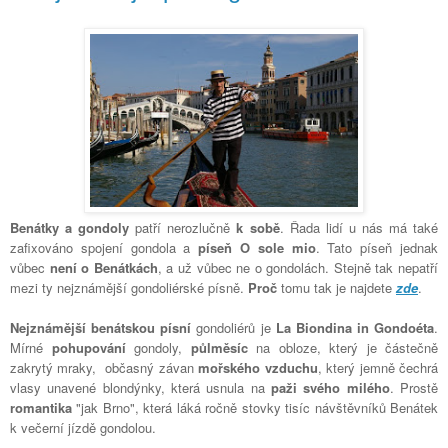
Benátky a gondoly
patří nerozlučně
k sobě
. Řada lidí u nás má také
zafixováno spojení gondola a
píseň
O sole mio
. Tato píseň jednak
vůbec
není o Benátkách
, a už vůbec ne o gondolách. Stejně tak nepatří
mezi ty nejznámější gondoliérské písně.
Proč
tomu tak je najdete
zde
.
Nejznámější benátskou písní
gondoliérů je
La Biondina in Gondoéta
.
Mírné
pohupování
gondoly,
půlměsíc
na obloze, který je částečně
zakrytý mraky, občasný závan
mořského vzduchu
, který jemně čechrá
vlasy unavené blondýnky, která usnula na
paži svého milého
. Prostě
romantika
"jak Brno", která láká ročně stovky tisíc návštěvníků Benátek
k večerní jízdě gondolou.