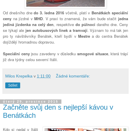
Od dnešního dne
do 3. ledna 2016
včetně, platí v
Benátkách
speciální
ceny
na jízdné v
MHD
. V praxi to znamená, že vám bude stačit
jedna
jediná jízdenka na celý den
, respektive
do půlnoci
daného dne. Ceny
se týkají ale
jen autobusových linek a tramvají
. Význam to má tak jen
pro ty návštěvníky Benátek, kteří bydlí v
Mestre
a do centra Benátek
dojíždějí hromadnou dopravou.
Speciální ceny
jsou zavedeny v důsledku
smogové situace
, která trápí
již dva týdny celou severní Itálii.
Milos Krepelka
v
1:11:00
Žádné komentáře:
Sdílet
úterý 29. prosince 2015
Začněte svůj den s nejlepší kávou v
Benátkách
Kdo si nedal v Itálii