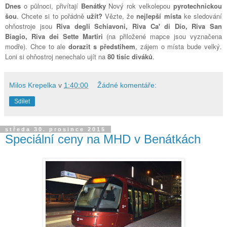
Dnes
o půlnoci, přivítají
Benátky
Nový rok velkolepou
pyrotechnickou
šou
. Chcete si to pořádně
užít?
Vězte, že
nejlepší místa
ke sledování
ohňostroje jsou
Riva degli Schiavoni,
Riva Ca' di Dio, Riva San
Biagio, Riva dei Sette Martiri
(na přiložené mapce jsou vyznačena
modře). Chce to ale
dorazit s předstihem
, zájem o místa bude velký.
Loni si ohňostroj nenechalo ujít na
80 tisíc diváků
.
Milos Krepelka
v
1:40:00
Žádné komentáře:
Sdílet
středa 30. prosince 2015
Speciální ceny na MHD v Benátkách