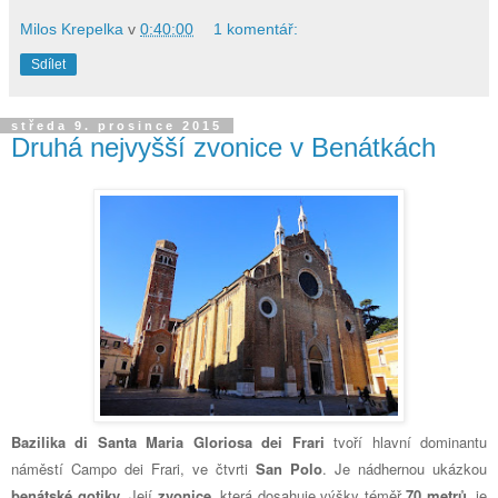
Milos Krepelka
v
0:40:00
1 komentář:
Sdílet
středa 9. prosince 2015
Druhá nejvyšší zvonice v Benátkách
Bazilika di Santa Maria Gloriosa dei Frari
tvoří hlavní dominantu
náměstí Campo dei Frari, ve čtvrti
San Polo
. Je nádhernou ukázkou
benátské gotiky
. Její
zvonice,
která dosahuje výšky téměř
70 metrů
, je