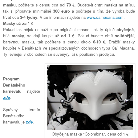
masku
, počítejte s cenou cca
od 70 €
. Budete-li chtít
masku na míru
,
tak si připravte minimálně
300 euro
a počítejte s tím, že výroba bude
trvat cca
3-4 týdny
. Více informací najdete na
www.camacana.com
.
Masky už za 1 €
Pokud tak nějak netoužíte po originální masce, tak ty úplně
obyčejné
,
bílé
masky
, se dají koupit už
od 1 €
. Pokud budete chtít
solidnější
,
barevnou masku, tak počítejte s cenou okolo
6-10 €
. Dražší masky
koupíte v Benátkách ve specializovaných obchodech typu
Ca´ Macana.
Ty levnější v
obchodech se suvenýry, či u pouličních prodejců.
Program
Benátského
karnevalu
najdete
zde
.
Správný termín
Benátského
karnevalu je
zde
.
Obyčejná maska "Colombina", cena od 1 €