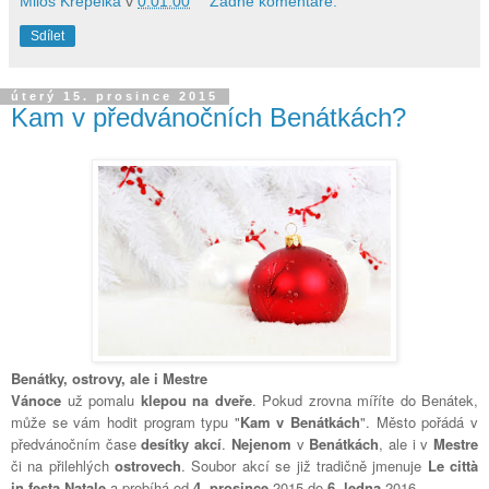
Milos Krepelka
v
0:01:00
Žádné komentáře:
Sdílet
úterý 15. prosince 2015
Kam v předvánočních Benátkách?
Benátky, ostrovy, ale i Mestre
Vánoce
už pomalu
klepou na dveře
. Pokud zrovna míříte do Benátek,
může se vám hodit program typu "
Kam v Benátkách
". Město pořádá v
předvánočním čase
desítky akcí
.
Nejenom
v
Benátkách
, ale i v
Mestre
či na přilehlých
ostrovech
. Soubor akcí se již tradičně jmenuje
Le città
in festa Natale
a probíhá od
4. prosince
2015 do
6. ledna
2016.