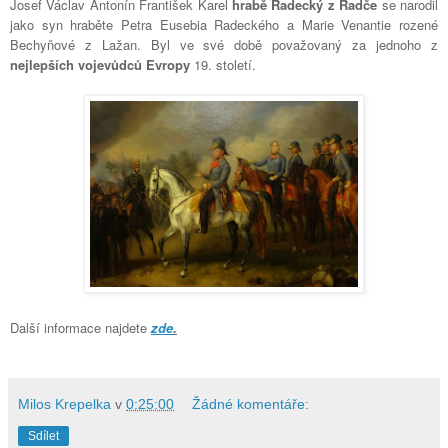
Josef Václav Antonín František Karel
hrabě Radecký z Radče
se narodil
jako syn hraběte Petra Eusebia Radeckého a Marie Venantie rozené
Bechyňové z Lažan. Byl ve své době považovaný za jednoho z
nejlepších vojevůdců Evropy
19. století.
Další informace najdete
zde
.
Milos Krepelka
v
0:25:00
Žádné komentáře:
Sdílet