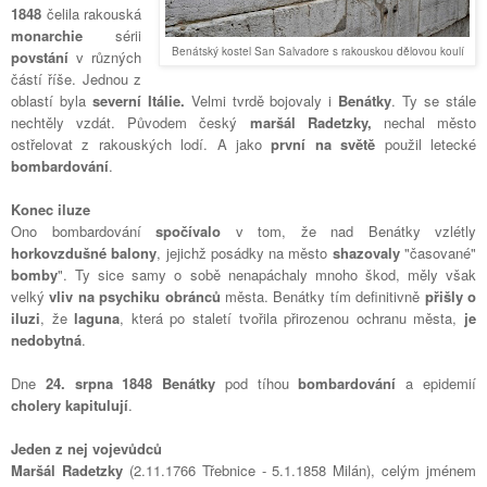
1848
čelila rakouská
monarchie
sérii
Benátský kostel San Salvadore s rakouskou dělovou koulí
povstání
v různých
částí říše. Jednou z
oblastí byla
severní Itálie.
Velmi tvrdě bojovaly i
Benátky
. Ty se stále
nechtěly vzdát. Původem český
maršál Radetzky,
nechal město
ostřelovat z rakouských lodí. A jako
první na světě
použil letecké
bombardování
.
Konec iluze
Ono bombardování
spočívalo
v tom, že nad Benátky vzlétly
horkovzdušné balony
, jejichž posádky na město
shazovaly
"časované"
bomby
". Ty sice samy o sobě nenapáchaly mnoho škod, měly však
velký
vliv na psychiku obránců
města. Benátky tím definitivně
přišly o
iluzi
, že
laguna
, která po staletí tvořila přirozenou ochranu města,
je
nedobytná
.
Dne
24. srpna 1848 Benátky
pod tíhou
bombardování
a epidemií
cholery
kapitulují
.
Jeden z nej vojevůdců
Maršál Radetzky
(2.11.1766 Třebnice - 5.1.1858 Milán)
, celým jménem