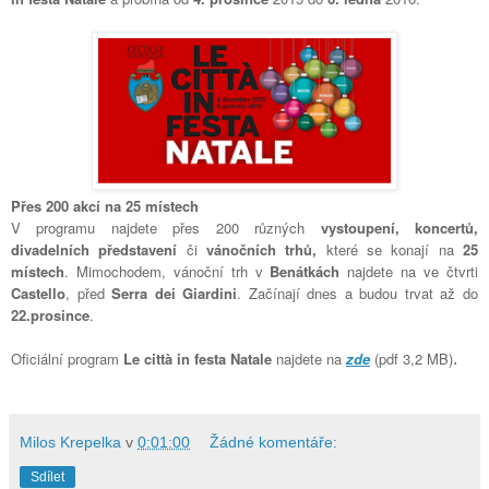
Přes 200 akcí na 25 místech
V programu najdete přes 200 různých
vystoupení, koncertů,
divadelních představení
či
vánočních trhů,
které se konají na
25
místech
. Mimochodem, vánoční trh v
Benátkách
najdete na ve čtvrti
Castello
, před
Serra dei Giardini
. Začínají dnes a budou trvat až do
22.prosince
.
Oficiální program
Le città in festa Natale
najdete na
zde
(pdf 3,2 MB)
.
Milos Krepelka
v
0:01:00
Žádné komentáře:
Sdílet