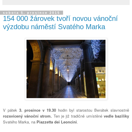
sobota 5. prosince 2015
154 000 žárovek tvoří novou vánoční
výzdobu náměstí Svatého Marka
V pátek
3. prosince v 19.30
hodin byl starostou Benátek slavnostně
rozsvícený vánoční strom.
Ten je již tradičně umístěné
vedle baziliky
Svatého Marka, na
Piazzetta dei Leoncini
.