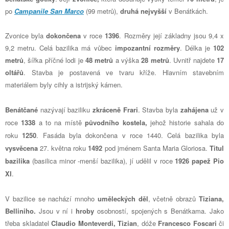
po
Campanile San Marco
(99 metrů),
druhá nejvyšší
v Benátkách.
Zvonice byla
dokončena
v roce
1396
. Rozměry její základny jsou 9,4 x
9,2 metru. Celá bazilika má vůbec
impozantní rozměry
. Délka je
102
metrů
, šířka příčné lodi je
48 metrů
a výška
28 metrů
. Uvnitř najdete
17
oltářů
. Stavba je postavená ve tvaru kříže. Hlavním stavebním
materiálem byly cihly a istrijský kámen.
Benátčané
nazývají baziliku
zkráceně Frari
. Stavba byla
zahájena
už v
roce
1338
a to na místě
původního kostela,
jehož historie sahala do
roku
1250
. Fasáda byla dokončena v roce 1440. Celá bazilika byla
vysvěcena
27. května roku
1492
pod jménem Santa Maria Gloriosa.
Titul
bazilika
(basilica minor -menší bazilika), jí udělil v roce
1926 papež Pio
XI
.
V bazilice se nachází mnoho
uměleckých děl
, včetně obrazů
Tiziana,
Belliniho.
Jsou v ní i
hroby
osobností, spojených s Benátkama. Jako
třeba skladatel
Claudio Monteverdi,
Tizian
, dóže
Francesco Foscari
či