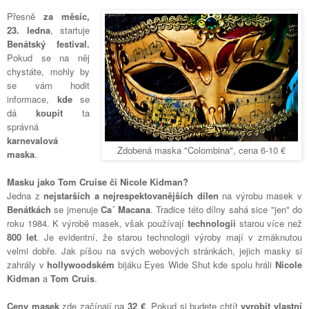
Přesně
za měsíc,
23. ledna
, startuje
Benátský festival.
Pokud se na něj
chystáte, mohly by
se vám hodit
informace,
kde
se
dá
koupit
ta
správná
karnevalová
Zdobená maska "Colombina", cena 6-10 €
maska
.
Masku jako Tom Cruise či Nicole Kidman?
Jedna z
nejstarších a nejrespektovanějších dílen
na výrobu masek v
Benátkách
se jmenuje
Ca´ Macana
. Tradice této dílny sahá sice "jen" do
roku 1984. K výrobě masek, však používají
technologii
starou více než
800 let
. Je evidentní, že starou technologii výroby mají v zmáknutou
velmi dobře. Jak píšou na svých webových stránkách, jejich masky si
zahrály v
hollywoodském
bijáku
Eyes Wide Shut kde spolu hráli
Nicole
Kidman
a
Tom Cruis
.
Ceny masek
zde začínají na
32 €
. Pokud si budete chtít
vyrobit vlastní