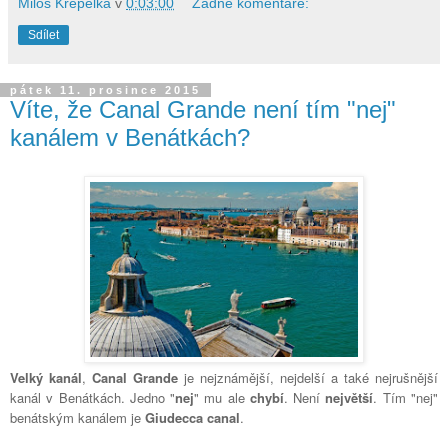
Milos Krepelka
v
0:03:00
Žádné komentáře:
Sdílet
pátek 11. prosince 2015
Víte, že Canal Grande není tím "nej"
kanálem v Benátkách?
Velký kanál
,
Canal Grande
je nejznámější, nejdelší a také nejrušnější
kanál v Benátkách. Jedno "
nej
" mu ale
chybí
. Není
největší
. Tím "nej"
benátským kanálem je
Giudecca canal
.