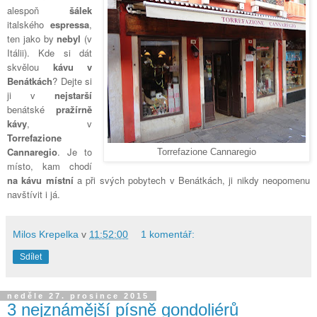
alespoň
šálek
italského
espressa
,
ten jako by
nebyl
(v
Itálii). Kde si dát
skvělou
kávu v
Benátkách
? Dejte si
ji v
nejstarší
benátské
pražírně
kávy
, v
Torrefazione
Cannaregio
. Je to
Torrefazione Cannaregio
místo, kam chodí
na kávu místní
a při svých pobytech v Benátkách, ji nikdy neopomenu
navštívit i já.
Milos Krepelka
v
11:52:00
1 komentář:
Sdílet
neděle 27. prosince 2015
3 nejznámější písně gondoliérů