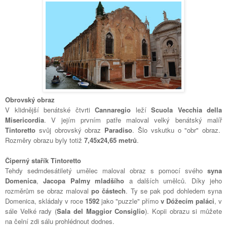
Obrovský obraz
V klidnější benátské čtvrti
Cannaregio
leží
Scuola Vecchia della
Misericordia
. V jejím prvním patře maloval velký benátský malíř
Tintoretto
svůj obrovský obraz
Paradiso
. Šlo vskutku o "obr" obraz.
Rozměry obrazu byly totiž
7,45x24,65 metrů
.
Čiperný stařík Tintoretto
Tehdy sedmdesátiletý umělec maloval obraz s pomocí svého
syna
Domenica
,
Jacopa Palmy mladšího
a dalších umělců. Díky jeho
rozměrům se obraz maloval
po částech
. Ty se pak pod dohledem syna
Domenica, skládaly v roce
1592
jako "puzzle" přímo
v Dóžecím paláci
, v
sále Velké rady (
Sala del Maggior Consiglio
). Kopii obrazu si můžete
na čelní zdi sálu prohlédnout dodnes.