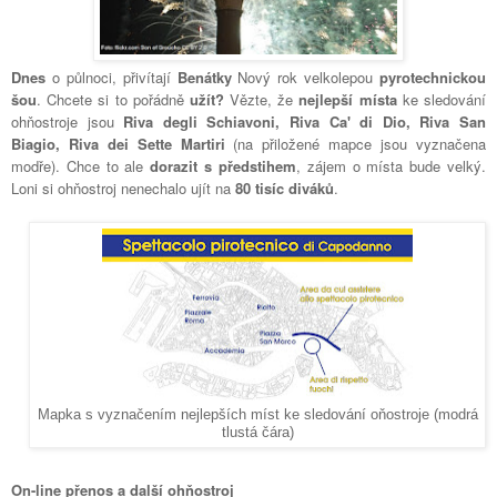
Dnes
o půlnoci, přivítají
Benátky
Nový rok velkolepou
pyrotechnickou
šou
. Chcete si to pořádně
užít?
Vězte, že
nejlepší místa
ke sledování
ohňostroje jsou
Riva degli Schiavoni,
Riva Ca' di Dio, Riva San
Biagio, Riva dei Sette Martiri
(na přiložené mapce jsou vyznačena
modře). Chce to ale
dorazit s předstihem
, zájem o místa bude velký.
Loni si ohňostroj nenechalo ujít na
80 tisíc diváků
.
Mapka s vyznačením nejlepších míst ke sledování oňostroje (modrá
tlustá čára)
On-line přenos a další ohňostroj