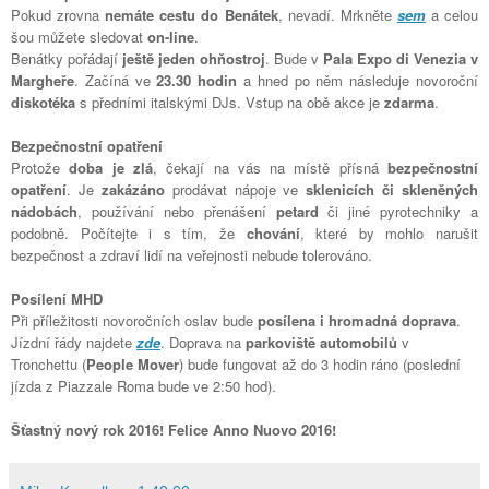
Pokud zrovna
nemáte cestu do Benátek
, nevadí. Mrkněte
sem
a celou
šou můžete sledovat
on-line
.
Benátky pořádají
ještě jeden ohňostroj
. B
ude v
Pala Expo di Venezia v
Margheře
. Začíná ve
23.30 hodin
a hned po něm následuje novoroční
diskotéka
s předními italskými DJs. Vstup na obě akce je
zdarma
.
Bezpečnostní opatření
Protože
doba je zlá
, čekají na vás na místě přísná
bezpečnostní
opatření
.
Je
zakázáno
prodávat nápoje ve
sklenicích či skleněných
nádobách
, používání nebo přenášení
petard
či jiné pyrotechniky a
podobně. Počítejte i s tím, že
chování
, které by mohlo narušit
bezpečnost a zdraví lidí na veřejnosti nebude tolerováno.
Posílení MHD
Při příležitosti novoročních oslav bude
posílena i hromadná doprava
.
Jízdní řády najdete
zde
. Doprava na
parkoviště automobilů
v
Tronchettu (
People Mover
) bude fungovat až do 3 hodin ráno (poslední
jízda z Piazzale Roma bude ve 2:50 hod).
Šťastný nový rok 2016! Felice Anno Nuovo 2016!