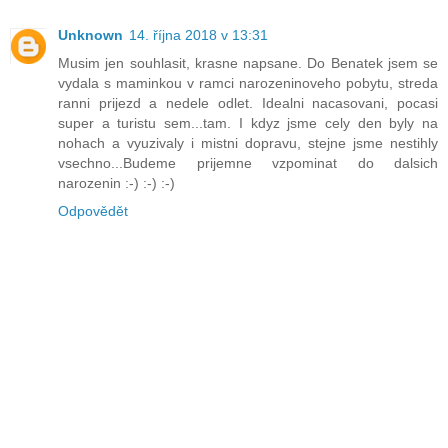
Unknown
14. října 2018 v 13:31
Musim jen souhlasit, krasne napsane. Do Benatek jsem se
vydala s maminkou v ramci narozeninoveho pobytu, streda
ranni prijezd a nedele odlet. Idealni nacasovani, pocasi
super a turistu sem...tam. I kdyz jsme cely den byly na
nohach a vyuzivaly i mistni dopravu, stejne jsme nestihly
vsechno...Budeme prijemne vzpominat do dalsich
narozenin :-) :-) :-)
Odpovědět