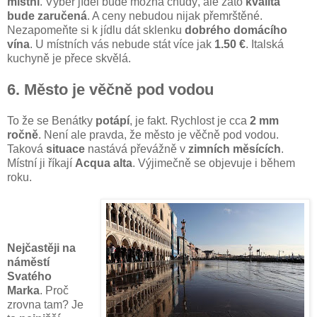
místní
. Výběr jídel bude možná chudý, ale zato
kvalita
bude zaručená
. A ceny nebudou nijak přemrštěné.
Nezapomeňte si k jídlu dát sklenku
dobrého domácího
vína
. U místních vás nebude stát více jak
1.50 €
. Italská
kuchyně je přece skvělá.
6. Město je věčně pod vodou
To že se Benátky
potápí
, je fakt. Rychlost je cca
2 mm
ročně
. Není ale pravda, že město je věčně pod vodou.
Taková
situace
nastává převážně v
zimních měsících
.
Místní ji říkají
Acqua alta
. Výjimečně se objevuje i během
roku.
Nejčastěji na
náměstí
Svatého
Marka
. Proč
zrovna tam? Je