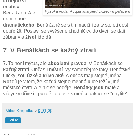
to
nejnižší
místo
v
Vysoká voda, Acqua alta před Dóžecím palácem
Benátkách. Ale
není to
nic
dramatického
. Benátčané se s tím naučili za ty století dost
dobře žít. Postaví se vyvýšené chodníčky, do dveří se dají
zábrany a
život jde dál
.
7. V Benátkách se každý ztratí
7. To není mýtus, ale
absolutní pravda
. V Benátkách se
každý ztratí
. Občas
i místní
. Vy samozřejmě taky. Benátské
uličky jsou
úzké a křivolaké
. A občas mají stejné jména.
Rozdíl je v tom, že každá stejnojmenná ulice leží v jiné
městské čtvrti. Ale nic se neděje.
Benátky jsou malé
a
vždycky dříve či později dojtete k moři a pak už se "chytíte".
Milos Krepelka
v
0:01:00
Sdílet