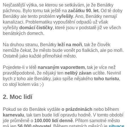
Nejčastější výtka, se kterou se setkávám, je že Benátky
páchnou. Bylo tomu tak ještě na
začátku 90. let.
Od té doby
Benátky ale tento problém
vyřešily
. Ano, Benátky nemají
kanalizaci. Problematiku vypouštění odpadů už však
vyřešily
domácí čističky
, které jsou v podstatě již ve všech
benátských domech.
Na druhou stranu, Benátky
leží na moři
, tak že člověk
nemůže čekat, že město bude vonět po fialkách, ale po moři.
Ostatně jako každé přímořské město.
Pojedete-li v létě
narvaným vaporettem
, tak je více než
pravděpodobné, že nějaký ten
nelibý závan
ucítíte. Nevinil
bych z toho ale Benátky, jako spíše nějakého
toho turistu
,
co stojí kolem vás ;-)
2. Moc lidí
Pokud se do Benátek vydáte
o prázdninách
nebo během
karnevalu
, tak tam bude lidí opravdu hodně. V tomto období
jde průměrně o
100.000 lidí denně
. Přitom samotné město
má jen
56.000 obyvatel
. Během ostatních měsíců je
situace