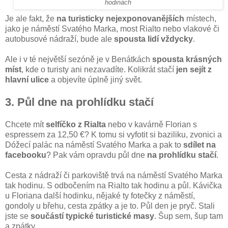
hodinách
Je ale fakt, že
na turisticky nejexponovanějších
místech,
jako je náměstí Svatého Marka, most Rialto nebo vlakové či
autobusové nádraží, bude ale
spousta lidí vždycky
.
Ale i v té největší sezóně je v Benátkách
spousta krásných
míst
, kde o turisty ani nezavadíte. Kolikrát stačí
jen sejít z
hlavní ulice
a objevíte úplně jiný svět.
3. Půl dne na prohlídku stačí
Chcete mít
selfíčko z Rialta
nebo v kavárně Florian s
espressem za 12,50 €? K tomu si vyfotit si baziliku, zvonici a
Dóžecí palác na náměstí Svatého Marka a pak to
sdílet na
facebooku
? Pak vám opravdu půl dne
na prohlídku stačí
.
Cesta z nádraží či parkoviště trvá na náměstí Svatého Marka
tak hodinu. S odbočením na Rialto tak hodinu a půl. Kávička
u Floriana další hodinku, nějaké ty fotečky z náměstí,
gondoly u břehu, cesta zpátky a je to. Půl den je pryč. Stali
jste se
součástí typické turistické masy
. Šup sem, šup tam
a zpátky.