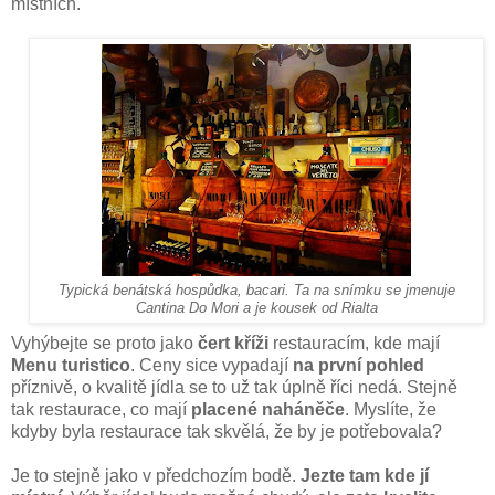
místních.
Typická benátská hospůdka, bacari. Ta na snímku se jmenuje
Cantina Do Mori a je kousek od Rialta
Vyhýbejte se proto jako
čert kříži
restauracím, kde mají
Menu turistico
. Ceny sice vypadají
na první pohled
příznivě, o kvalitě jídla se to už tak úplně říci nedá. Stejně
tak restaurace, co mají
placené naháněče
. Myslíte, že
kdyby byla restaurace tak skvělá, že by je potřebovala?
Je to stejně jako v předchozím bodě.
Jezte tam kde jí