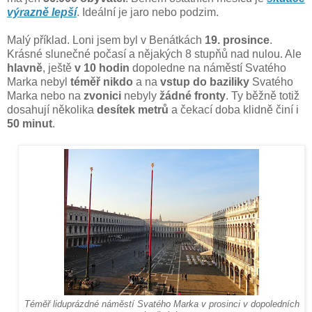
výrazně lepší
. Ideální je jaro nebo podzim.
Malý příklad. Loni jsem byl v Benátkách
19. prosince
.
Krásné slunečné počasí a nějakých 8 stupňů nad nulou. Ale
hlavně
, ještě
v 10 hodin
dopoledne na náměstí Svatého
Marka nebyl
téměř nikdo
a na
vstup do baziliky
Svatého
Marka nebo na
zvonici
nebyly
žádné fronty
. Ty běžně totiž
dosahují několika
desítek metrů
a čekací doba klidně činí i
50 minut
.
Téměř liduprázdné náměstí Svatého Marka v prosinci v dopoledních