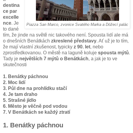
destina
ce par
excelle
nce
. Je
Piazza San Marco, zvonice Svatého Marka a Dóžecí palác
to dané
tím, že jinde na světě nic takového není. Spousta lidí ale má
o dnešních Benátkách
zkreslené představy
. Ať už je to tím,
že mají vlastní zkušenost, typicky
z 90. let
, nebo
zprostředkovanou. O městě na laguně koluje
spousta mýtů
.
Tady je
největších 7 mýtů o Benátkách
, a jak je to ve
skutečnosti
1. Benátky páchnou
2. Moc lidí
3. Půl dne na prohlídku stačí
4. Je tam draho
5. Strašné jídlo
6. Město je věčně pod vodou
7. V Benátkách se každý ztratí
1. Benátky páchnou