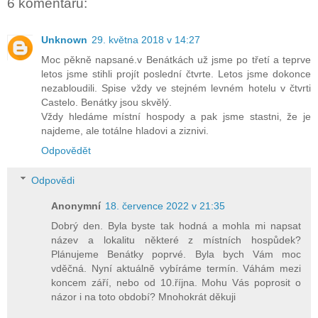
6 komentářů:
Unknown
29. května 2018 v 14:27
Moc pěkně napsané.v Benátkách už jsme po třetí a teprve
letos jsme stihli projít poslední čtvrte. Letos jsme dokonce
nezabloudili. Spise vždy ve stejném levném hotelu v čtvrti
Castelo. Benátky jsou skvělý.
Vždy hledáme místní hospody a pak jsme stastni, že je
najdeme, ale totálne hladovi a ziznivi.
Odpovědět
Odpovědi
Anonymní
18. července 2022 v 21:35
Dobrý den. Byla byste tak hodná a mohla mi napsat
název a lokalitu některé z místních hospůdek?
Plánujeme Benátky poprvé. Byla bych Vám moc
vděčná. Nyní aktuálně vybíráme termín. Váhám mezi
koncem září, nebo od 10.října. Mohu Vás poprosit o
názor i na toto období? Mnohokrát děkuji