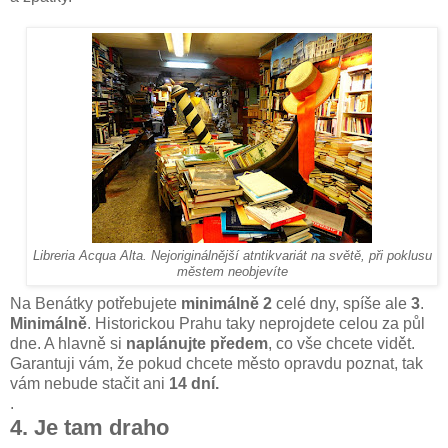
Libreria Acqua Alta. Nejoriginálnější atntikvariát na světě, při poklusu
městem neobjevíte
Na Benátky potřebujete
minimálně 2
celé dny, spíše ale
3
.
Minimálně
. Historickou Prahu taky neprojdete celou za půl
dne. A hlavně si
naplánujte předem
, co vše chcete vidět.
Garantuji vám, že pokud chcete město opravdu poznat, tak
vám nebude stačit ani
14 dní.
.
4. Je tam draho