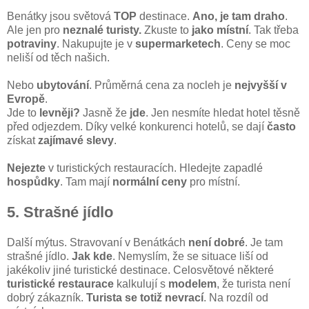
Benátky jsou světová
TOP
destinace.
Ano, je tam draho
.
Ale jen pro
neznalé turisty.
Zkuste to
jako místní
. Tak třeba
potraviny
. Nakupujte je v
supermarketech
. Ceny se moc
neliší od těch našich.
Nebo
ubytování
. Průměrná cena za nocleh je
nejvyšší v
Evropě
.
Jde to
levněji?
Jasně že
jde
. Jen nesmíte hledat hotel těsně
před odjezdem. Díky velké konkurenci hotelů, se dají
často
získat
zajímavé slevy
.
Nejezte
v turistických restauracích. Hledejte zapadlé
hospůdky
. Tam mají
normální ceny
pro místní.
5. Strašné jídlo
Další mýtus. Stravovaní v Benátkách
není dobré
. Je tam
strašné jídlo.
Jak kde
. Nemyslím, že se situace liší od
jakékoliv jiné turistické destinace. Celosvětové některé
turistické restaurace
kalkulují s
modelem
, že turista není
dobrý zákazník.
Turista se totiž nevrací
. Na rozdíl od