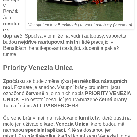
v
Benátk
ách
revoluc
Nástupní molo v Benátkách pro vodní autobusy (vaporetta)
e v
dopravě
. Spočívá v tom, že na vodní autobusy, vaporetta,
budou
nejdříve nastupovat místní
, lidé pracující v
Benátkách, hendikepovaní cestující, studenti a pak až
turisté.
Priority Venezia Unica
Zpočátku
se bude změna týkat jen
několika nástupních
mol
. Poznáte je snadno. Vstupní brány pro místní jsou
označené
červeně
a je na nich nápis
PRIORITY VENEZIA
UNICA
. Pro ostatní cestující jsou vyhrazené
černé brány
.
Ty mají nápis
ALL PASSENGERS
.
Červené brány mají nainstalované
turnikety
, které pustí na
molo jen uživatele karet
Venezia Unica
, které budou mít
nahranou
speciální aplikaci.
K té se dostanou jen
místní. Pro
návštěvníky
, kteří si koupí kartu Venezia Unica,