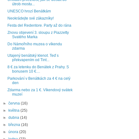
útrob mostu...
UNESCO hrozí Benátkám
Neokrádejte své zákazníky!
Festa del Redentore. Party až do rána
Znovu objevení 3. sloupu z Piazzetty
Svatého Marka
Do Námořního muzea o víkendu
zdarma
Utajený benátský klenot. Teď s
překvapením od Tint...
8 € za letenku do Benátek z Prahy. S
bonusem 10 €....
Parkování v Benátkách za 4 € na celý
den
Zdarma nebo za 1 €. Víkendový svátek
muzeí
►
června
(16)
►
května
(25)
►
dubna
(14)
►
března
(16)
►
února
(20)