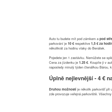
Auto tu budete mít pod zámkem a
pod stř
parkování je
10 €
respektive
1,5 € za hodi
několikrát za hodinu vlaky do Benátek.
Pojedete jen 1 zastávku.
Nemůžete se spl
Cena za jízdenku je
1.25 €
. Koupíte ji v a
naposledy minulý týden čtenářkou Bárou, k
Úplně nejlevnější - 4 €
n
Druhou možností
je několik parkovišť při 
zde provozuje veřejná parkoviště. Všechny