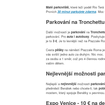
Malé parkoviště,
které leží podél Rio Terá
Prvních
30 minut parkujete zdarma
. Moc 
Parkování na Tronchettu 
Další možností je
parkování
na
Tronchett
parkování. Pro
auta i autobusy
. Poskytuj
je to
3 €
. Je to levnější než na Piazzale Rom
Cesta
pěšky
na náměstí Piazzale Roma je
vás sviští jedno auto za druhým. Nic moc.
za osobu a 1 směr, což pro 4 člennou rodinu
vašim dětem.
Nejlevnější možnosti pa
Nejlepší a
nejlevnější
možnosti
parkování
předměstí Benátek nebo chcete-li, tak
pobř
mostem, který spojuje Benátky s pevninou.
Expo Venice - 10 € na d