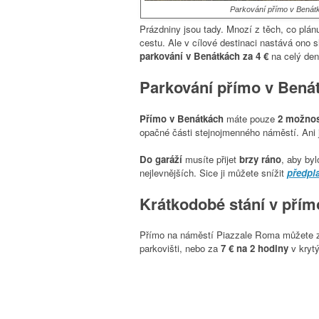
Parkování přímo v Benátk
Prázdniny
jsou tady
. Mnozí z těch, co plánu
cestu. Ale v cílové destinaci nastává ono 
parkování v Benátkách za 4 €
na celý den
Parkování přímo v Bená
Přímo v Benátkách
máte pouze
2 možnos
opačné části stejnojmenného náměstí. Ani 
Do garáží
musíte přijet
brzy ráno
, aby by
nejlevnějších. Sice ji můžete snížit
předpla
Krátkodobé stání v přímo
Přímo na náměstí Piazzale Roma můžete za
parkovišti, nebo za
7 € na 2 hodiny
v kryt