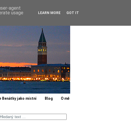
 user-agent
nerate usage
LEARN MORE
GOT IT
e Benátky jako místní
Blog
O mě