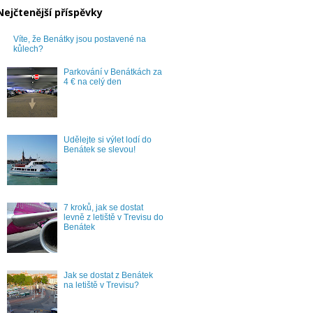
Nejčtenější příspěvky
Víte, že Benátky jsou postavené na
kůlech?
Parkování v Benátkách za
4 € na celý den
Udělejte si výlet lodí do
Benátek se slevou!
7 kroků, jak se dostat
levně z letiště v Trevisu do
Benátek
Jak se dostat z Benátek
na letiště v Trevisu?