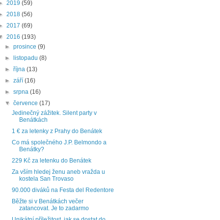
►
2019
(59)
►
2018
(56)
►
2017
(69)
▼
2016
(193)
►
prosince
(9)
►
listopadu
(8)
►
října
(13)
►
září
(16)
►
srpna
(16)
▼
července
(17)
Jedinečný zážitek. Silent party v
Benátkách
1 € za letenky z Prahy do Benátek
Co má společného J.P. Belmondo a
Benátky?
229 Kč za letenku do Benátek
Za vším hledej ženu aneb vražda u
kostela San Trovaso
90.000 diváků na Festa del Redentore
Běžte si v Benátkách večer
zatancovat. Je to zadarmo
Unikátní příležitost, jak se dostat do