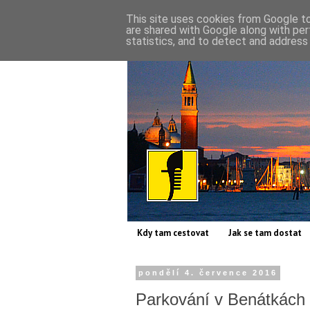
This site uses cookies from Google to 
are shared with Google along with per
statistics, and to detect and address
Kdy tam cestovat
Jak se tam dostat
pondělí 4. července 2016
Parkování v Benátkách 