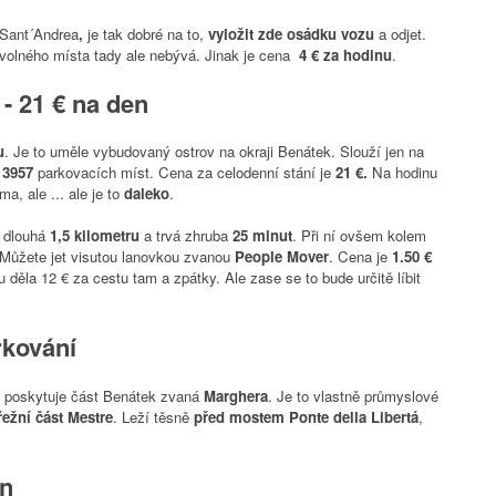
 Sant´Andrea
,
je tak dobré na to,
vyložit zde
osádku vozu
a odjet.
volného místa tady ale nebývá. Jinak je cena
4 € za hodinu
.
- 21 € na den
u
. Je to uměle vybudovaný
ostrov
na okraji Benátek. Slouží jen na
e
3957
parkovacích míst.
Cena za celodenní stání je
21
€.
Na hodinu
a, ale ... ale je to
daleko
.
 dlouhá
1,5 kilometru
a trvá
zhruba
25
minut
. Při ní
ovšem
kolem
 Můžete jet visutou lanovkou zvanou
People Mover
. Cena je
1.50 €
 děla 12 € za cestu tam a zpátky. Ale zase se to bude určitě líbit
rkování
poskytuje část Benátek zvaná
Marghera
. Je to vlastně průmyslové
ežní část Mestre
. Leží těsně
před mostem Ponte della Libertá
,
en