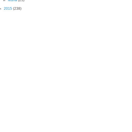
►
ledna
(23)
►
2015
(238)