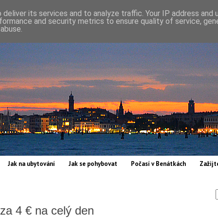
deliver its services and to analyze traffic. Your IP address and
formance and security metrics to ensure quality of service, ge
 abuse.
Jak na ubytování
Jak se pohybovat
Počasí v Benátkách
Zažijt
za 4 € na celý den