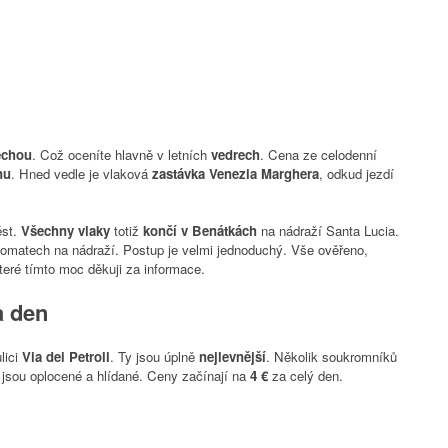
echou
. Což oceníte hlavně v letních
vedrech
. Cena ze celodenní
nu
. Hned vedle je vlaková
zastávka Venezia Marghera
, odkud jezdí
ést.
Všechny
vlaky
totiž
končí v Benátkách
na nádraží Santa Lucia.
utomatech na nádraží. Postup je velmi jednoduchý. Vše ověřeno,
teré tímto moc děkuji za informace.
a den
ulici
Via dei Petroli
. Ty jsou úplně
nejlevnější
. Několik soukromníků
 jsou oplocené a hlídané. Ceny začínají na
4 €
za celý den.