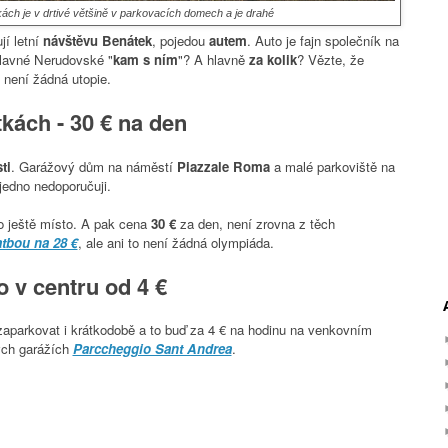
ách je v drtivé většině v parkovacích domech a je drahé
jí letní
návštěvu Benátek
, pojedou
autem
. Auto je fajn společník na
slavné Nerudovské "
kam s ním
"? A hlavně
za kolik
? Vězte, že
 není žádná utopie.
tkách -
30
€
na
den
ti
. Garážový dům na náměstí
Piazzale Roma
a malé parkoviště na
jedno nedoporučuji.
lo ještě místo. A pak cena
30 €
za den, není zrovna z těch
tbou na 28 €
, ale ani to není
ž
ádná olympiáda.
 v centru od 4 €
parkovat i krátkodobě a to buď za 4 € na hodinu na venkovním
ých garážích
Parccheggio Sant Andrea
.