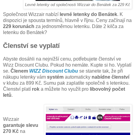
Levné letenky od společnosti Wizzair do Benátek za 229 Kč
Společnost Wizzair nabízí
levné letenky do Benátek
. K
dispozici je spousta termínů, hlavně v říjnu. Ceny začínají na
229 korunách
za jednosměrnou letenku. Dáte 2 kilča za
letenku do Benátek?
Členství se vyplatí
Abyste dosáhli na nejnižší cenu, potřebujete členství ve
Wizz Discount Clubu. Pokud ho nemáte. Kupte si ho. Vyplatí
se.
Členem
WIZZ Discount Clubu
se stanete tak, že při
nákupu letenky vám
systém
automaticky
nabídne členství
v klubu za 899 Kč. Sumu pak zaplatíte společně s letenkou.
Členství platí
rok
a můžete ho využít pro
libovolný počet
letů
.
Wizzair
garantuje slevu
270 Kč
na