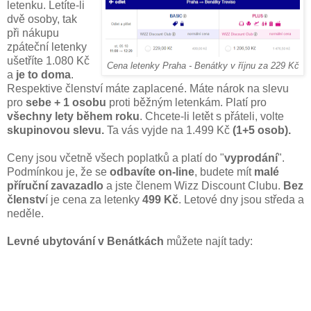
letenku. Letíte-li
dvě osoby, tak
při nákupu
zpáteční letenky
ušetříte 1.080 Kč
Cena letenky Praha - Benátky v říjnu za 229 Kč
a
je to doma
.
Respektive členství máte zaplacené. Máte nárok na slevu
pro
sebe + 1 osobu
proti běžným letenkám. Platí pro
všechny lety během roku
. Chcete-li letět s přáteli, volte
skupinovou slevu.
Ta vás vyjde na 1.499 Kč
(1+5 osob).
Ceny jsou včetně všech poplatků a platí do "
vyprodání
".
Podmínkou je, že se
odbavíte on-line
, budete mít
malé
příruční zavazadlo
a jste členem Wizz Discount Clubu.
Bez
členstv
í je cena za letenky
499 Kč
. Letové dny jsou středa a
neděle.
Levné ubytování v Benátkách
můžete najít tady: