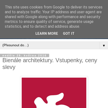
This site uses cookies from Google to deliver its services
and to analyze traffic. Your IP address and user-agent are
shared with Google along with performance and security
metrics to ensure quality of service, generate usage
statistics, and to detect and address abuse.
LEARN MORE
GOT IT
▼
neděle 29. května 2016
Bienále architektury. Vstupenky, ceny
slevy