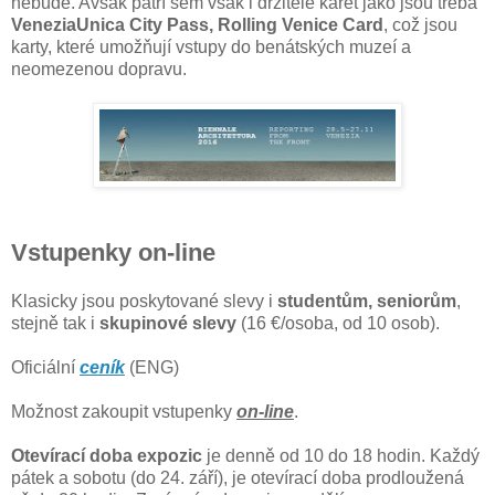
nebude. Avšak patří sem však i držitelé karet jako jsou třeba
VeneziaUnica City Pass, Rolling Venice Card
, což jsou
karty, které umožňují vstupy do benátských muzeí a
neomezenou dopravu.
Vstupenky on-line
Klasicky jsou poskytované slevy i
studentům, seniorům
,
stejně tak i
skupinové slevy
(16 €/osoba, od 10 osob).
Oficiální
ceník
(ENG)
Možnost zakoupit vstupenky
on-line
.
Otevírací doba expozic
je denně od 10 do 18 hodin. Každý
pátek a sobotu (do 24. září), je otevírací doba prodloužená