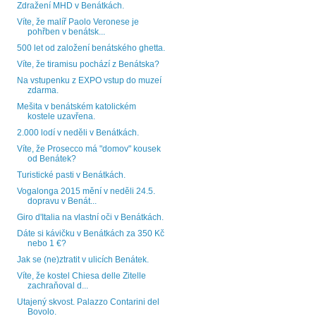
Zdražení MHD v Benátkách.
Víte, že malíř Paolo Veronese je
pohřben v benátsk...
500 let od založení benátského ghetta.
Víte, že tiramisu pochází z Benátska?
Na vstupenku z EXPO vstup do muzeí
zdarma.
Mešita v benátském katolickém
kostele uzavřena.
2.000 lodí v neděli v Benátkách.
Víte, že Prosecco má "domov" kousek
od Benátek?
Turistické pasti v Benátkách.
Vogalonga 2015 mění v neděli 24.5.
dopravu v Benát...
Giro d'Italia na vlastní oči v Benátkách.
Dáte si kávičku v Benátkách za 350 Kč
nebo 1 €?
Jak se (ne)ztratit v ulicích Benátek.
Víte, že kostel Chiesa delle Zitelle
zachraňoval d...
Utajený skvost. Palazzo Contarini del
Bovolo.