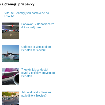
Nejčtenější příspěvky
Víte, že Benátky jsou postavené na
kůlech?
Parkování v Benátkách za
4 € na celý den
Udělejte si výlet lodí do
Benátek se slevou!
7 kroků, jak se dostat
levně z letiště v Trevisu do
Benátek
Jak se dostat z Benátek
na letiště v Trevisu?