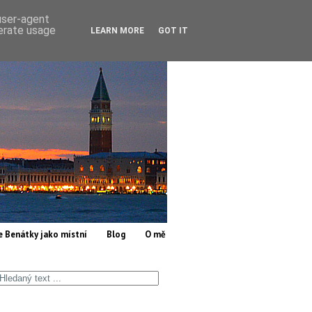
 user-agent
nerate usage
LEARN MORE
GOT IT
e Benátky jako místní
Blog
O mě