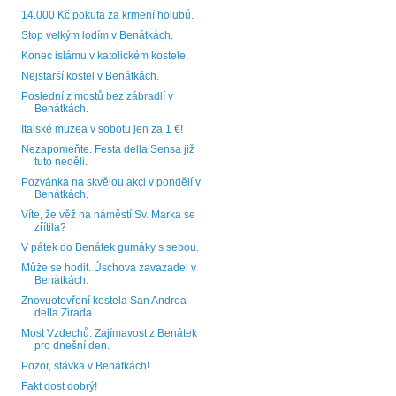
14.000 Kč pokuta za krmení holubů.
Stop velkým lodím v Benátkách.
Konec islámu v katolickém kostele.
Nejstarší kostel v Benátkách.
Poslední z mostů bez zábradlí v
Benátkách.
Italské muzea v sobotu jen za 1 €!
Nezapomeňte. Festa della Sensa již
tuto neděli.
Pozvánka na skvělou akci v pondělí v
Benátkách.
Víte, že věž na náměstí Sv. Marka se
zřítila?
V pátek do Benátek gumáky s sebou.
Může se hodit. Úschova zavazadel v
Benátkách.
Znovuotevření kostela San Andrea
della Zirada.
Most Vzdechů. Zajímavost z Benátek
pro dnešní den.
Pozor, stávka v Benátkách!
Fakt dost dobrý!