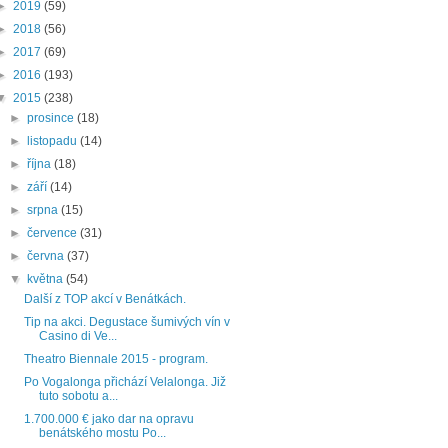
►
2019
(59)
►
2018
(56)
►
2017
(69)
►
2016
(193)
▼
2015
(238)
►
prosince
(18)
►
listopadu
(14)
►
října
(18)
►
září
(14)
►
srpna
(15)
►
července
(31)
►
června
(37)
▼
května
(54)
Další z TOP akcí v Benátkách.
Tip na akci. Degustace šumivých vín v
Casino di Ve...
Theatro Biennale 2015 - program.
Po Vogalonga přichází Velalonga. Již
tuto sobotu a...
1.700.000 € jako dar na opravu
benátského mostu Po...