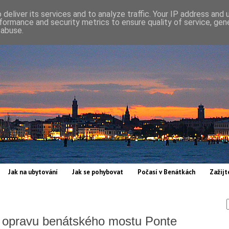
deliver its services and to analyze traffic. Your IP address and
formance and security metrics to ensure quality of service, ge
 abuse.
Jak na ubytování
Jak se pohybovat
Počasí v Benátkách
Zažijt
a opravu benátského mostu Ponte