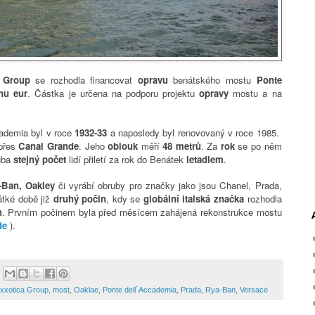
a Group
se rozhodla financovat
opravu
benátského mostu
Ponte
nu eur
. Částka je určena na podporu projektu
opravy
mostu a na
cademia byl
v roce
1932-33
a naposledy byl renovovaný v roce 1985.
přes
Canal Grande
. Jeho
oblouk
měří
48 metrů
.
Za
rok
se po něm
uba
stejný počet
lidí přiletí za rok do Benátek
letadlem
.
Ban, Oakley
či vyrábí obruby pro značky jako jsou Chanel, Prada,
átké době již
druhý počin
, kdy se
globální italská značka
rozhodla
h
. Prvním počinem byla před měsícem zahájená rekonstrukce mostu
de
).
xxotica Group
,
most
,
Oaklae
,
Ponte dell´Accademia
,
Prada
,
Rya-Ban
,
Versace