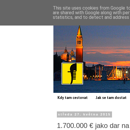
This site uses cookies from Google to 
are shared with Google along with per
statistics, and to detect and address
Kdy tam cestovat
Jak se tam dostat
středa 27. května 2015
1.700.000 € jako dar n