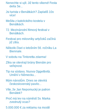
Nenechte si ujít. Již tento víkend! Festa
della Se...
Jsi turista v Benátkách? Zaplatíš 10x
více!
Mešita z katolického kostela v
Benátkách.
72. Mezinárodní filmový festival v
Benátkách.
Festival pro milovníky artyčoků začíná
již zítra.
Několik čísel o letošním 56. ročníku La
Biennale.
V sobotu na Tintoretta zdarma!
Zítra se otevírají brány Bienále pro
veřejnost.
Tip na výstavu. Nuova Oggettività.
Umění v Německu...
Mým národům. Dnes se otevírá
československý pavilo...
Víte, že Jan Nepomucký je patron
Benátek?
Proč má lev na náměstí Sv. Marka
zvednutý ocas?
5.000.000 € za reklamu na mostě