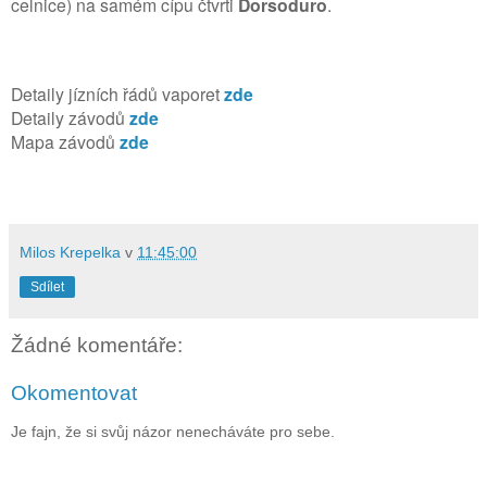
celnice) na samém cípu čtvrti
Dorsoduro
.
Detaily jízních řádů vaporet
zde
Detaily závodů
zde
Mapa závodů
zde
Milos Krepelka
v
11:45:00
Sdílet
Žádné komentáře:
Okomentovat
Je fajn, že si svůj názor nenecháváte pro sebe.