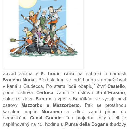
Závod začíná v
9. hodin ráno
na nábřeží u náměstí
Svatého Marka
. Před startem se lodě budou shromažďovat
v kanálu Giudecca. Po startu lodě obeplují čtvrť
Castello
,
podel ostrova
Certosa
zamíří k ostrovu
Sant´Erasmo
,
obkrouží zleva
Burano
a zpět k Benátkám se vydají mezi
ostrovy
Mazzorbo a Mazzorbetto
. Pak se protáhnou
kanálem napříč
Muranem
a odtud zamíří přímo do
benátského
Canal Grande
. Ten projedou celý a cíl je
naplánovaný na 15. hodinu u
Punta della Dogana
(budovy