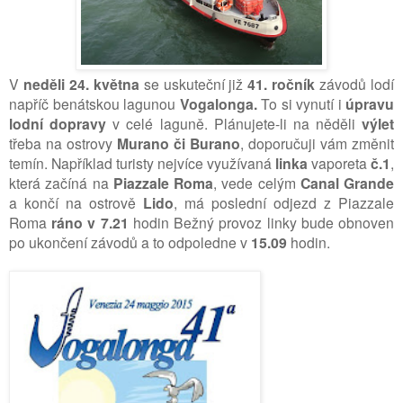
V
neděli 24. května
se uskuteční již
41. ročník
závodů lodí
napříč benátskou lagunou
Vogalonga.
To si vynutí i
úpravu
lodní dopravy
v celé laguně. Plánujete-li na něděli
výlet
třeba na ostrovy
Murano či Burano
, doporučuji vám změnit
temín. Například turisty nejvíce využívaná
linka
vaporeta
č.1
,
která začíná na
Piazzale Roma
, vede celým
Canal Grande
a končí na ostrově
Lido
, má poslední odjezd z Piazzale
Roma
ráno v 7.21
hodin Bežný provoz linky bude obnoven
po ukončení závodů a to odpoledne v
15.09
hodin.