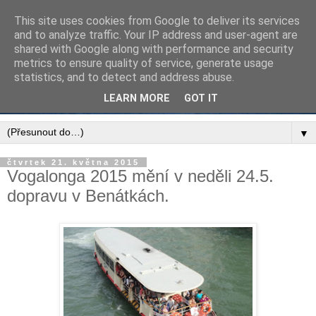
This site uses cookies from Google to deliver its services
and to analyze traffic. Your IP address and user-agent are
shared with Google along with performance and security
metrics to ensure quality of service, generate usage
statistics, and to detect and address abuse.
LEARN MORE
GOT IT
▼
čtvrtek 21. května 2015
Vogalonga 2015 mění v neděli 24.5.
dopravu v Benátkách.