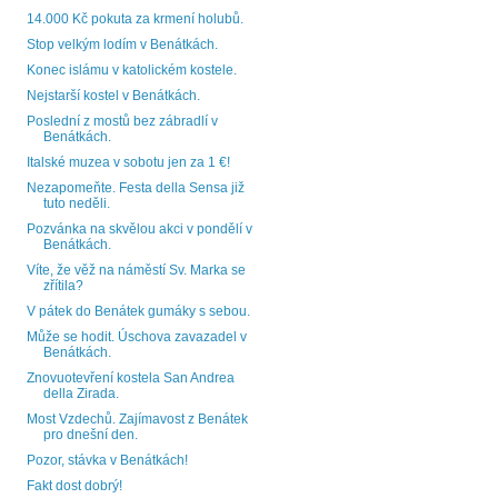
14.000 Kč pokuta za krmení holubů.
Stop velkým lodím v Benátkách.
Konec islámu v katolickém kostele.
Nejstarší kostel v Benátkách.
Poslední z mostů bez zábradlí v
Benátkách.
Italské muzea v sobotu jen za 1 €!
Nezapomeňte. Festa della Sensa již
tuto neděli.
Pozvánka na skvělou akci v pondělí v
Benátkách.
Víte, že věž na náměstí Sv. Marka se
zřítila?
V pátek do Benátek gumáky s sebou.
Může se hodit. Úschova zavazadel v
Benátkách.
Znovuotevření kostela San Andrea
della Zirada.
Most Vzdechů. Zajímavost z Benátek
pro dnešní den.
Pozor, stávka v Benátkách!
Fakt dost dobrý!