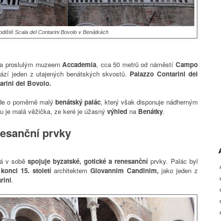
hodiště Scala del Contarini Bovolo v Benátkách
a proslulým muzeem
Accademia
, cca 50 metrů od náměstí
Campo
ází jeden z utajených benátských skvostů.
Palazzo Contarini del
arini del Bovolo.
de o poměrně malý
benátský palác
, který však disponuje nádherným
ku je malá věžička, ze keré je úžasný
výhled
na
Benátky
.
nesanční prvky
rá v sobě
spojuje
byzatské, gotické a
renesanční
prvky.
Palác byl
a
konci 15. století
architektem
Giovannim Candinim,
jako jeden z
rini
.