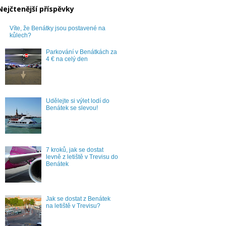
Nejčtenější příspěvky
Víte, že Benátky jsou postavené na
kůlech?
Parkování v Benátkách za
4 € na celý den
Udělejte si výlet lodí do
Benátek se slevou!
7 kroků, jak se dostat
levně z letiště v Trevisu do
Benátek
Jak se dostat z Benátek
na letiště v Trevisu?