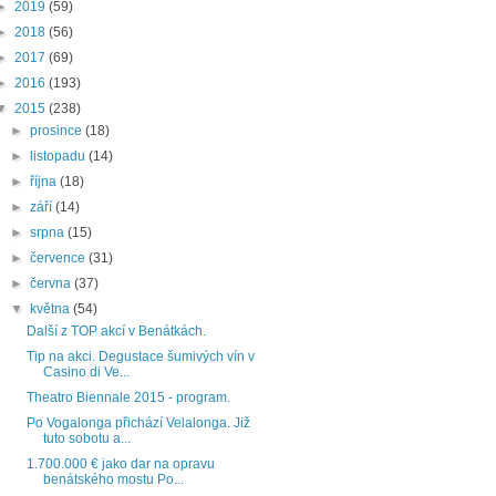
►
2019
(59)
►
2018
(56)
►
2017
(69)
►
2016
(193)
▼
2015
(238)
►
prosince
(18)
►
listopadu
(14)
►
října
(18)
►
září
(14)
►
srpna
(15)
►
července
(31)
►
června
(37)
▼
května
(54)
Další z TOP akcí v Benátkách.
Tip na akci. Degustace šumivých vín v
Casino di Ve...
Theatro Biennale 2015 - program.
Po Vogalonga přichází Velalonga. Již
tuto sobotu a...
1.700.000 € jako dar na opravu
benátského mostu Po...