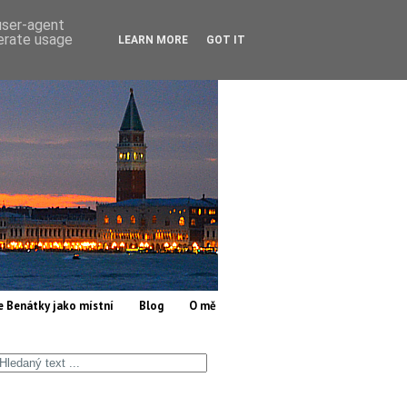
 user-agent
nerate usage
LEARN MORE
GOT IT
e Benátky jako místní
Blog
O mě