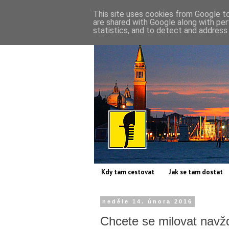
This site uses cookies from Google to 
are shared with Google along with per
statistics, and to detect and address
Kdy tam cestovat
Jak se tam dostat
neděle 14. února 2016
Chcete se milovat navž