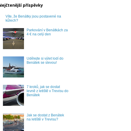
Nejčtenější příspěvky
Víte, že Benátky jsou postavené na
kůlech?
Parkování v Benátkách za
4 € na celý den
Udělejte si výlet lodí do
Benátek se slevou!
7 kroků, jak se dostat
levně z letiště v Trevisu do
Benátek
Jak se dostat z Benátek
na letiště v Trevisu?