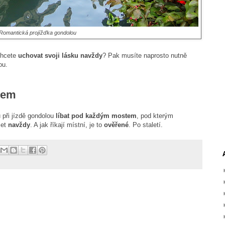
Romantická projížďka gondolou
Chcete
uchovat svoji lásku navždy
? Pak musíte naprosto nutně
ou.
tem
 při jízdě gondolou
líbat pod každým mostem
, pod kterým
žet
navždy
. A jak říkají místní, je to
ověřené
. Po staletí.