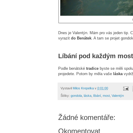
Dnes je Valentýn. Mám pro vás jeden tip. 
vyrazit
do Benátek
. A tam se projet gondol
Líbání pod každým mos
Podle benátské
tradice
byste se měli spolu
projedete. Potom by měla vaše
láska
vydr
Vystavil
Milos Krepelka
v
0:01:00
Štítky:
gondola
,
láska
,
líbání
,
most
,
Valentýn
Žádné komentáře:
Okomentovat