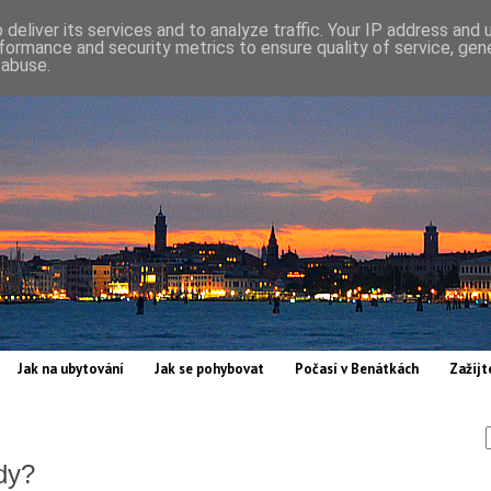
deliver its services and to analyze traffic. Your IP address and
formance and security metrics to ensure quality of service, ge
 abuse.
Jak na ubytování
Jak se pohybovat
Počasí v Benátkách
Zažijt
dy?