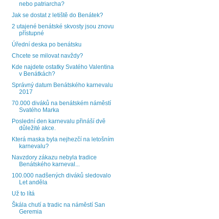
nebo patriarcha?
Jak se dostat z letiště do Benátek?
2 utajené benátské skvosty jsou znovu
přístupné
Úřední deska po benátsku
Chcete se milovat navždy?
Kde najdete ostatky Svatého Valentina
v Benátkách?
Správný datum Benátského karnevalu
2017
70.000 diváků na benátském náměstí
Svatého Marka
Poslední den karnevalu přináší dvě
důležité akce.
Která maska byla nejhezčí na letošním
karnevalu?
Navzdory zákazu nebyla tradice
Benátského karneval...
100.000 nadšených diváků sledovalo
Let anděla
Už to lítá
Škála chutí a tradic na náměstí San
Geremia