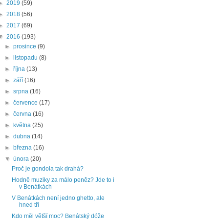
►
2019
(59)
►
2018
(56)
►
2017
(69)
▼
2016
(193)
►
prosince
(9)
►
listopadu
(8)
►
října
(13)
►
září
(16)
►
srpna
(16)
►
července
(17)
►
června
(16)
►
května
(25)
►
dubna
(14)
►
března
(16)
▼
února
(20)
Proč je gondola tak drahá?
Hodně muziky za málo peněz? Jde to i
v Benátkách
V Benátkách není jedno ghetto, ale
hned tři
Kdo měl větší moc? Benátský dóže