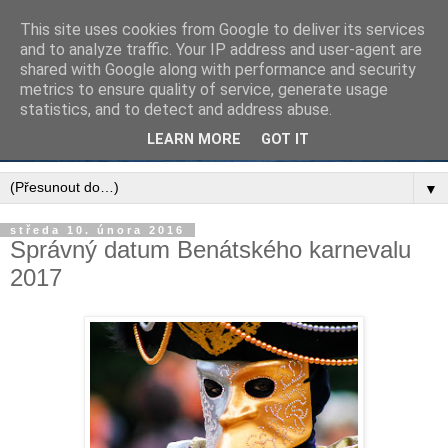
This site uses cookies from Google to deliver its services
and to analyze traffic. Your IP address and user-agent are
shared with Google along with performance and security
metrics to ensure quality of service, generate usage
statistics, and to detect and address abuse.
LEARN MORE
GOT IT
▼
středa 10. února 2016
Správný datum Benátského karnevalu
2017