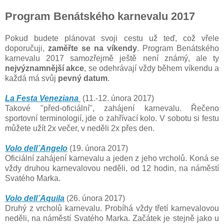
Program Benátského karnevalu 2017
Pokud budete plánovat svoji cestu už teď, což vřele
doporučuji,
zaměřte se na víkendy
. Program Benátského
karnevalu 2017 samozřejmě ještě není známý, ale ty
nejvýznamnější akce
, se odehrávají vždy během víkendu a
každá má svůj
pevný datum
.
La Festa Veneziana
(11.-12. února 2017)
Takové "před-oficiální", zahájení karnevalu. Řečeno
sportovní terminologií, jde o zahřívací kolo. V sobotu si festu
můžete užít 2x večer, v neděli 2x přes den.
Volo dell´Angelo
(19. února 2017)
Oficiální zahájení karnevalu a jeden z jeho vrcholů. Koná se
vždy druhou karnevalovou neděli, od 12 hodin, na náměstí
Svatého Marka.
Volo dell´Aquila
(26. února 2017)
Druhý z vrcholů karnevalu. Probíhá vždy třetí karnevalovou
neděli, na náměstí Svatého Marka. Začátek je stejně jako u