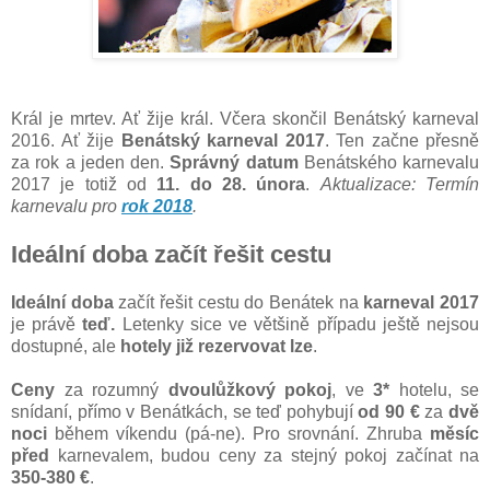
Král je mrtev. Ať žije král. Včera skončil Benátský karneval
2016. Ať žije
Benátský karneval 2017
. Ten začne přesně
za rok a jeden den.
Správný datum
Benátského karnevalu
2017 je totiž od
11. do 28. února
.
Aktualizace: Termín
karnevalu pro
rok 2018
.
Ideální doba začít řešit cestu
Ideální doba
začít řešit cestu do Benátek na
karneval 2017
je právě
teď.
Letenky sice ve většině případu ještě nejsou
dostupné, ale
hotely již rezervovat lze
.
Ceny
za rozumný
dvoulůžkový pokoj
, ve
3*
hotelu, se
snídaní, přímo v Benátkách, se teď pohybují
od 90 €
za
dvě
noci
během víkendu (pá-ne). Pro srovnání. Zhruba
měsíc
před
karnevalem, budou ceny za stejný pokoj začínat na
350-380 €
.