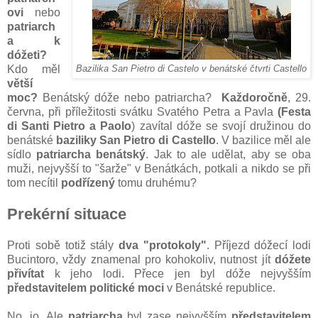
ovi
nebo
patriarch
a k
dóžeti?
Kdo měl
Bazilika San Pietro di Castelo v benátské čtvrti Castello
větší
moc?
Benátský dóže nebo patriarcha?
Každoročně
, 29.
června, při příležitosti svátku Svatého Petra a Pavla
(Festa
di Santi Pietro a Paolo
) zavítal dóže se svojí družinou do
benátské
baziliky San Pietro di Castello
. V bazilice měl ale
sídlo
patriarcha benátský
. Jak to ale udělat, aby se oba
muži, nejvyšší to "šarže" v Benátkách, potkali a nikdo se při
tom necítil
podřízený
tomu druhému?
Prekérní situace
Proti sobě totiž stály
dva "protokoly"
. Příjezd dóžecí lodi
Bucintoro, vždy znamenal pro kohokoliv, nutnost jít
dóžete
přivítat
k jeho lodi. Přece jen byl dóže nejvyšším
představitelem politické
moci
v Benátské republice.
No, jo. Ale
patriarcha
byl zase nejvyšším
představitelem