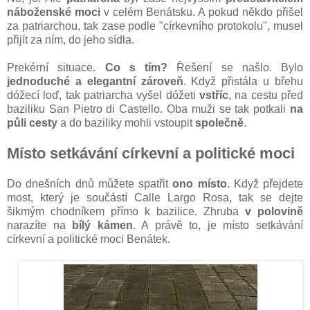
náboženské moci
v celém Benátsku. A pokud někdo přišel
za patriarchou, tak zase podle "církevního protokolu", musel
přijít za ním, do jeho sídla.
Prekérní situace.
Co s tím?
Řešení se našlo. Bylo
jednoduché a elegantní zároveň
. Když přistála u břehu
dóžecí loď, tak patriarcha vyšel dóžeti
vstříc
, na cestu před
baziliku San Pietro di Castello. Oba muži se tak potkali
na
půli cesty
a do baziliky mohli vstoupit
společně
.
Místo setkávání církevní a politické moci
Do dnešních dnů můžete spatřit
ono místo
. Když přejdete
most, který je součástí Calle Largo Rosa, tak se dejte
šikmým chodníkem přímo k bazilice. Zhruba
v polovině
narazíte na
bílý kámen
. A právě to, je místo setkávání
církevní a politické moci Benátek.