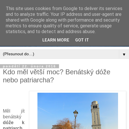
This site uses cookies from Google to deliver its services
and to analyze traffic. Your IP address and user-agent are
shared with Google along with performance and security
metrics to ensure quality of service, generate usage
statistics, and to detect and address abuse.
LEARN MORE
GOT IT
▼
pondělí 22. února 2016
Kdo měl větší moc? Benátský dóže
nebo patriarcha?
Měl jít
benátský
dóže k
patriarch