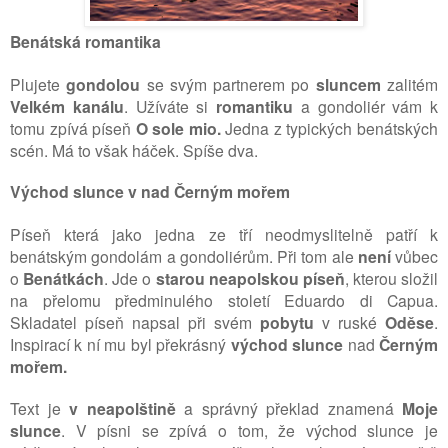
Benátská romantika
Plujete
gondolou
se svým partnerem po
sluncem
zalitém
Velkém kanálu
. Užíváte si
romantiku
a gondoliér vám k
tomu zpívá píseň
O sole mio.
Jedna z typických benátských
scén. Má to však háček. Spíše dva.
Východ slunce v nad Černým mořem
Píseň která jako jedna ze tří neodmyslitelně patří k
benátským gondolám a gondoliérům. Při tom ale
není
vůbec
o
Benátkách
. Jde o
starou neapolskou píseň
, kterou složil
na přelomu předminulého století Eduardo di Capua.
Skladatel píseň napsal při svém
pobytu
v ruské
Oděse
.
Inspirací k ní mu byl překrásný
východ slunce
nad
Černým
mořem.
Text je
v neapolštině
a správný překlad znamená
Moje
slunce
. V písni se zpívá o tom, že východ slunce je