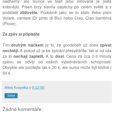
nádherný, ale slunce ve tváři jeho milované je ještě
krásnější. Píseň brzy slavila úspěchy po celém světě a v
podstatě
zlidověla
. Podobně jako se to stalo třeba písni
Volare, cantare (Di pinto di Blu) nebo Ciao, Ciao bambina
(
Piove).
Za zpěv si připlatíte
Tím
druhým háčkem
je to, že gondoliéři už dnes
zpívat
nechtějí.
A pokud už je ke zpívání přesvědčíte, tak si od vás
za to
nechají zaplatit.
A to
dost
. Cena za cca 2-3 minuty
zpěvu se odvíjí od vašich vyjednávacích schopností.
Obvykle ale počítejte tak s 20 €, ale suma může být klidně i
50 €.
Milos Krepelka
v
0:12:00
Sdílet
Žádné komentáře: