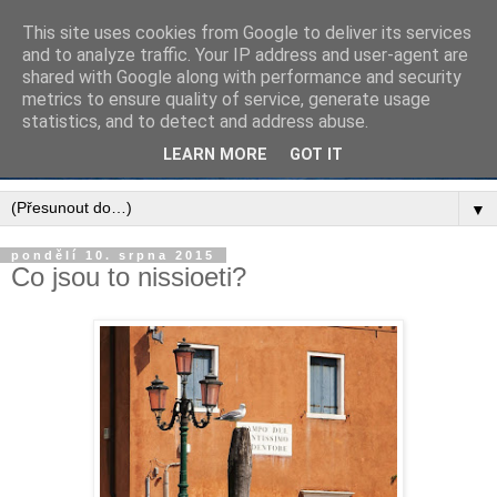
This site uses cookies from Google to deliver its services
and to analyze traffic. Your IP address and user-agent are
shared with Google along with performance and security
metrics to ensure quality of service, generate usage
statistics, and to detect and address abuse.
LEARN MORE
GOT IT
▼
pondělí 10. srpna 2015
Co jsou to nissioeti?