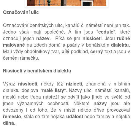
Označování ulic
Označování benátských ulic, kanálů či náměstí není jen tak.
Jedno však mají společné. A tím jsou "
cedule
", které
označují jejich
název
. Říká se jim
nissioeti
. Jsou
ručně
malované
na zdech domů a psány v benátském
dialektu
.
Mají vždy obdélníkový tvar,
bílý
podklad,
černý
text a jsou v
černém rámečku.
Nissioeti v benátském dialektu
Výraz
nissioeti
, někdy též
nizioeti
, znamená v místním
dialektu doslova "
malé
listy
". Názvy ulic, náměstí, kanálů,
mostů nebo třeba nábřeží se odvíjí jako jinde ve světě od
jmen významných osobností. Některé
názvy
jsou ale
odvozeny i od toho, že v místě někdo dříve provozoval
řemeslo
, stala se tam nějaká
událost
nebo tam byla nějaká
dílna
.