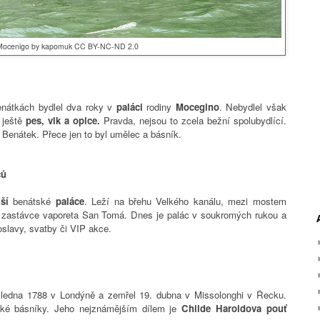
Mocenigo by kapomuk CC BY-NC-ND 2.0
nátkách bydlel dva roky v
paláci
rodiny
Mocegino
. Nebydlel však
 ještě
pes, vlk a opice.
Pravda, nejsou to zcela bežní spolubydlící.
Benátek. Přece jen to byl umělec a básník.
ců
ší
benátské
paláce
. Leží na břehu Velkého kanálu, mezi mostem
i zastávce vaporeta San Tomá. Dnes je palác v soukromých rukou a
slavy, svatby či VIP akce.
 ledna 1788 v Londýně a zemřel 19. dubna v Missolonghi v Řecku.
tické básníky. Jeho nejznámějším dílem je
Childe Haroldova pouť