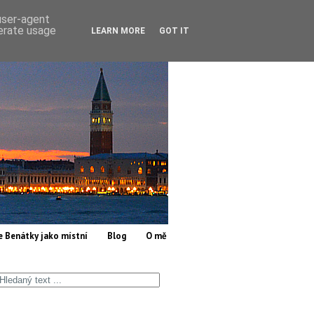
 user-agent
nerate usage
LEARN MORE
GOT IT
e Benátky jako místní
Blog
O mě