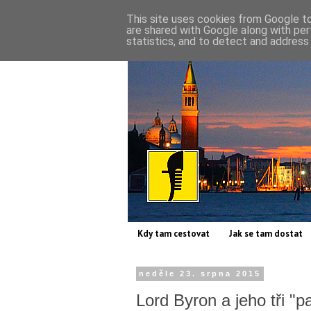
This site uses cookies from Google to 
are shared with Google along with per
statistics, and to detect and address
Kdy tam cestovat
Jak se tam dostat
neděle 23. srpna 2015
Lord Byron a jeho tři "pa