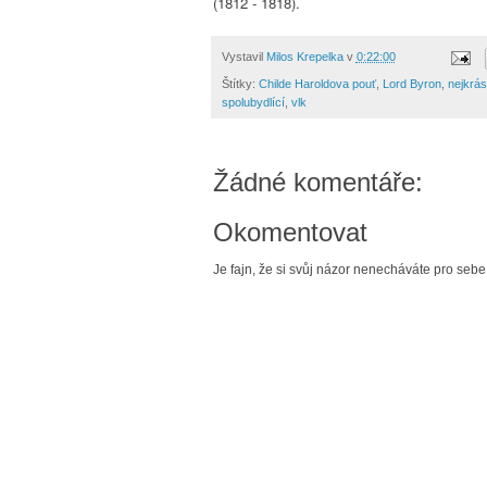
(1812 - 1818).
Vystavil
Milos Krepelka
v
0:22:00
Štítky:
Childe Haroldova pouť
,
Lord Byron
,
nejkrás
spolubydlící
,
vlk
Žádné komentáře:
Okomentovat
Je fajn, že si svůj názor nenecháváte pro sebe