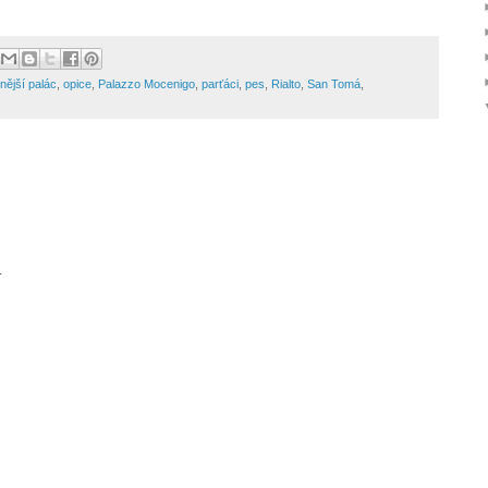
nější palác
,
opice
,
Palazzo Mocenigo
,
parťáci
,
pes
,
Rialto
,
San Tomá
,
.