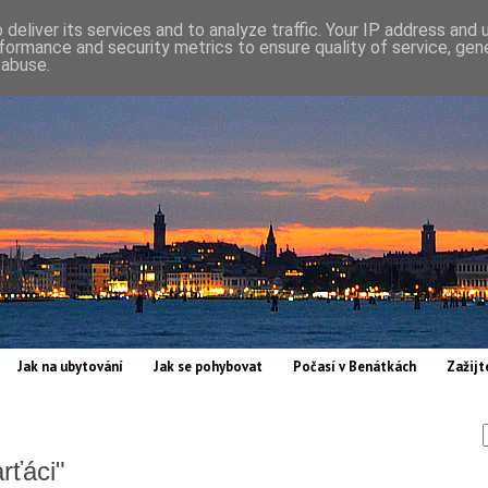
deliver its services and to analyze traffic. Your IP address and
formance and security metrics to ensure quality of service, ge
 abuse.
Jak na ubytování
Jak se pohybovat
Počasí v Benátkách
Zažijt
rťáci"