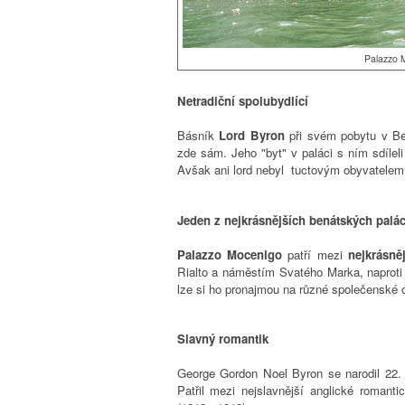
Palazzo 
Netradiční spolubydlící
Básník
Lord Byron
při svém pobytu v Be
zde sám. Jeho "byt" v paláci s ním sdíleli
Avšak ani lord nebyl tuctovým obyvatelem 
Jeden z nejkrásnějších benátských palá
Palazzo Mocenigo
patří mezi
nejkrásněj
Rialto a náměstím Svatého Marka, naprot
lze si ho pronajmou na různé společenské o
Slavný romantik
George Gordon Noel Byron se narodil 22.
Patřil mezi nejslavnější anglické roman