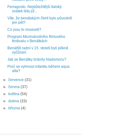
Ferragosto. Nejdůležitější italský
svátek léta již...
Víte, že benátských čtvrtí bylo původně
jen pět?
Co jsou to nissioeti?
Program Mezinárodního filmového
festivalu v Benátkách
Benátští radní v 15. století byli pěkně
vyčůraní
Jak se Benátky bránily hladomoru?
Proč se vyhnout infarktu během aqua
alta?
►
července
(31)
►
června
(37)
►
května
(54)
►
dubna
(33)
►
března
(4)