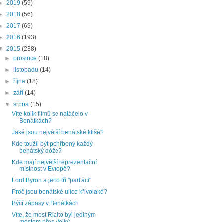
►
2019
(59)
►
2018
(56)
►
2017
(69)
►
2016
(193)
▼
2015
(238)
►
prosince
(18)
►
listopadu
(14)
►
října
(18)
►
září
(14)
▼
srpna
(15)
Víte kolik filmů se natáčelo v
Benátkách?
Jaké jsou největší benátské klišé?
Kde toužil být pohřbený každý
benátský dóže?
Kde mají největší reprezentační
místnost v Evropě?
Lord Byron a jeho tři "parťáci"
Proč jsou benátské ulice křivolaké?
Býčí zápasy v Benátkách
Víte, že most Rialto byl jediným
mostem přes Velký...