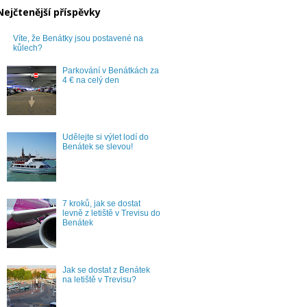
Nejčtenější příspěvky
Víte, že Benátky jsou postavené na
kůlech?
Parkování v Benátkách za
4 € na celý den
Udělejte si výlet lodí do
Benátek se slevou!
7 kroků, jak se dostat
levně z letiště v Trevisu do
Benátek
Jak se dostat z Benátek
na letiště v Trevisu?