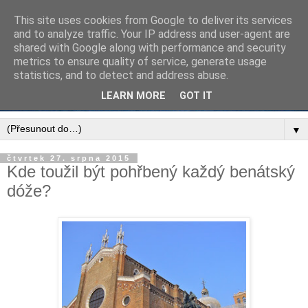
This site uses cookies from Google to deliver its services
and to analyze traffic. Your IP address and user-agent are
shared with Google along with performance and security
metrics to ensure quality of service, generate usage
statistics, and to detect and address abuse.
LEARN MORE
GOT IT
▼
čtvrtek 27. srpna 2015
Kde toužil být pohřbený každý benátský
dóže?