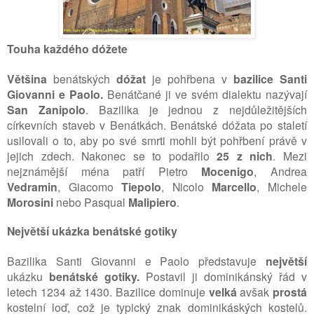
Touha každého dóžete
Většina
benátských
dóžat
je pohřbena v
bazilice Santi
Giovanni e Paolo.
Benátčané ji ve svém dialektu nazývají
San Zanipolo
. Bazilika je jednou z nejdůležitějších
církevních staveb v Benátkách. Benátské dóžata po staletí
usilovali o to, aby po své smrti mohli být pohřbení právě v
jejich zdech. Nakonec se to podařilo
25 z nich
. Mezi
nejznámější ména patří Pietro
Mocenigo
, Andrea
Vedramin
, Giacomo
Tiepolo
, Nicolo
Marcello
, Michele
Morosini
nebo Pasqual
Malipiero
.
Největší ukázka benátské gotiky
Bazilika Santi Giovanni e Paolo představuje
největší
ukázku
benátské gotiky.
Postavil ji dominikánský řád v
letech
1234 až 1430. Bazilice dominuje
velká
avšak
prostá
kostelní loď, což je typický znak dominikáských kostelů.