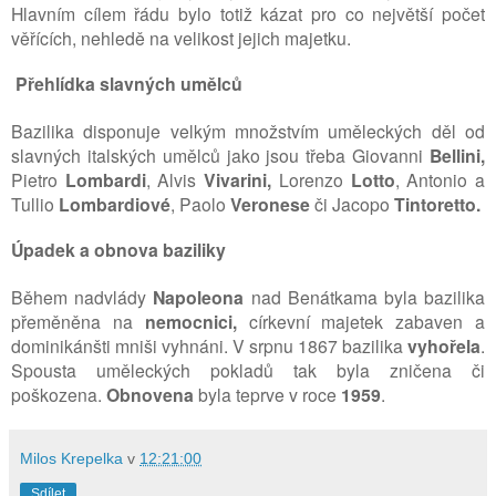
Hlavním cílem řádu bylo totiž kázat pro co největší počet
věřících, nehledě na velikost jejich majetku.
Přehlídka slavných umělců
Bazilika disponuje velkým množstvím uměleckých děl od
slavných italských umělců jako jsou třeba Giovanni
Bellini,
Pietro
Lombardi
, Alvis
Vivarini,
Lorenzo
Lotto
, Antonio a
Tullio
Lombardiové
, Paolo
Veronese
či Jacopo
Tintoretto.
Úpadek a obnova baziliky
Během nadvlády
Napoleona
nad Benátkama byla bazilika
přeměněna na
nemocnici,
církevní majetek zabaven a
dominikánšti mniši vyhnáni. V srpnu 1867 bazilika
vyhořela
.
Spousta uměleckých pokladů tak byla zničena či
poškozena.
Obnovena
byla teprve v roce
1959
.
Milos Krepelka
v
12:21:00
Sdílet