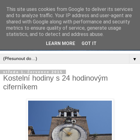
This site uses cookies from Google to deliver its services
and to analyze traffic. Your IP address and user-agent are
shared with Google along with performance and security
metrics to ensure quality of service, generate usage
statistics, and to detect and address abuse.
LEARN MORE
GOT IT
▼
středa 1. července 2015
Kostelní hodiny s 24 hodinovým
ciferníkem