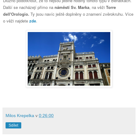
Dlužno podotknout, že to nejsou jediné hodiny tohoto typu v Benátkách.
Další se nacházejí přímo na
náměstí Sv. Marka
, na věži
Torre
dell'Orologio.
Ty jsou navíc ještě doplněny o znamení zvěrokruhu.
Více
o věži najdete
zde
.
Milos Krepelka
v
0:26:00
Sdílet