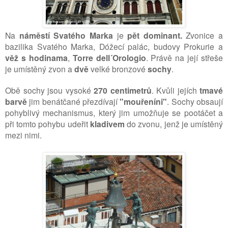
Na
náměstí Svatého Marka
je
pět dominant.
Zvonice a
bazilika
Svatého Marka,
Dóžecí palác, budovy Prokurie a
věž s hodinama
,
Torre dell´Orologio
. Právě na její střeše
je umístěný zvon a
dvě
velké bronzové
sochy
.
Obě sochy jsou vysoké
270 centimetrů
. Kvůli jejích
tmavé
barvě
jim benátčané přezdívají
"mouřeníni"
. Sochy obsaují
pohyblivý mechanismus, který jim umožňuje se pootáčet a
při tomto pohybu udeřit
kladivem
do zvonu, jenž je umístěný
mezi nimi.