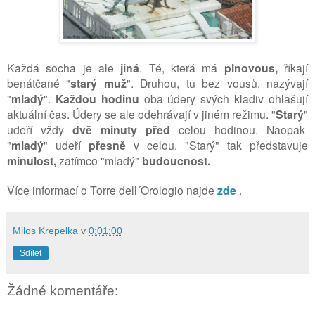
Každá socha je ale
jiná
. Té, která má
plnovous,
říkají
benátčané
"
starý muž
". Druhou, tu bez vousů, nazývají
"
mladý
".
Každou hodinu
oba údery svých kladiv ohlašují
aktuální čas. Údery se ale odehrávají v jiném režimu. "
Starý
"
udeří vždy
dvě minuty před
celou hodinou. Naopak
"
mladý
" udeří
přesně
v celou. "S
tarý" tak představuje
minulost,
zatímco "mladý"
budoucnost.
Více informací o Torre dell´Orologio najde
zde
.
Milos Krepelka
v
0:01:00
Sdílet
Žádné komentáře: