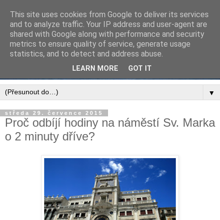
This site uses cookies from Google to deliver its services
and to analyze traffic. Your IP address and user-agent are
shared with Google along with performance and security
metrics to ensure quality of service, generate usage
statistics, and to detect and address abuse.
LEARN MORE
GOT IT
▼
středa 29. července 2015
Proč odbíjí hodiny na náměstí Sv. Marka
o 2 minuty dříve?