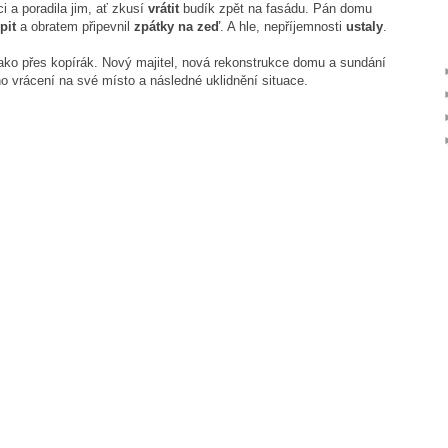
ci a poradila jim, ať zkusí
vrátit
budík zpět na fasádu. Pán domu
pit
a obratem připevnil
zpátky na zeď
. A hle, nepříjemnosti
ustaly
.
ako přes kopírák. Nový majitel, nová rekonstrukce domu a sundání
ho vrácení na své místo a následné uklidnění situace.