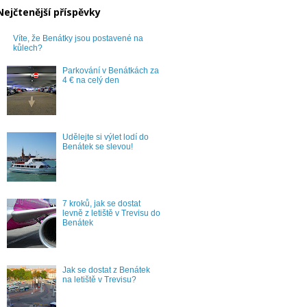
Nejčtenější příspěvky
Víte, že Benátky jsou postavené na
kůlech?
Parkování v Benátkách za
4 € na celý den
Udělejte si výlet lodí do
Benátek se slevou!
7 kroků, jak se dostat
levně z letiště v Trevisu do
Benátek
Jak se dostat z Benátek
na letiště v Trevisu?