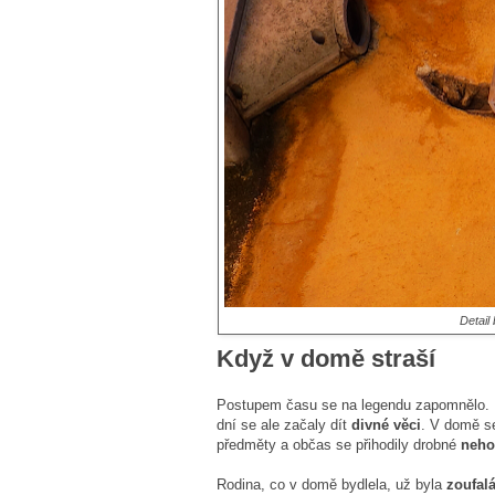
Detail
Když v domě straší
Postupem času se na legendu zapomnělo. N
dní se ale začaly dít
divné věci
. V domě s
předměty a občas se přihodily drobné
neho
Rodina, co v domě bydlela, už byla
zoufal