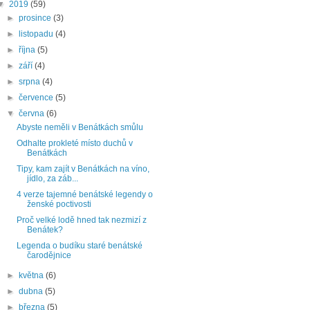
▼
2019
(59)
►
prosince
(3)
►
listopadu
(4)
►
října
(5)
►
září
(4)
►
srpna
(4)
►
července
(5)
▼
června
(6)
Abyste neměli v Benátkách smůlu
Odhalte prokleté místo duchů v
Benátkách
Tipy, kam zajít v Benátkách na víno,
jídlo, za záb...
4 verze tajemné benátské legendy o
ženské poctivosti
Proč velké lodě hned tak nezmizí z
Benátek?
Legenda o budíku staré benátské
čarodějnice
►
května
(6)
►
dubna
(5)
►
března
(5)