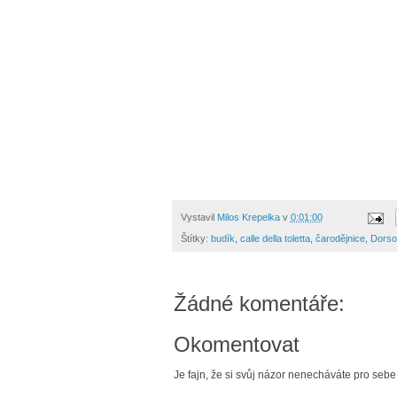
Vystavil
Milos Krepelka
v
0:01:00
Štítky:
budík
,
calle della toletta
,
čarodějnice
,
Dorso
Žádné komentáře:
Okomentovat
Je fajn, že si svůj názor nenecháváte pro sebe