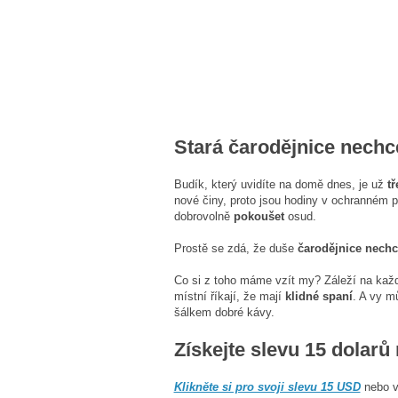
Stará čarodějnice nechc
Budík, který uvidíte na domě dnes, je už
tř
nové činy, proto jsou hodiny v ochranném pl
dobrovolně
pokoušet
osud.
Prostě se zdá, že duše
čarodějnice nechc
Co si z toho máme vzít my? Záleží na každ
místní říkají, že mají
klidné spaní
. A vy m
šálkem dobré kávy.
Získejte slevu 15 dolarů
Klikněte si pro svoji slevu 15 USD
nebo vy