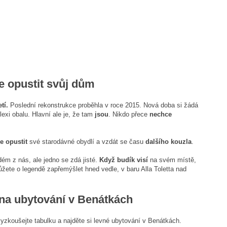
e opustit svůj dům
etí.
Poslední rekonstrukce proběhla v roce 2015. Nová doba si žádá
exi obalu. Hlavní ale je, že tam
jsou
. Nikdo přece
nechce
e opustit
své starodávné obydlí a vzdát se času
dalšího kouzla
.
ém z nás, ale jedno se zdá jisté.
Když budík visí
na svém místě,
ůžete o legendě zapřemýšlet hned vedle, v baru Alla Toletta nad
 na ubytování v Benátkách
zkoušejte tabulku a najděte si levné ubytování v Benátkách.