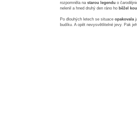
rozpomněla na
starou legendu
o čarodějni
nelenil a hned druhý den ráno ho
běžel kou
Po dlouhých letech se situace
opakovala
j
budíku. A opět nevysvětlitelné jevy. Pak je