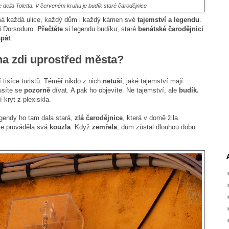
e della Toletta. V červeném kruhu je budík staré čarodějnice
 má každá ulice, každý dům i každý kámen své
tajemství a legendu
.
ti Dorsoduro.
Přečtěte
si legendu budíku, staré
benátské čarodějnici
spát
.
na zdi uprostřed města?
tisíce turistů. Téměř nikdo z nich
netuší
, jaké tajemství mají
usíte se
pozorně
dívat. A pak ho objevíte. Ne tajemství, ale
budík.
 kryt z plexiskla.
gendy ho tam dala stará,
zlá čarodějnice
, která v domě žila.
ce prováděla svá
kouzla
. Když
zemřela
, dům zůstal dlouhou dobu