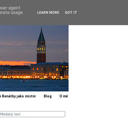
 user-agent
nerate usage
LEARN MORE
GOT IT
e Benátky jako místní
Blog
O mě