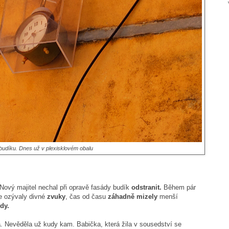
 budíku. Dnes už v plexisklovém obalu
ový majitel nechal při opravě fasády budík
odstranit.
Během pár
e ozývaly divné
zvuky
, čas od času
záhadně mizely
menší
dy.
á
. Nevěděla už kudy kam. Babička, která žila v sousedství se