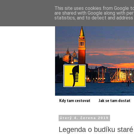
This site uses cookies from Google to 
are shared with Google along with per
statistics, and to detect and address
Kdy tam cestovat
Jak se tam dostat
úterý 4. června 2019
Legenda o budíku staré