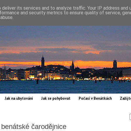
deliver its services and to analyze traffic. Your IP address and
formance and security metrics to ensure quality of service, ge
 abuse.
Jak na ubytování
Jak se pohybovat
Počasí v Benátkách
Zažijt
 benátské čarodějnice