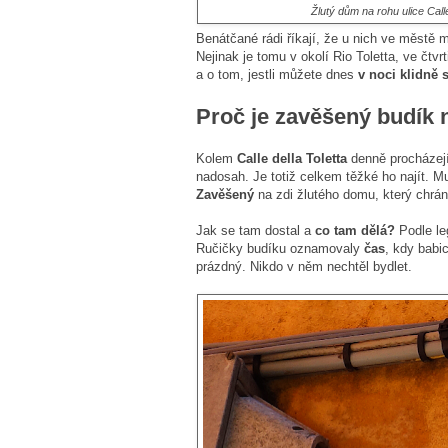
Žlutý dům na rohu ulice Call
Benátčané rádi říkají, že u nich ve městě
Nejinak je tomu v okolí Rio Toletta, ve čtvr
a o tom, jestli můžete dnes
v noci klidně 
Proč je zavěšený budík 
Kolem
Calle della Toletta
denně procházejí 
nadosah. Je totiž celkem těžké ho najít. M
Zavěšený
na zdi žlutého domu, který chrání
Jak se tam dostal a
co tam dělá?
Podle le
Ručičky budíku oznamovaly
čas
, kdy babi
prázdný. Nikdo v něm nechtěl bydlet.