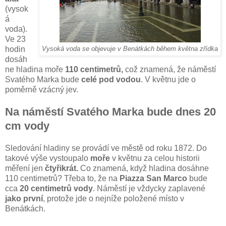
(vysok
á
voda).
Ve 23
hodin
Vysoká voda se objevuje v Benátkách během května zřídka
dosáh
ne hladina moře
110 centimetrů,
což znamená, že náměstí
Svatého Marka bude
celé pod vodou
. V květnu jde o
poměrně vzácný jev.
Na náměstí Svatého Marka bude dnes 20
cm vody
Sledování hladiny se provádí ve městě od roku 1872. Do
takové výše vystoupalo
moře
v květnu za celou historii
měření jen
čtyřikrát.
Co znamená, když hladina dosáhne
110 centimetrů? Třeba to, že na
Piazza San Marco
bude
cca
20 centimetrů vody
. Náměstí je vždycky zaplavené
jako první
, protože jde o nejníže položené místo v
Benátkách.