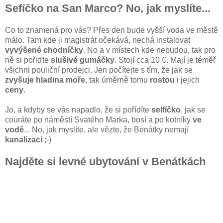
Sefíčko na San Marco? No, jak myslíte...
Co to znamená pro vás? Přes den bude vyšší voda ve městě
málo. Tam kde ji magistrát očekává, nechá instalovat
vyvýšené chodníčky
. No a v místech kde nebudou, tak pro
ně si pořiďte
slušivé gumáčky
. Stojí cca 10 €. Mají je téměř
všichni pouliční prodejci. Jen počítejte s tím, že jak se
zvyšuje hladina moře
, tak úměrně tomu
rostou
i jejich
ceny
.
Jo, a kdyby se vás napadlo, že si pořídíte
selfíčko
, jak se
couráte po náměstí Svatého Marka, bosí a po kotníky
ve
vodě
... No, jak myslíte, ale vězte, že Benátky nemají
kanalizaci
;-)
Najděte si levné ubytování v Benátkách