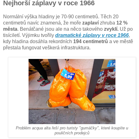
Nejhorší záplavy v roce 1966
Normální výška hladiny je 70-90 centimetrů. Těch 20
centimetrů navíc znamená, že moře
zaplaví
zhruba
12 %
města
. Benátčané jsou ale na něco takového
zvyklí.
Už po
tisíciletí. Výjimku tvořily
dramatické záplavy v roce 1966
,
kdy hladina dosáhla rekordních
194 centimetrů
a ve městě
přestala fungovat veškerá infrastruktura.
Problém acqua alta řeší pro turisty "gumáčky", které koupíte u
pouličních prodejců