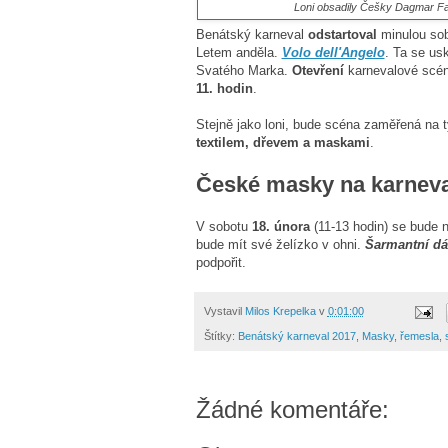
Loni obsadily Češky Dagmar Fa
Benátský karneval
odstartoval
minulou so
Letem anděla.
Volo dell'Angelo
. Ta se us
Svatého Marka.
Otevření
karnevalové scény
11. hodin
.
Stejně jako loni, bude scéna zaměřená na 
textilem, dřevem a maskami
.
České masky na karnev
V sobotu
18. února
(11-13 hodin) se bude 
bude mít své želízko v ohni.
Šarmantní d
podpořit.
Vystavil
Milos Krepelka
v
0:01:00
Štítky:
Benátský karneval 2017
,
Masky
,
řemesla
,
Žádné komentáře: