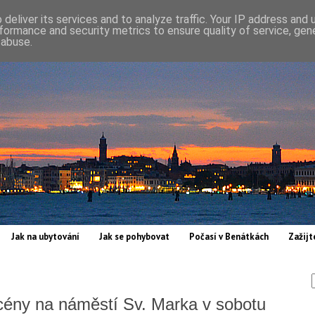
deliver its services and to analyze traffic. Your IP address and
formance and security metrics to ensure quality of service, ge
 abuse.
Jak na ubytování
Jak se pohybovat
Počasí v Benátkách
Zažijt
cény na náměstí Sv. Marka v sobotu