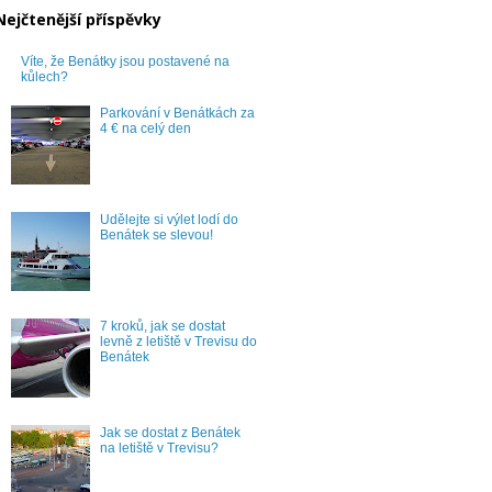
Nejčtenější příspěvky
Víte, že Benátky jsou postavené na
kůlech?
Parkování v Benátkách za
4 € na celý den
Udělejte si výlet lodí do
Benátek se slevou!
7 kroků, jak se dostat
levně z letiště v Trevisu do
Benátek
Jak se dostat z Benátek
na letiště v Trevisu?