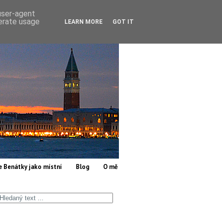
 user-agent
nerate usage
LEARN MORE
GOT IT
e Benátky jako místní
Blog
O mě