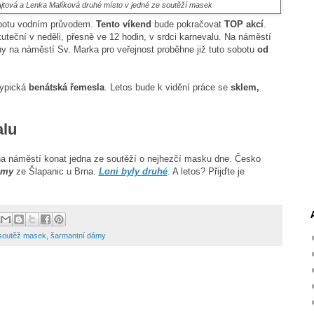
jtová a Lenka Malíková druhé místo v jedné ze soutěží masek
botu vodním průvodem.
Tento víkend
bude pokračovat
TOP akcí
.
kuteční v neděli, přesně ve 12 hodin, v srdci karnevalu. Na náměstí
 na náměstí Sv. Marka pro veřejnost proběhne již tuto sobotu
od
typická
benátská řemesla
. Letos bude k vidění práce se
sklem,
alu
na náměstí konat jedna ze soutěží o nejhezčí masku dne. Česko
ámy
ze Šlapanic u Brna.
Loni byly druhé
. A letos? Přijďte je
soutěž masek
,
šarmantní dámy