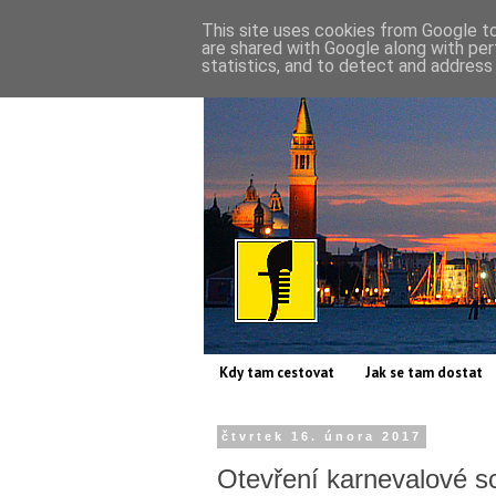
This site uses cookies from Google to 
are shared with Google along with per
statistics, and to detect and address
Kdy tam cestovat
Jak se tam dostat
čtvrtek 16. února 2017
Otevření karnevalové s