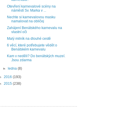
Otevření karnevalové scény na
náměstí Sv. Marka v ...
Nechte si karnevalovou masku
namalovat na obličej
Zahájení Benátského karnevalu na
vlastní oči
Malý milník na dlouhé cestě
6 věcí, které potřebujete vědět o
Benátském karnevalu
Kam v neděli? Do benátských muzeí.
Jsou zdarma
►
ledna
(8)
►
2016
(193)
►
2015
(238)