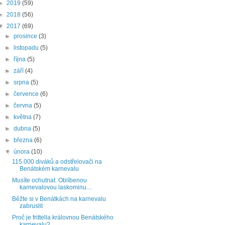
►
2019
(59)
►
2018
(56)
▼
2017
(69)
►
prosince
(3)
►
listopadu
(5)
►
října
(5)
►
září
(4)
►
srpna
(5)
►
července
(6)
►
června
(5)
►
května
(7)
►
dubna
(5)
►
března
(6)
▼
února
(10)
115.000 diváků a odstřelovači na
Benátském karnevalu
Musíte ochutnat. Oblíbenou
karnevalovou laskominu....
Běžte si v Benátkách na karnevalu
zabruslit
Proč je frittella královnou Benátského
karnevalu?