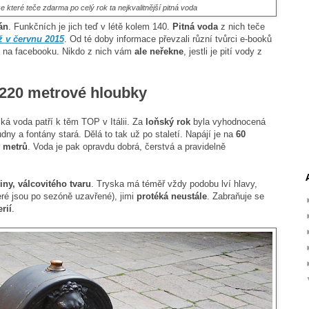
 které teče zdarma po celý rok ta nejkvalitnější pitná voda
án
. Funkčních je jich teď v létě kolem 140.
Pitná voda
z nich teče
ž v červnu 2015
. Od té doby informace převzali různí tvůrci e-booků
y na facebooku. Nikdo z nich vám
ale neřekne
, jestli je pití vody z
 220 metrové hloubky
á voda patří k těm TOP v Itálii. Za
loňský rok
byla vyhodnocená
dny a fontány stará. Dělá to tak už po staletí. Napájí je na
60
 metrů
. Voda je pak opravdu dobrá, čerstvá a pravidelně
tiny, válcovitého tvaru
. Tryska má téměř vždy podobu lví hlavy,
ré jsou po sezóně uzavřené), jimi
protéká neustále
. Zabraňuje se
rií
.