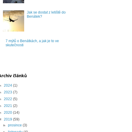
Jak se dostat z letiště do
Benátek?
7 mýtů o Benátkách, a jak je to ve
skutečnosti
Archiv článků
►
2024
(1)
►
2023
(7)
►
2022
(5)
►
2021
(2)
►
2020
(14)
▼
2019
(59)
►
prosince
(3)
►
listopadu
(4)