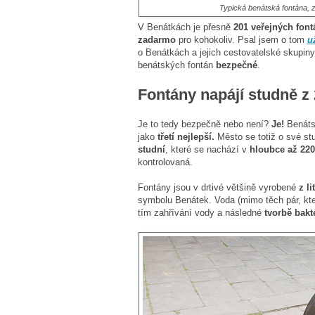
Typická benátská fontána, ze
V Benátkách je přesně
201 veřejných font
zadarmo
pro kohokoliv. Psal jsem o tom
u
o Benátkách a jejich cestovatelské skupin
benátských fontán
bezpečné
.
Fontány napájí studně z
Je to tedy bezpečně nebo není?
Je!
Benátsk
jako
třetí nejlepší.
Město se totiž o své stu
studní
, které se nachází v
hloubce až 220
kontrolovaná.
Fontány jsou v drtivé většině vyrobené
z li
symbolu Benátek. Voda (mimo těch pár, kte
tím zahřívání vody a následné
tvorbě bakte