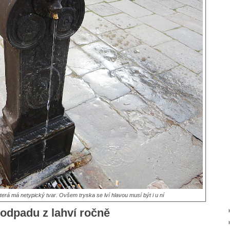
erá má netypický tvar. Ovšem tryska se lví hlavou musí být i u ní
 odpadu z lahví ročně