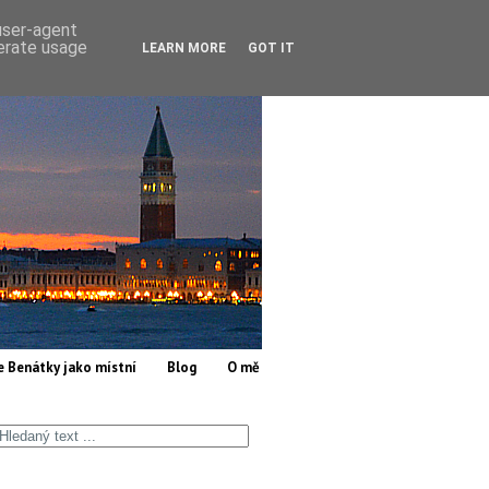
 user-agent
nerate usage
LEARN MORE
GOT IT
e Benátky jako místní
Blog
O mě