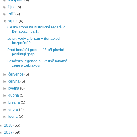
►
října
(5)
►
září
(4)
▼
srpna
(4)
Česká stopa na historické regatě v
Benátkách už 1....
Je pití vody z fontán v Benátkách
bezpečné?
Proč benátští gondoliéři při plavbě
pokřikují "pap...
Benátská legenda o ukrutně lakomé
ženě a žebrákovi
►
července
(5)
►
června
(6)
►
května
(6)
►
dubna
(5)
►
března
(5)
►
února
(7)
►
ledna
(5)
►
2018
(56)
►
2017
(69)