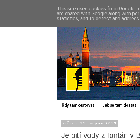
This site uses cookies from Google to 
are shared with Google along with per
statistics, and to detect and address
Kdy tam cestovat
Jak se tam dostat
středa 21. srpna 2019
Je pití vody z fontán 