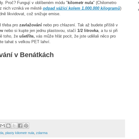
ody. Proč? Fungují v oblíbeném módu "
kilometr nula
" (Chilometro
ě z nich vzniká ve městě
odpad vážící kolem 1.000.000 kilogramů
)
dně likvidovat, což snižuje emise.
l třeba pro
zavlažování
nebo pro chlazení. Tak až budete příště v
ev
nebo si kupte jen jednu plastovou, stačí
1/2 litrovka
, a tu si při
ě toho, že
ušetříte,
vás může hřát pocit, že jste udělali něco pro
e tahat s velkou PET lahví.
vání v Benátkách
oda
,
plasty kilometr nula
,
zdarma