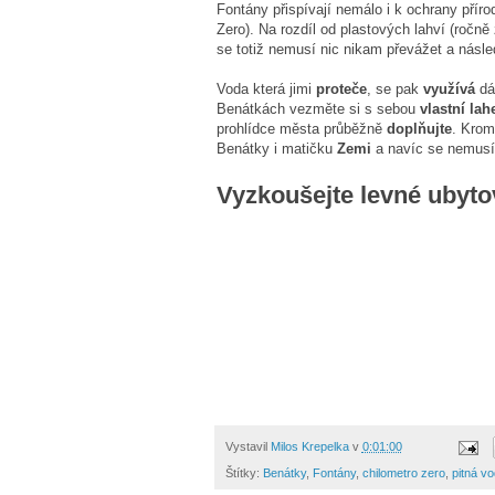
Fontány přispívají nemálo i k ochrany přír
Zero). Na rozdíl od plastových lahví (ročn
se totiž nemusí nic nikam převážet a násle
Voda která jimi
proteče
, se pak
využívá
dá
Benátkách vezměte si s sebou
vlastní lah
prohlídce města průběžně
doplňujte
. Krom
Benátky i matičku
Zemi
a navíc se nemusít
Vyzkoušejte levné ubyto
Vystavil
Milos Krepelka
v
0:01:00
Štítky:
Benátky
,
Fontány
,
chilometro zero
,
pitná v