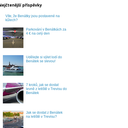
Nejčtenější příspěvky
Víte, že Benátky jsou postavené na
kůlech?
Parkování v Benátkách za
4 € na celý den
Udělejte si výlet lodí do
Benátek se slevou!
7 kroků, jak se dostat
levně z letiště v Trevisu do
Benátek
Jak se dostat z Benátek
na letiště v Trevisu?