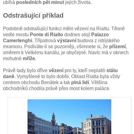
ubíhá
posledních pět minut
jejich života.
Odstrašující příklad
Podobně odstrašující funkci mělo vězení na Rialtu. Těsně
vedle mostu
Ponte di Rialto
dodnes stojí
Palazzo
Camerlenghi
. Třípatrová
výstavní
budova z istrijského
mramoru. Podíváte-li se pozorněji, všimnete si, že
přízemí
,
směrem k Velkému kanálu, je obyčejné. Navíc má v oknech
mohutné
mříže
.
Právě tady bylo dříve
vězení
pro ty, kteří neplatili
státu
daně
. Vymyšlené to bylo dobře. Oblast Rialta byla vždy
centrem obchodu Benátek a tak
plná lidí
. Většina
obchodníků chodila právě přes most kolem paláce.