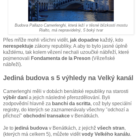
Budova Pallazo Camerlenghi, která leží v těsné blízkosti mostu
Rialto, má nepravidelný, 5 boký tvar
Přes mříže mohli všichni vidět,
jak dopadne
každý, kdo
nerespektuje
zákony republiky. A aby to bylo jasné úplně
každému, tak kolem vězení nechali uzoučké nábřeží, které
pojmenovali
Fondamenta de la Preson
(Vězeňské
nábřeží).
Jediná budova s 5 výhledy na Velký kanál
Camerlenghi měli v dobách benátské republiky na starosti
výběr daní
a jejich následné přerozdělování. Byli
zodpovědní hlavně za
banchi da scritta
, což byly speciální
registry, do kterých se zaznamenávaly všechny "odchozí a
příchozí"
obchodní transakce
v Benátkách.
Je to
jediná budova
v Benátkách, z jejichž
všech stran
,
(kterých má celkem 5), můžete vidět
vody Velkého kanálu
.