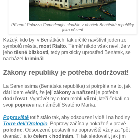
Přízemí Palazzo Camerlenghi sloužilo v dobách Benátské republiky
jako vězení
Každý, kdo byl v Benátkách, tak určitě navštívil jeden ze
symbolů města,
most Rialto
. Téměř nikdo však neví, že v
jeho
těsné blízkosti
, tedy prakticky uprostřed Benátek, se
nacházel
kriminál
.
Zákony republiky je potřeba dodržovat!
La Serenissima (Benátská republika) si potrpěla na to, jak
dát lidem vědět, že její
zákony a nařízení
je potřeba
dodržovat
. Vyprávět by o tom mohli
vězni,
kteří čekali na
svoji
popravu
na náměstí Svatého Marka.
Popraviště
totiž stálo tak, aby odsouzení viděli na hodiny
Torre dell´Orologio
. Popravy začínaly pokaždé v pravé
poledne
. Odsouzené postavili na popraviště vždy za "pět
dvanáct" a to
čelem
k
hodinám
. Ti tak sledovali, jak jim