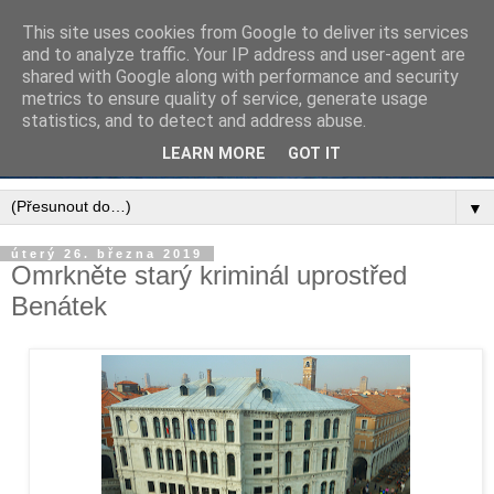
This site uses cookies from Google to deliver its services
and to analyze traffic. Your IP address and user-agent are
shared with Google along with performance and security
metrics to ensure quality of service, generate usage
statistics, and to detect and address abuse.
LEARN MORE
GOT IT
▼
úterý 26. března 2019
Omrkněte starý kriminál uprostřed
Benátek