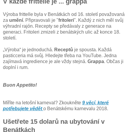
V každé frittelle je ... grappa
Výroba frittelle byla v Benátkách od 16. století považovaná
za
umění
. Připravovali je "
fritoleri
". Každý z nich měl svůj
výhradní rajón. Recepty se předávaly z generace na
generaci. Fritoleri zmizeli z benátských ulic až konce 18.
století.
„Výroba“ je jednoduchá.
Receptů
je spousta. Každá
pasticceria má svůj. Hledejte třeba na YouTube. Jedna
zajímavá ingredience je ale vždy stejná.
Grappa
. Občas ji
doplní i rum.
Buon Appetito!
Míříte na letošní karneval? Zkoukněte
9 věcí, které
potřebujete vědět
o Benátskému karnevalu 2018.
Ušetřete 15 dolarů na ubytování v
Benátkách