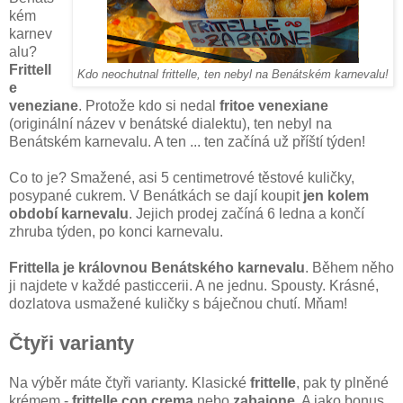
kém
karnev
alu?
Frittell
Kdo neochutnal frittelle, ten nebyl na Benátském karnevalu!
e
veneziane
. Protože kdo si nedal
fritoe venexiane
(originální název v benátské dialektu), ten nebyl na
Benátském karnevalu. A ten ... ten začíná už příští týden!
Co to je? Smažené, asi 5 centimetrové těstové kuličky,
posypané cukrem. V Benátkách se dají koupit
jen kolem
období karnevalu
. Jejich prodej začíná 6 ledna a končí
zhruba týden, po konci karnevalu.
Frittella je královnou Benátského karnevalu
. Během něho
ji najdete v každé pasticcerii. A ne jednu. Spousty. Krásné,
dozlatova usmažené kuličky s báječnou chutí. Mňam!
Čtyři varianty
Na výběr máte čtyři varianty. Klasické
frittelle
, pak ty plněné
krémem -
frittelle con crema
nebo
zabaione
. A jako bonus