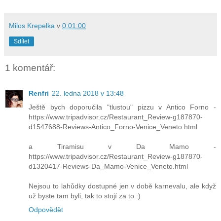
Milos Krepelka
v
0:01:00
Sdílet
1 komentář:
Renfri
22. ledna 2018 v 13:48
Ještě bych doporučila "tlustou" pizzu v Antico Forno -
https://www.tripadvisor.cz/Restaurant_Review-g187870-
d1547688-Reviews-Antico_Forno-Venice_Veneto.html
a Tiramisu v Da Mamo -
https://www.tripadvisor.cz/Restaurant_Review-g187870-
d1320417-Reviews-Da_Mamo-Venice_Veneto.html
Nejsou to lahůdky dostupné jen v době karnevalu, ale když
už byste tam byli, tak to stojí za to :)
Odpovědět