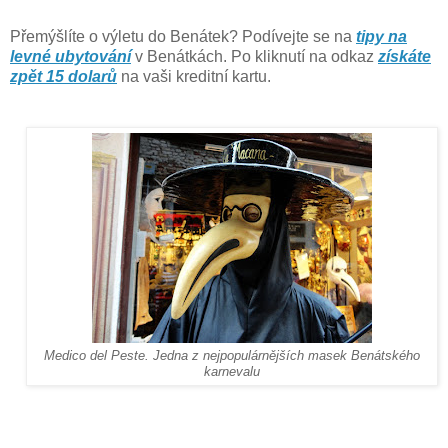
Přemýšlíte o výletu do Benátek? Podívejte se na
tipy na
levné ubytování
v Benátkách. Po kliknutí na odkaz
získáte
zpět 15 dolarů
na vaši kreditní kartu.
Medico del Peste. Jedna z nejpopulárnějších masek Benátského
karnevalu