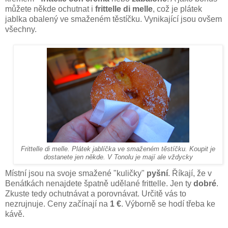
můžete někde ochutnat i
frittelle di melle
, což je plátek
jablka obalený ve smaženém těstíčku. Vynikající jsou ovšem
všechny.
Frittelle di melle. Plátek jablíčka ve smaženém těstíčku. Koupit je
dostanete jen někde. V Tonolu je mají ale vždycky
Místní jsou na svoje smažené "kuličky"
pyšní
. Říkají, že v
Benátkách nenajdete špatně udělané frittelle. Jen ty
dobré
.
Zkuste tedy ochutnávat a porovnávat. Určitě vás to
nezrujnuje. Ceny začínají na
1 €
. Výborně se hodí třeba ke
kávě.