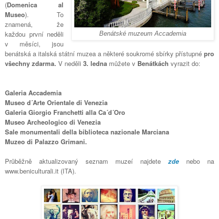
(
Domenica al
Museo
). To
znamená, že
každou první neděli
Benátské muzeum Accademia
v měsíci, jsou
benátská a italská státní muzea a některé soukromé sbírky přístupné
pro
všechny
zdarma.
V neděli
3. ledna
můžete v
Benátkách
vyrazit do:
Galeria Accademia
Museo d´Arte Orientale di Venezia
Galeria Giorgio Franchetti alla Ca´d´Oro
Museo Archeologico di Venezia
Sale monumentali della biblioteca nazionale Marciana
Muzeo di Palazzo Grimani.
Průběžně aktualizovaný seznam muzeí najdete
zde
nebo na
www.beniculturali.it (ITA).