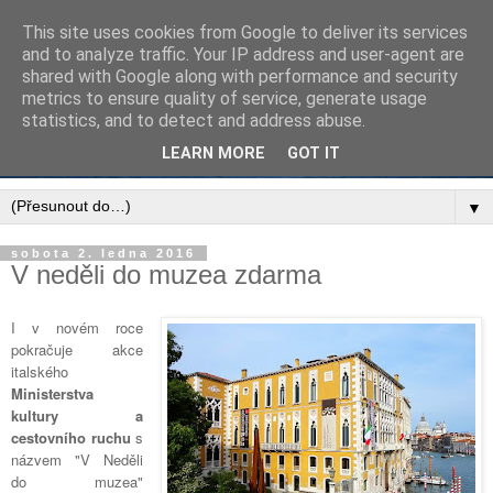
This site uses cookies from Google to deliver its services
and to analyze traffic. Your IP address and user-agent are
shared with Google along with performance and security
metrics to ensure quality of service, generate usage
statistics, and to detect and address abuse.
LEARN MORE
GOT IT
▼
sobota 2. ledna 2016
V neděli do muzea zdarma
I v novém roce
pokračuje akce
italského
Ministerstva
kultury a
cestovního ruchu
s
názvem "V Neděli
do muzea"