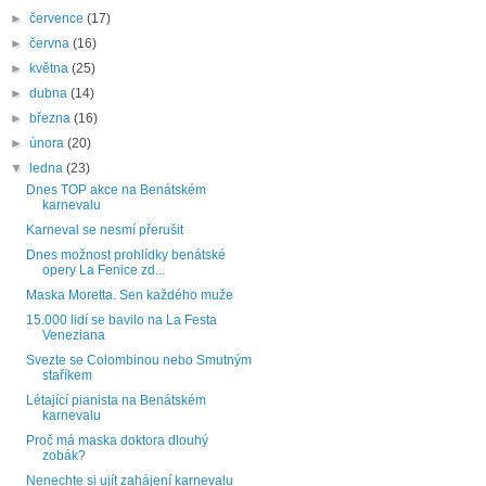
►
července
(17)
►
června
(16)
►
května
(25)
►
dubna
(14)
►
března
(16)
►
února
(20)
▼
ledna
(23)
Dnes TOP akce na Benátském
karnevalu
Karneval se nesmí přerušit
Dnes možnost prohlídky benátské
opery La Fenice zd...
Maska Moretta. Sen každého muže
15.000 lidí se bavilo na La Festa
Veneziana
Svezte se Colombinou nebo Smutným
staříkem
Létající pianista na Benátském
karnevalu
Proč má maska doktora dlouhý
zobák?
Nenechte si ujít zahájení karnevalu