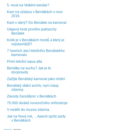
5. most na Velkém kanále?
Kam na výstavu v Benátkách v roce
2016
Kam v úterý? Do Benátek na karneval
Utajený hrob prvního patriarchy
Benátek
Kolik je v Benátkách mostů a který je
nejslavnější?
7 havních akcí letošního Benátského
karnevalu
První letošní aqua alta
Benátky na suchu? Jak je to
doopravdy
Zažijte Benátský karneval jako místní
Benátský státní archív, nyní vstup
zdarma.
Závody čarodějnic v Benátkách
70.000 diváků novoročního ohňostroje
V neděli do muzea zdarma
Jak na Nový rok, ... Aperol spritz party
v Benátkách