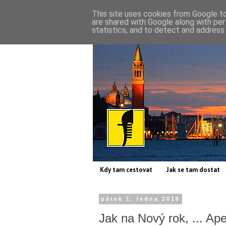
This site uses cookies from Google to 
are shared with Google along with per
statistics, and to detect and address
Kdy tam cestovat
Jak se tam dostat
pátek 1. ledna 2016
Jak na Nový rok, ... Ape