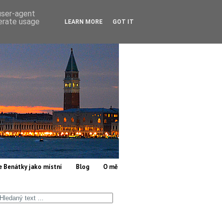
 user-agent
nerate usage
LEARN MORE
GOT IT
e Benátky jako místní
Blog
O mě