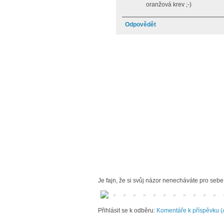
oranžová krev ;-)
Odpovědět
Je fajn, že si svůj názor nenecháváte pro sebe
Přihlásit se k odběru:
Komentáře k příspěvku (