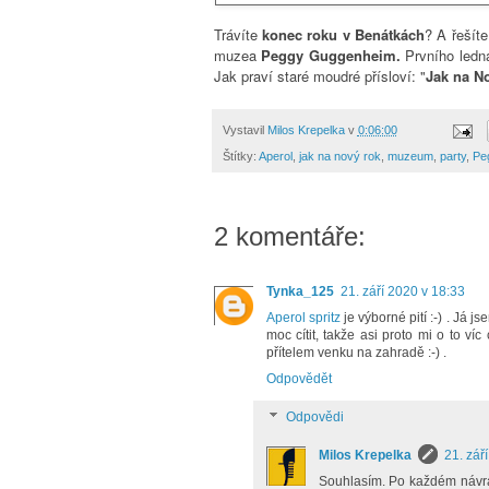
Trávíte
konec roku v Benátkách
? A řeší
muzea
Peggy Guggenheim.
Prvního led
Jak praví staré moudré přísloví: "
Jak na No
Vystavil
Milos Krepelka
v
0:06:00
Štítky:
Aperol
,
jak na nový rok
,
muzeum
,
party
,
Pe
2 komentáře:
Tynka_125
21. září 2020 v 18:33
Aperol spritz
je výborné pití :-) . Já j
moc cítit, takže asi proto mi o to ví
přítelem venku na zahradě :-) .
Odpovědět
Odpovědi
Milos Krepelka
21. zář
Souhlasím. Po každém návrat