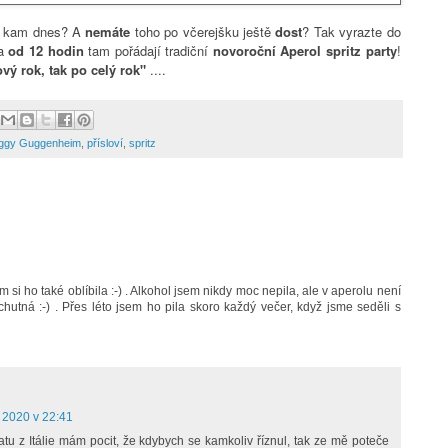
te kam dnes? A
nemáte
toho po včerejšku ještě
dost
? Tak vyrazte do
na
od 12 hodin
tam pořádají tradiční
novoroční Aperol spritz party
!
vý rok, tak po celý rok"
....
ggy Guggenheim
,
přísloví
,
spritz
sem si ho také oblíbila :-) . Alkohol jsem nikdy moc nepila, ale v aperolu není
c chutná :-) . Přes léto jsem ho pila skoro každý večer, když jsme seděli s
í 2020 v 22:41
u z Itálie mám pocit, že kdybych se kamkoliv říznul, tak ze mě poteče