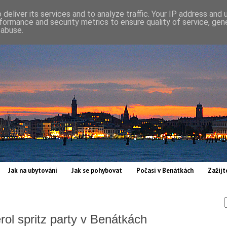
deliver its services and to analyze traffic. Your IP address and
formance and security metrics to ensure quality of service, ge
 abuse.
Jak na ubytování
Jak se pohybovat
Počasí v Benátkách
Zažijt
rol spritz party v Benátkách