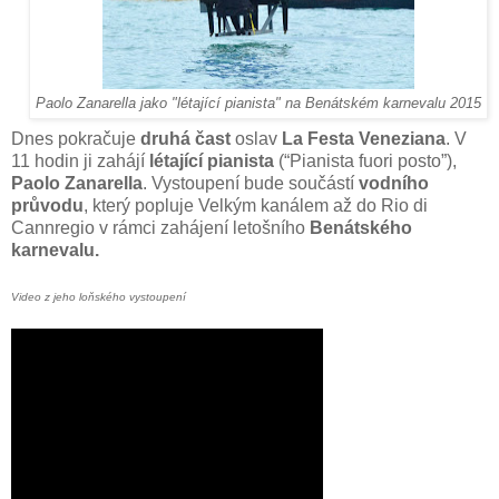
Paolo Zanarella jako "létající pianista" na Benátském karnevalu 2015
Dnes pokračuje
druhá čast
oslav
La Festa Veneziana
. V
11 hodin ji zahájí
létající pianista
(“Pianista fuori posto”),
Paolo Zanarella
. Vystoupení bude součástí
vodního
průvodu
, který popluje Velkým kanálem až do Rio di
Cannregio v rámci zahájení letošního
Benátského
karnevalu.
Video z jeho loňského vystoupení