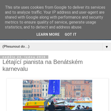
This site uses cookies from Google to deliver its services
and to analyze traffic. Your IP address and user-agent are
shared with Google along with performance and security
metrics to ensure quality of service, generate usage
statistics, and to detect and address abuse.
LEARN MORE
GOT IT
▼
neděle 24. ledna 2016
Létající pianista na Benátském
karnevalu