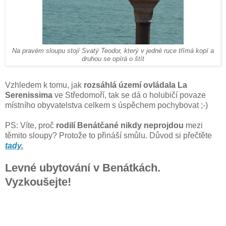
Na pravém sloupu stojí Svatý Teodor, který v jedné ruce třímá kopí a
druhou se opírá o štít
Vzhledem k tomu, jak
rozsáhlá území ovládala La
Serenissima
ve Středomoří, tak se dá o holubičí povaze
místního obyvatelstva celkem s úspěchem pochybovat ;-)
PS: Víte, proč
rodilí Benátčané nikdy neprojdou
mezi
těmito sloupy? Protože to přináší smůlu. Důvod si přečtěte
tady
.
Levné ubytování v Benátkách.
Vyzkoušejte!