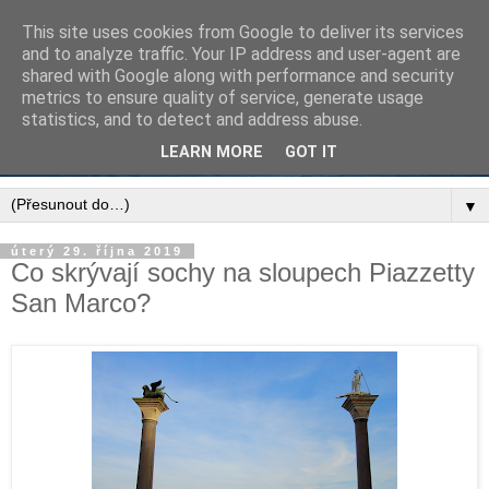
This site uses cookies from Google to deliver its services
and to analyze traffic. Your IP address and user-agent are
shared with Google along with performance and security
metrics to ensure quality of service, generate usage
statistics, and to detect and address abuse.
LEARN MORE
GOT IT
▼
úterý 29. října 2019
Co skrývají sochy na sloupech Piazzetty
San Marco?