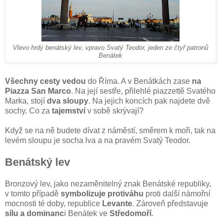
Vlevo hrdý benátský lev, vpravo Svatý Teodor, jeden ze čtyř patronů
Benátek
Všechny cesty vedou
do Říma. A v Benátkách zase
na
Piazza San Marco
. Na její sestře, přilehlé piazzettě Svatého
Marka, stojí
dva sloupy
. Na jejich koncích pak najdete dvě
sochy. Co za
tajemství
v sobě skrývají?
Když se na ně budete dívat z náměstí, směrem k moři, tak na
levém sloupu je socha lva a na pravém Svatý Teodor.
Benátský lev
Bronzový lev, jako nezaměnitelný znak Benátské republiky,
v tomto případě
symbolizuje protiváhu
proti další námořní
mocnosti té doby, republice
Levante
. Zároveň představuje
sílu a dominanc
i Benátek ve
Středomoří
.