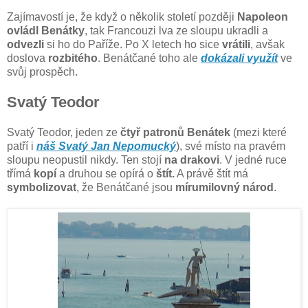
Zajímavostí je, že když o několik století později
Napoleon
ovládl Benátky
, tak Francouzi lva ze sloupu ukradli a
odvezli
si ho do Paříže. Po X letech ho sice
vrátili
, avšak
doslova
rozbitého
. Benátčané toho ale
dokázali využít
ve
svůj prospěch.
Svatý Teodor
Svatý Teodor, jeden ze
čtyř patronů Benátek
(mezi které
patří i
náš Svatý Jan Nepomucký
), své místo na pravém
sloupu neopustil nikdy. Ten stojí
na drakovi
. V jedné ruce
třímá
kopí
a druhou se opírá o
štít.
A právě štít má
symbolizovat
, že Benátčané jsou
mírumilovný národ
.