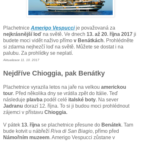
Plachetnice
Amerigo Vespucci
je považovaná za
nejkrásnější loď
na světě. Ve dnech
13. až 20. října 2017
ji
budete moci vidět naživo přímo
v Benátkách
. Prohlédněte
si zdarma nejhezčí loď na světě. Můžete se dostat i na
palubu. Za prohlídky se neplatí.
Aktualizace 11. 10. 2017
Nejdříve Chioggia, pak Benátky
Plachetnice vyrazila letos na jaře na velkou
americkou
tour
. Před několika dny se vrátila zpět do Itálie. Teď
následuje
plavba
podél celé
italské boty
. Na sever
Jadranu
dorazí 12. října. To si ji budou moci prohlédnout
zájemci v přístavu
Chioggia.
V pátek
13. října
se plachetnice přesune do
Benátek
. Tam
bude kotvit u nábřeží
Riva di San Biagio
, přímo před
Námořním muzeem
. Amerigo Vespucci zůstane v