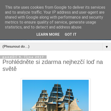
This site uses cookies from Google to deliver its services
and to analyze traffic. Your IP address and user-agent are
shared with Google along with performance and security
metrics to ensure quality of service, generate usage
statistics, and to detect and address abuse.
LEARN MORE
GOT IT
▼
pondělí 9. října 2017
Prohlédněte si zdarma nejhezčí loď na
světě