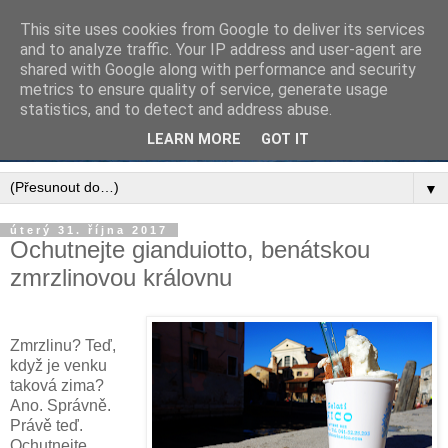
This site uses cookies from Google to deliver its services
and to analyze traffic. Your IP address and user-agent are
shared with Google along with performance and security
metrics to ensure quality of service, generate usage
statistics, and to detect and address abuse.
LEARN MORE
GOT IT
▼
úterý 31. října 2017
Ochutnejte gianduiotto, benátskou
zmrzlinovou královnu
Zmrzlinu? Teď,
když je venku
taková zima?
Ano. Správně.
Právě teď.
Ochutnejte