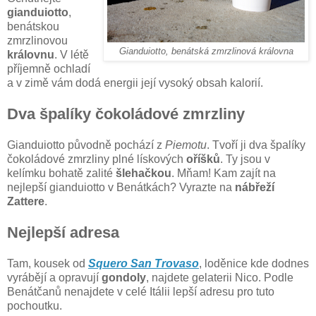
gianduiotto
,
benátskou
zmrzlinovou
Gianduiotto, benátská zmrzlinová královna
královnu
. V létě
příjemně ochladí
a v zimě vám dodá energii její vysoký obsah kalorií.
Dva špalíky čokoládové zmrzliny
Gianduiotto původně pochází z
Piemotu
. Tvoří ji dva špalíky
čokoládové zmrzliny plné lískových
oříšků
. Ty jsou v
kelímku bohatě zalité
šlehačkou
. Mňam! Kam zajít na
nejlepší gianduiotto v Benátkách? Vyrazte na
nábřeží
Zattere
.
Nejlepší adresa
Tam, kousek od
Squero San Trovaso
, loděnice kde dodnes
vyrábějí a opravují
gondoly
, najdete gelaterii Nico. Podle
Benátčanů nenajdete v celé Itálii lepší adresu pro tuto
pochoutku.