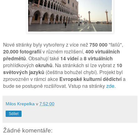
Nové stránky byly vytvořeny z více než
750 000
"failů",
20.000 fotografií
v různém rozlišení,
400 virtuálních
předmětů
. Obsahují také
14 videí
a
8 virtuálních
prohlídkových
okruhů
. Na stránkách si lze vybrat z
10
světových jazyků
(čeština bohužel chybí). Projekt byl
zprovozněn v rámci akce
Evropské kulturní dědictví
a
bude se postupně rozšiřovat. Vstup na stránky
zde
.
Milos Krepelka
v
7:52:00
Sdílet
Žádné komentáře: