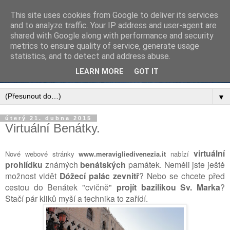
This site uses cookies from Google to deliver its services
and to analyze traffic. Your IP address and user-agent are
shared with Google along with performance and security
metrics to ensure quality of service, generate usage
statistics, and to detect and address abuse.
LEARN MORE
GOT IT
▼
úterý 21. dubna 2015
Virtuální Benátky.
virtuální
Nové webové stránky
www.meravigliedivenezia.it
nabízí
prohlídku
známých
benátských
památek. Neměli jste ještě
možnost vidět
Dóžecí palác zevnitř
? Nebo se chcete před
cestou do Benátek "cvičně"
projít bazilikou Sv. Marka
?
Stačí pár kliků myší a technika to zařídí.