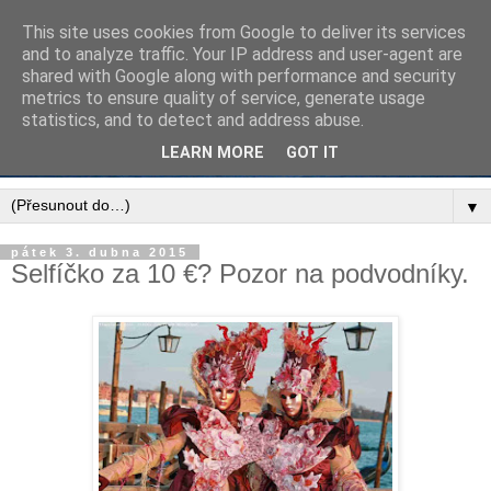
This site uses cookies from Google to deliver its services
and to analyze traffic. Your IP address and user-agent are
shared with Google along with performance and security
metrics to ensure quality of service, generate usage
statistics, and to detect and address abuse.
LEARN MORE
GOT IT
▼
pátek 3. dubna 2015
Selfíčko za 10 €? Pozor na podvodníky.