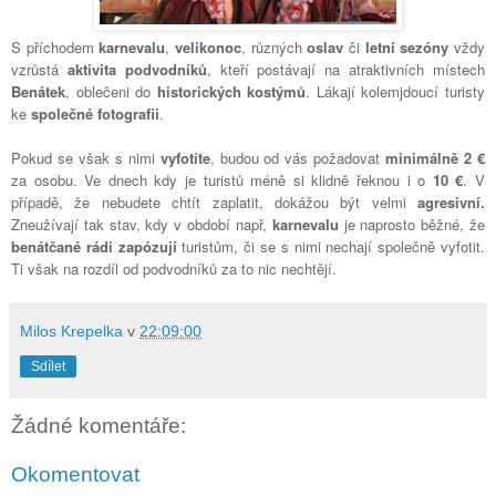
S příchodem
karnevalu
,
velikonoc
, různých
oslav
či
letní sezóny
vždy
vzrůstá
aktivita podvodníků
, kteří postávají na atraktivních místech
Benátek
, oblečeni do
historických kostýmů
. Lákají kolemjdoucí turisty
ke
společné fotografii
.
Pokud se však s nimi
vyfotíte
, budou od vás požadovat
minimálně 2 €
za osobu. Ve dnech kdy je turistů méně si klidně řeknou i o
10 €
. V
případě, že nebudete chtít zaplatit, dokážou být velmi
agresivní.
Zneužívají
tak stav, kdy v období např,
karnevalu
je naprosto běžné, že
benátčané
rádi zapózují
turistům, či se s nimi nechají společně vyfotit.
Ti však na rozdíl od podvodníků za to nic nechtějí.
Milos Krepelka
v
22:09:00
Sdílet
Žádné komentáře:
Okomentovat