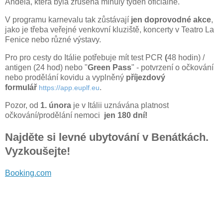
Anděla, která byla zrušena minulý týden oficiálně.
V programu karnevalu tak zůstávají
jen doprovodné akce
,
jako je třeba veřejné venkovní kluziště, koncerty v Teatro La
Fenice nebo různé výstavy.
Pro pro cesty do Itálie potřebuje mít test PCR
(
48 hodin) /
antigen (24 hod) nebo "
Green Pass
" - potvrzení o očkování
nebo prodělání kovidu a vyplněný
příjezdový
formulář
.
https://app.euplf.eu
Pozor, od
1. února
je v Itálii uznávána platnost
očkování/prodělání nemoci
jen 180 dní!
Najděte si levné ubytování v Benátkách.
Vyzkoušejte!
Booking.com