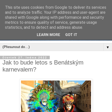
This site uses cookies from Google to deliver its services
and to analyze traffic. Your IP address and user-agent are
shared with Google along with performance and security
metrics to ensure quality of service, generate usage
statistics, and to detect and address abuse.
LEARN MORE
GOT IT
▼
čtvrtek 27. ledna 2022
Jak to bude letos s Benátským
karnevalem?