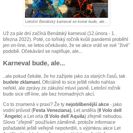
Letošní Benátský karneval se konat bude, ale...
Už za pár dní začíná Benátský karneval (12.února - 1.
března 2022). Poté, co loňský ročník kvůli pandemii proběhl
jen on-line, se letos očekávalo, že se akce vrátí ve své "živé"
podobě. Očekávání se naplňuje, ale...
Karneval bude, ale...
..ale pokud čekáte, že ho zažijete jako za starých časů, tak
budete zklamaní.
Oficiálně to sice ještě nikdo nahlas
neřekl, ale zprávy ze zákulisí mluví jasně. Letošní ročník
bude sice off-line, ale bez hromadných akcí.
Co to znamená v praxi? Že ty
nejoblíbenější akce
- jako
vodní průvod (
Festa Veneziana)
, Let anděla (
Il Volo dell
´Angelo
) a Let orla (
Il Volo dell´Aquila
) zřejmě nebudou.
Slovo "zřejmě" používám záměrně, protože informace
pořadatelé ještě veřejně nepotvrdili, s výjimkou akce Let