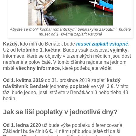
Abyste se mohli kochat romantickými benátskými zákoutími, budete
muset od 1. května zaplatit vstupné
Každý,
kdo míří do Benátek bude
muset zaplatit vstupné
.
Už od
letošního 1. května
. Budou však existovat
výjimky
.
Informace, které se objevily v tuzemských médiích jsou dost
nepřesné a polovičaté. V tomto článku najdete na jednom
místě
všechny informace,
které potřebujete vědět.
Od 1. května 2019
do 31. prosince 2019 zaplatí
každý
návštěvník Benátek
jednotný
poplatek
ve výši
3 €
. V této
fázi bude jedno, jestli strávíte v Benátkách 3 nebo třeba 48
hodin.
Jak se liší poplatky v jednotlivé dny?
Od 1. ledna 2020
už bude výše poplatku diferencovaná.
Základní bude činit
6 €.
K němu přibudou ještě
tři
další