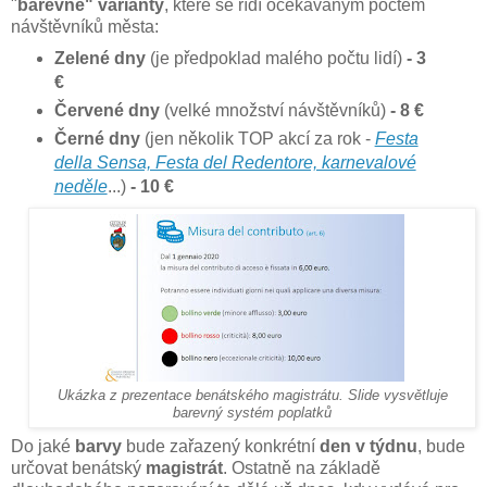
"
barevné" varianty
, které se řídí očekávaným počtem
návštěvníků města:
Zelené dny
(je předpoklad malého počtu lidí)
- 3
€
Červené dny
(velké množství návštěvníků)
- 8 €
Černé dny
(jen několik TOP akcí za rok -
Festa
della Sensa, Festa del Redentore, karnevalové
neděle
...)
- 10 €
Ukázka z prezentace benátského magistrátu. Slide vysvětluje
barevný systém poplatků
Do jaké
barvy
bude zařazený konkrétní
den v týdnu
, bude
určovat benátský
magistrát
. Ostatně na základě