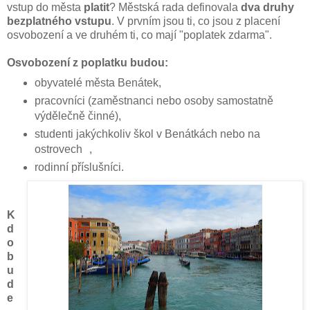
vstup do města
platit
? Městská rada definovala
dva druhy
bezplatného vstupu
. V prvním jsou ti, co jsou z placení
osvobození a ve druhém ti, co mají "poplatek zdarma".
Osvobození z poplatku budou:
obyvatelé města Benátek,
pracovníci (zaměstnanci nebo osoby samostatně
výdělečně činné),
studenti jakýchkoliv škol v Benátkách nebo na
ostrovech ,
rodinní příslušníci.
K
d
o
b
u
d
e