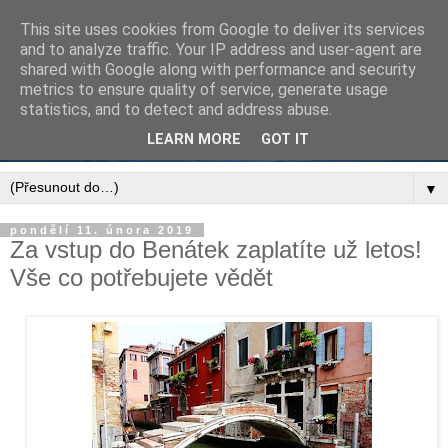
This site uses cookies from Google to deliver its services
and to analyze traffic. Your IP address and user-agent are
shared with Google along with performance and security
metrics to ensure quality of service, generate usage
statistics, and to detect and address abuse.
LEARN MORE
GOT IT
▼
pondělí 11. února 2019
Za vstup do Benátek zaplatíte už letos!
Vše co potřebujete vědět