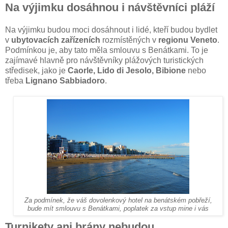
Na výjimku dosáhnou i návštěvníci pláží
Na výjimku budou moci dosáhnout i lidé, kteří budou bydlet
v
ubytovacích zařízeních
rozmístěných v
regionu Veneto
.
Podmínkou je, aby tato měla smlouvu s Benátkami. To je
zajímavé hlavně pro návštěvníky plážových turistických
středisek, jako je
Caorle, Lido di Jesolo, Bibione
nebo
třeba
Lignano Sabbiadoro
.
Za podmínek, že váš dovolenkový hotel na benátském pobřeží,
bude mít smlouvu s Benátkami, poplatek za vstup mine i vás
Turnikety ani brány nebudou