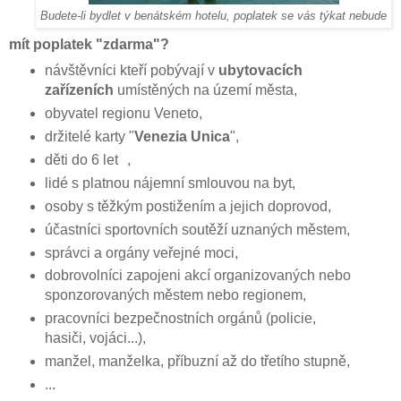
Budete-li bydlet v benátském hotelu, poplatek se vás týkat nebude
mít poplatek "zdarma"?
návštěvníci kteří pobývají v
ubytovacích
zařízeních
umístěných na území města,
obyvatel regionu Veneto,
držitelé karty "
Venezia Unica
",
děti do 6 let ,
lidé s platnou nájemní smlouvou na byt,
osoby s těžkým postižením a jejich doprovod,
účastníci sportovních soutěží uznaných městem,
správci a orgány veřejné moci,
dobrovolníci zapojeni akcí organizovaných nebo
sponzorovaných městem nebo regionem,
pracovníci bezpečnostních orgánů (policie,
hasiči, vojáci...),
manžel, manželka, příbuzní až do třetího stupně,
...