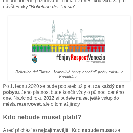
dlouhodobého pozorování to dělá už dnes, kdy vydává pro
návštěvníky "
Bollettino del Turista
".
Bollettino del Turista. Jednotlivé barvy označují počty turistů v
Benátkách.
Po 1. lednu 2020 se bude poplatek už platit
za každý den
pobytu
. Jeho platnost bude končit vždy o půlnoci daného
dne. Navíc od roku
2022
si budete muset ještě vstup do
města
rezervovat
, ale o tom až jindy.
Kdo nebude muset platit?
A teď přichází to
nejzajímavější
. Kdo
nebude muset
za