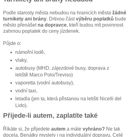
Podle starosty města nebudou na hranicích města
žádné
turnikety ani brány
. Drtivou část
výběru poplatků
bude
město přenášet
na dopravce
, kteří budou mít povinnost
zahrnou poplatek do ceny jízdenek.
Půjde o:
námořní lodě,
vlaky,
autobusy (MHD, zájezdové busy, doprava z
letiště Marco Polo/Treviso)
vaporetta (vodní autobusy),
vodní taxi,
letadla (jen ta, která přistanou na letišti Nicelli del
Lido).
Přijede-li autem, zaplatíte také
Říkáte si, že přijedete
autem
a máte
vyhráno?
Ne tak
docela. Benátky myslely i na individuální dopravu. Celé