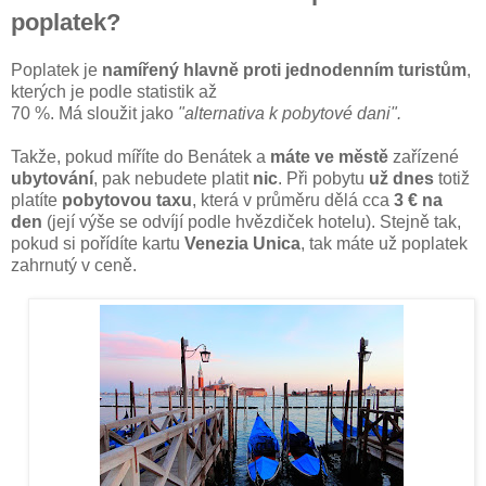
poplatek?
Poplatek je
namířený hlavně proti jednodenním turistům
,
kterých je podle statistik až
70 %. Má sloužit jako
"alternativa k pobytové dani".
Takže, pokud míříte do Benátek a
máte ve městě
zařízené
ubytování
, pak nebudete platit
nic
. Při pobytu
už dnes
totiž
platíte
pobytovou taxu
, která v průměru dělá cca
3 € na
den
(její výše se odvíjí podle hvězdiček hotelu). Stejně tak,
pokud si pořídíte kartu
Venezia Unica
, tak máte už poplatek
zahrnutý v ceně.