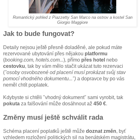
Romantický pohled z Piazzetty San Marco na ostrov a kostel San
Giorgio Maggiore
Jak to bude fungovat?
Detaily nejsou ještě přesně doladěné, ale pokud máte
rezervované ubytování přes nějakou
platformu
(
booking.com, hotels.com...
), přímo
přes hotel
nebo
cestovku
, tak by vám mělo stačit ukázat tuto rezervaci
(
"osoby osvobozené od placení musí prokázat svůj stav
pomocí vhodného dokumentu...")
a dopravce by po vás
neměl chtít poplatek.
Kdybyste si chtěli "vhodný dokument"
sami vyrobit, tak
pokuta
za falšování může dosáhnout až
450 €
.
Změny musí ještě schválit rada
Schéma placení poplatků ještě může
doznat změn
, byť
vzhledem rozložení politických sil na benátském magistrátu,