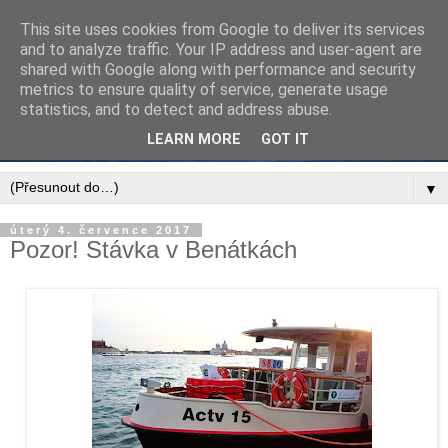
This site uses cookies from Google to deliver its services
and to analyze traffic. Your IP address and user-agent are
shared with Google along with performance and security
metrics to ensure quality of service, generate usage
statistics, and to detect and address abuse.
LEARN MORE
GOT IT
▼
úterý 4. července 2017
Pozor! Stávka v Benátkách