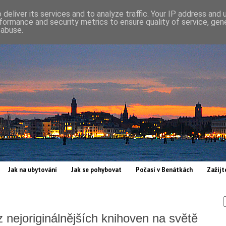
deliver its services and to analyze traffic. Your IP address and
formance and security metrics to ensure quality of service, ge
 abuse.
Jak na ubytování
Jak se pohybovat
Počasí v Benátkách
Zažijt
z nejoriginálnějších knihoven na světě