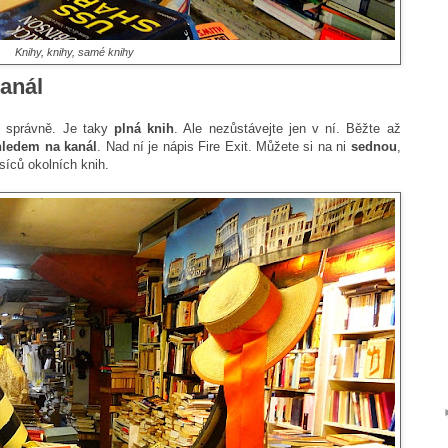
Knihy, knihy, samé knihy
anál
e správně. Je taky
plná knih
. Ale nezůstávejte jen v ní. Běžte až
hledem na kanál
. Nad ní je nápis Fire Exit. Můžete si na ni
sednou
,
isíců okolních knih.