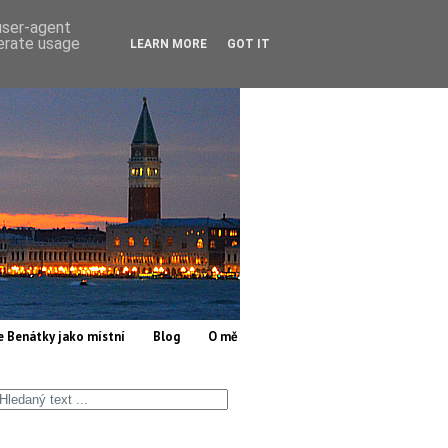
 user-agent
nerate usage
LEARN MORE
GOT IT
e Benátky jako místní
Blog
O mě