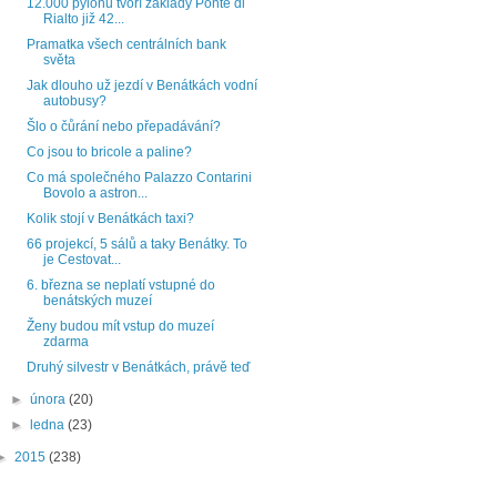
12.000 pylonů tvoří základy Ponte di
Rialto již 42...
Pramatka všech centrálních bank
světa
Jak dlouho už jezdí v Benátkách vodní
autobusy?
Šlo o čůrání nebo přepadávání?
Co jsou to bricole a paline?
Co má společného Palazzo Contarini
Bovolo a astron...
Kolik stojí v Benátkách taxi?
66 projekcí, 5 sálů a taky Benátky. To
je Cestovat...
6. března se neplatí vstupné do
benátských muzeí
Ženy budou mít vstup do muzeí
zdarma
Druhý silvestr v Benátkách, právě teď
►
února
(20)
►
ledna
(23)
►
2015
(238)