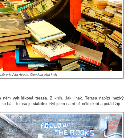
r Libreria Alta Acqua. Gondola plná knih
na něm
vyhlídková terasa
. Z knih. Jak jinak. Terasa nabízí
hezký
 se bát. Terasa je
stabilní
. Byl jsem na ní už několikrát a pořád žiji.