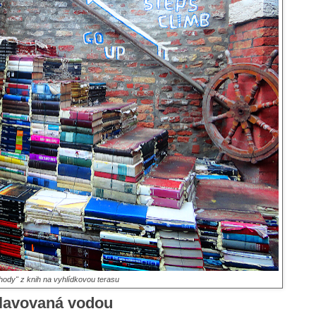
hody" z knih na vyhlídkovou terasu
plavovaná vodou