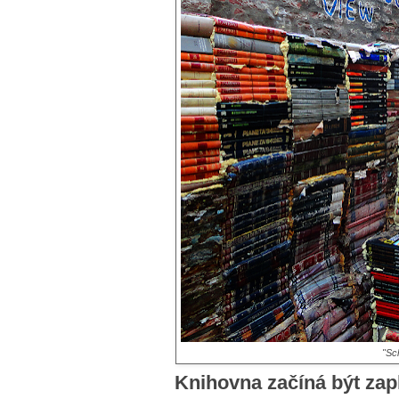
"Sc
Knihovna začíná být za