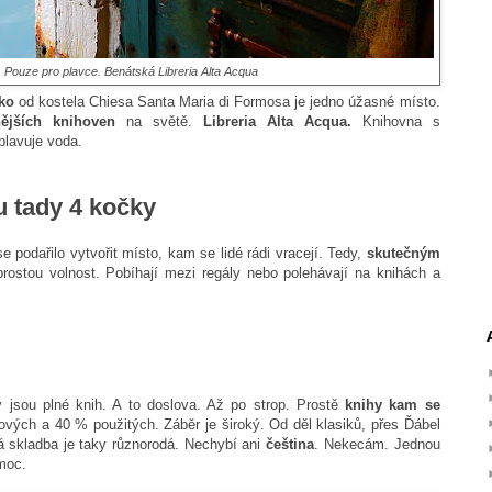
Pouze pro plavce. Benátská Libreria Alta Acqua
ko
od kostela Chiesa Santa Maria di Formosa je jedno úžasné místo.
nějších knihoven
na světě.
Libreria Alta Acqua.
Knihovna s
plavuje voda.
 tady 4 kočky
e podařilo vytvořit místo, kam se lidé rádi vracejí. Tedy,
skutečným
prostou volnost. Pobíhají mezi regály nebo polehávají na knihách a
jsou plné knih. A to doslova. Až po strop. Prostě
knihy kam se
nových a 40 % použitých. Záběr je široký. Od děl klasiků, přes Ďábel
 skladba je taky různorodá. Nechybí ani
čeština
. Nekecám. Jednou
moc.