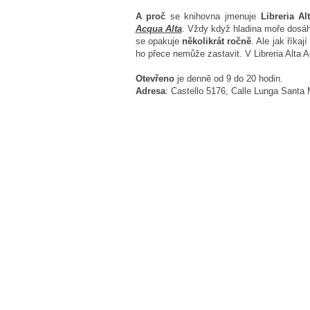
A proč
se knihovna jmenuje
Libreria A
Acqua Alta
. Vždy když hladina moře dos
se opakuje
několikrát ročně
. Ale jak říkaj
ho přece nemůže zastavit. V Libreria Alta 
Otevřeno
je denně od 9 do 20 hodin.
Adresa
: Castello 5176, Calle Lunga Santa