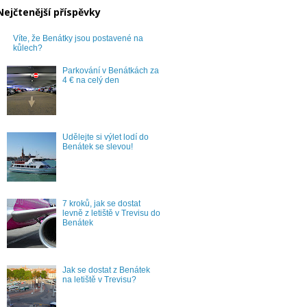
Nejčtenější příspěvky
Víte, že Benátky jsou postavené na
kůlech?
Parkování v Benátkách za
4 € na celý den
Udělejte si výlet lodí do
Benátek se slevou!
7 kroků, jak se dostat
levně z letiště v Trevisu do
Benátek
Jak se dostat z Benátek
na letiště v Trevisu?