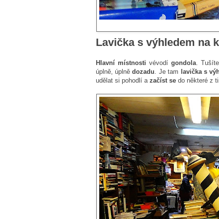
Lavička s výhledem na k
Hlavní místnosti
vévodí
gondola
. Tušít
úplně, úplně
dozadu
. Je tam
lavička s vý
udělat si pohodlí a
začíst se
do některé z t