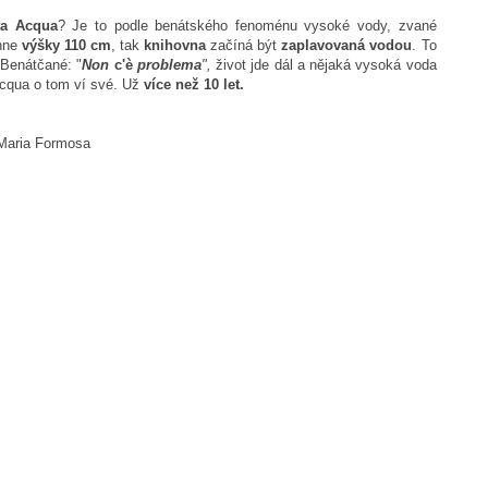
lta Acqua
? Je to podle benátského fenoménu vysoké vody, zvané
áhne
výšky 110 cm
, tak
knihovna
začíná být
zaplavovaná vodou
. To
í Benátčané: "
Non
c'è
problema
",
život jde dál a nějaká vysoká voda
Acqua o tom ví své. Už
více než 10 let.
 Maria Formosa