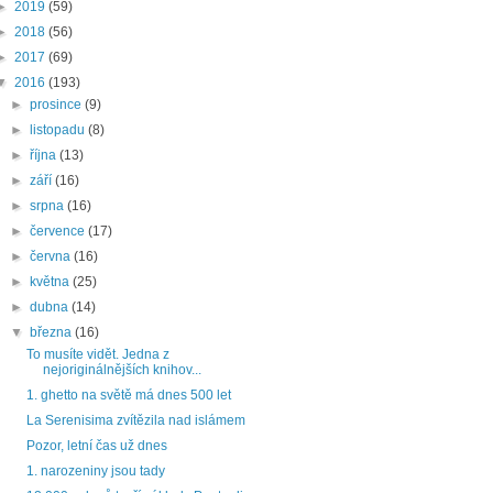
►
2019
(59)
►
2018
(56)
►
2017
(69)
▼
2016
(193)
►
prosince
(9)
►
listopadu
(8)
►
října
(13)
►
září
(16)
►
srpna
(16)
►
července
(17)
►
června
(16)
►
května
(25)
►
dubna
(14)
▼
března
(16)
To musíte vidět. Jedna z
nejoriginálnějších knihov...
1. ghetto na světě má dnes 500 let
La Serenisima zvítězila nad islámem
Pozor, letní čas už dnes
1. narozeniny jsou tady