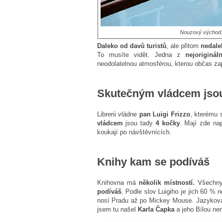
Nouzový východ. 
Daleko od davů turistů
, ale přitom
nedale
To musíte vidět. Jedna z
nejoriginál
neodolatelnou atmosférou, kterou občas za
Skutečným vládcem jsou
Librerii vládne
pan Luigi Frizzo
, kterému s
vládcem
jsou tady
4 kočky
. Mají zde na
koukají po návštěvnících.
Knihy kam se podíváš
Knihovna má
několik místností.
Všechny 
podíváš
. Podle slov Luigiho je jich 60 % 
nosí Pradu až po Mickey Mouse. Jazyková
jsem tu našel
Karla Čapka
a jeho Bílou ne