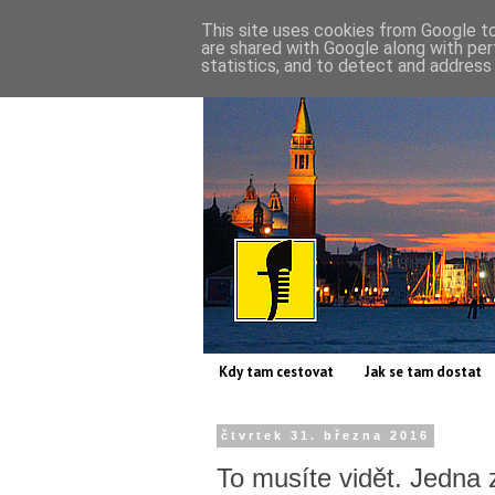
This site uses cookies from Google to 
are shared with Google along with per
statistics, and to detect and address
Kdy tam cestovat
Jak se tam dostat
čtvrtek 31. března 2016
To musíte vidět. Jedna 