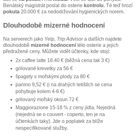
Benátský magistrát poslal do osterie
kontrolu
. Té teď hrozí
pokuta
20.000 € za nedodržování hygienických norem.
Dlouhodobě mizerné hodnocení
Na serverech jako
Yelp, Trip Advisor
a dalších najdete
dlouhodobě
mizerné hodnocení
této osterie a jejich
předražené ceny. Můžete vidět účtenky, kde stojí:
2x caffee latte 18.40 € (běžná cena tak 3 €)
grilované krevetky za 56 €
špagety s mořskými plody za 80 €
panino 9,52 € (i na drahých letištích se cena
pohybuje kolem 4-6 €)
grilovaný mořský okoun 72 €
Maggiorazione 15-18 % z ceny jídla. Nejedná
(nejedná se o couvert - coperto, ten je na
účtenkách taky). Jde o poplatek za blíže
nespecifikované služby.