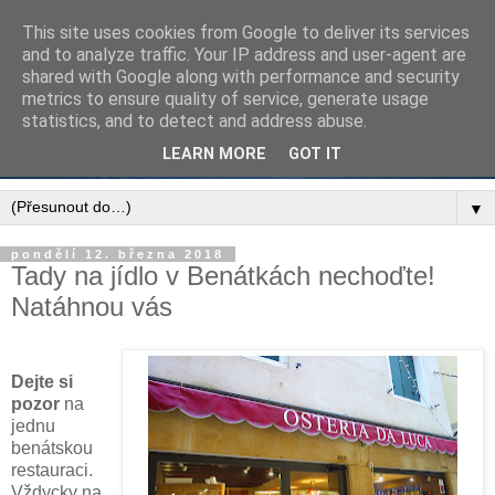
This site uses cookies from Google to deliver its services
and to analyze traffic. Your IP address and user-agent are
shared with Google along with performance and security
metrics to ensure quality of service, generate usage
statistics, and to detect and address abuse.
LEARN MORE
GOT IT
▼
pondělí 12. března 2018
Tady na jídlo v Benátkách nechoďte!
Natáhnou vás
Dejte si
pozor
na
jednu
benátskou
restauraci.
Vždycky na