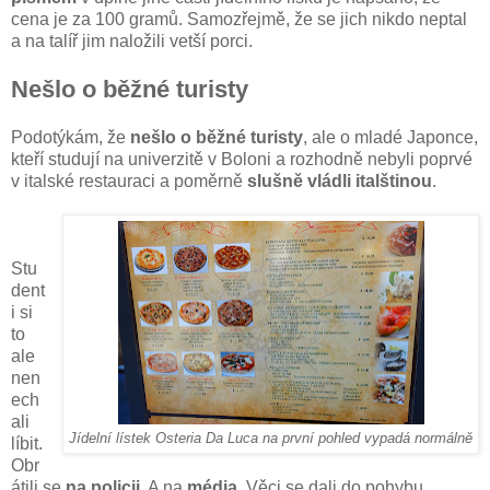
cena je za 100 gramů. Samozřejmě, že se jich nikdo neptal
a na talíř jim naložili vetší porci.
Nešlo o běžné turisty
Podotýkám, že
nešlo o běžné turisty
, ale o mladé Japonce,
kteří studují na univerzitě v Boloni a rozhodně nebyli poprvé
v italské restauraci a poměrně
slušně vládli italštinou
.
Stu
dent
i si
to
ale
nen
ech
ali
Jídelní lístek Osteria Da Luca na první pohled vypadá normálně
líbit.
Obr
átili se
na policii
. A na
média
. Věci se dali do pohybu.