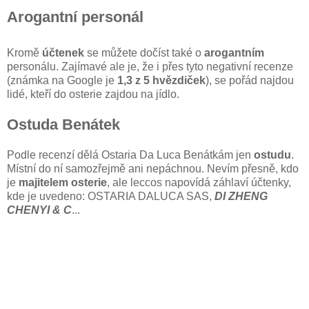
Arogantní personál
Kromě
účtenek
se můžete dočíst také o
arogantním
personálu. Zajímavé ale je, že i přes tyto negativní recenze
(známka na Google je
1,3 z 5 hvězdiček
), se pořád najdou
lidé, kteří do osterie zajdou na jídlo.
Ostuda Benátek
Podle recenzí dělá Ostaria Da Luca Benátkám jen
ostudu
.
Místní do ní samozřejmě ani nepáchnou. Nevím přesně, kdo
je
majitelem osterie
, ale leccos napovídá záhlaví účtenky,
kde je uvedeno: OSTARIA DALUCA SAS,
DI ZHENG
CHENYI & C
...