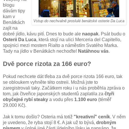
blogu
dávám tipy
kam v
Vstup do nechvalně proslulé benátské osterie Da Luca
Benátkách
zajít na
dobré jídlo, kávu pití. Dnes to bude ale
naopak
. Psát budu o
Osterii Da Luca
, která stojí na ulici
Merceria del Capitello,
spojnici mezi mostem Rialto a náměstím Svatého Marka.
Tady na jídlo v Benátkách nechoďte!
Natáhnou vás
.
Dvě porce rizota za 166 euro?
Pokud nechcete dát třeba za dvě porce rizota 166 euro, tak
se obloukem vyhněte této ostreii. Možná jste to
zaregistrovali taky. Začátkem roku i u nás proběhla zpráva o
tom, jak čtveřice japonských studentů zaplatila za
čtyři
obyčejné rybí steaky
a vodu přes
1.100 euro
(téměř
29.000 Kč).
Jak k tomu došlo? Osteria má totiž
"kreativní" ceník
. V něm
je uvedeno, že ryba stojí 8 €. A jak už to bývá,
drobným
písmem
v úplné jiné části jídelního lísku je napsáno, že